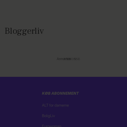
Bloggerliv
Annonce
KØB ABONNEMENT
ALT for damerne
BoligLiv
Eurowoman