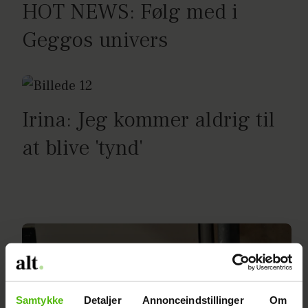
HOT NEWS: Følg med i
Geggos univers
Irina: Jeg kommer aldrig til
at blive 'tynd'
Samtykke
Detaljer
Annonceindstillinger
Om