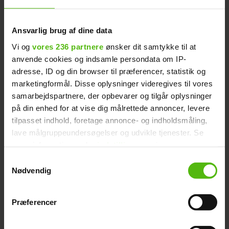
Ansvarlig brug af dine data
Vi og
vores 236 partnere
ønsker dit samtykke til at
anvende cookies og indsamle persondata om IP-
adresse, ID og din browser til præferencer, statistik og
HOT NEWS: Amalie er
marketingformål. Disse oplysninger videregives til vores
samarbejdspartnere, der opbevarer og tilgår oplysninger
tilbage på skærmen
på din enhed for at vise dig målrettede annoncer, levere
tilpasset indhold, foretage annonce- og indholdsmåling,
lave målgruppeundersøgelser og udvikle tjenester. Se
mere information under
indstillinger
og i vores
persondatapolitik. Du kan altid trække dit samtykke
Samtykkevalg
Sandys slankekur går ikke
tilbage eller ændre indstillinger fra vores
Nødvendig
som forventet
"Cookiedeklaration", eller ved at trykke på "Privacy
trigger" ikonet.
Præferencer
Dine valg anvendes på hele websitet.