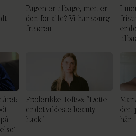
Pagen er tilbage, men er
I me
dt
den for alle? Vi har spurgt
fris
å
frisøren
er de
tilb
håret:
Frederikke Toftsø: ”Dette
Mari
odt
er det vildeste beauty-
den p
 på
hack”
hår
else"