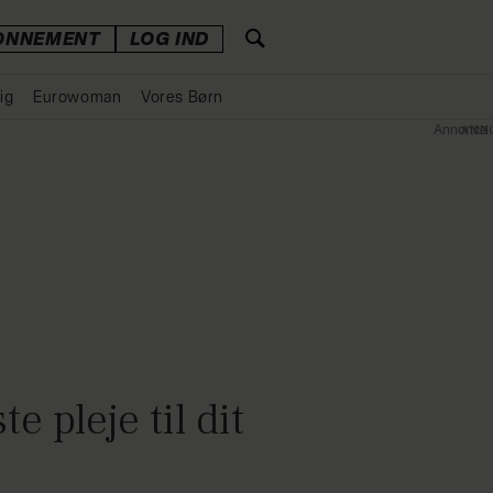
ONNEMENT
LOG IND
ig
Eurowoman
Vores Børn
Annonce
e pleje til dit