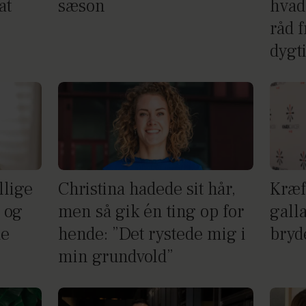
at
sæson
hvad
råd f
dygti
llige
Christina hadede sit hår,
Kræf
– og
men så gik én ting op for
gall
de
hende: ”Det rystede mig i
bryd
min grundvold”