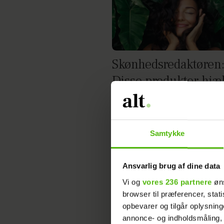
Skønhedsredaktøren
Disse produkter hjæ
dig med at passe på 
efter sommerferien
Samtykke
Ansvarlig brug af dine data
Vi og
vores 236 partnere
øns
browser til præferencer, stat
opbevarer og tilgår oplysning
annonce- og indholdsmåling,