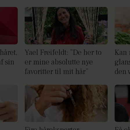
håret,
Yael Freifeldt: ”De her to
Kan 
f sin
er mine absolutte nye
glans
favoritter til mit hår”
den 