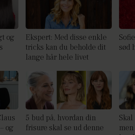
gt og
Ekspert: Med disse enkle
Sofi
s
tricks kan du beholde dit
sød h
lange hår hele livet
Claus
5 bud på, hvordan din
Skal 
– og
frisure skal se ud denne
men 