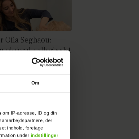
ør Ofia Seghaou:
n plejer du allerbedst
t hår
Om
a om IP-adresse, ID og din
s samarbejdspartnere, der
set indhold, foretage
ormation under
indstillinger