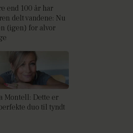
re end 100 år har
uren delt vandene: Nu
n (igen) for alvor
age
a Montell: Dette er
erfekte duo til tyndt