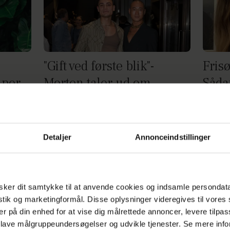
:
"Gift ved første blik"-
Fris
lper
Morten taler ud om
Såda
håret
skønhedsoperation
farve
Detaljer
Annonceindstillinger
Annonce
ker dit samtykke til at anvende cookies og indsamle persondat
istik og marketingformål. Disse oplysninger videregives til vore
er på din enhed for at vise dig målrettede annoncer, levere tilpas
 lave målgruppeundersøgelser og udvikle tjenester. Se mere inf