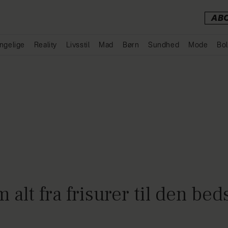
AB
ngelige
Reality
Livsstil
Mad
Børn
Sundhed
Mode
Bol
Annonce
alt fra frisurer til den bedst