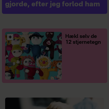
gjorde, efter jeg forlod ham
Hækl selv de
12 stjernetegn