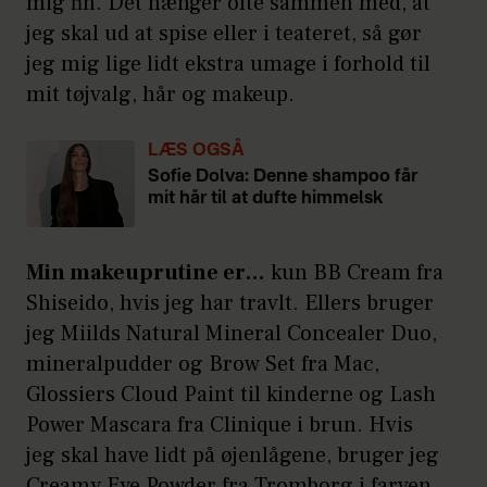
mig fin. Det hænger ofte sammen med, at
jeg skal ud at spise eller i teateret, så gør
jeg mig lige lidt ekstra umage i forhold til
mit tøjvalg, hår og makeup.
LÆS OGSÅ
Sofie Dolva: Denne shampoo får
mit hår til at dufte himmelsk
Min makeuprutine er…
kun BB Cream fra
Shiseido, hvis jeg har travlt. Ellers bruger
jeg Miilds Natural Mineral Concealer Duo,
mineralpudder og Brow Set fra Mac,
Glossiers Cloud Paint til kinderne og Lash
Power Mascara fra Clinique i brun. Hvis
jeg skal have lidt på øjenlågene, bruger jeg
Creamy Eye Powder fra Tromborg i farven