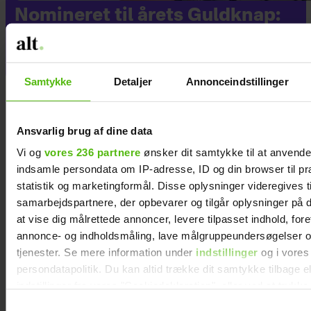
Nomineret til årets Guldknap:
"Vi er et brand, som mange
generationer har tillid til"
Samtykke
Detaljer
Annonceindstillinger
Ansvarlig brug af dine data
Vi og
vores 236 partnere
ønsker dit samtykke til at anvend
indsamle persondata om IP-adresse, ID og din browser til pr
statistik og marketingformål. Disse oplysninger videregives t
samarbejdspartnere, der opbevarer og tilgår oplysninger på d
at vise dig målrettede annoncer, levere tilpasset indhold, for
annonce- og indholdsmåling, lave målgruppeundersøgelser o
tjenester. Se mere information under
indstillinger
og i vores
persondatapolitik. Du kan altid trække dit samtykke tilbage e
indstillinger fra vores "Cookiedeklaration", eller ved at trykk
trigger" ikonet.
Samtykkevalg