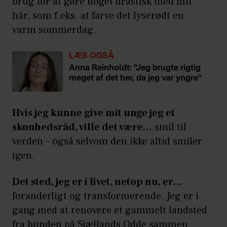
brug for at gøre noget drastisk med mit
hår, som f.eks. at farve det lyserødt en
varm sommerdag.
LÆS OGSÅ
Anna Reinholdt: ”Jeg brugte rigtig
meget af det her, da jeg var yngre”
Hvis jeg kunne give mit unge jeg et
skønhedsråd, ville det være…
smil til
verden – også selvom den ikke altid smiler
igen.
Det sted, jeg er i livet, netop nu, er…
foranderligt og transformerende. Jeg er i
gang med at renovere et gammelt landsted
fra bunden på Sjællands Odde sammen