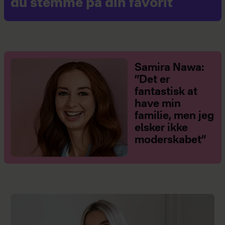
du stemme på din favorit
Samira Nawa:
”Det er
fantastisk at
have min
familie, men jeg
elsker ikke
moderskabet”