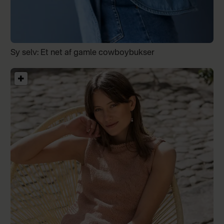
Sy selv: Et net af gamle cowboybukser