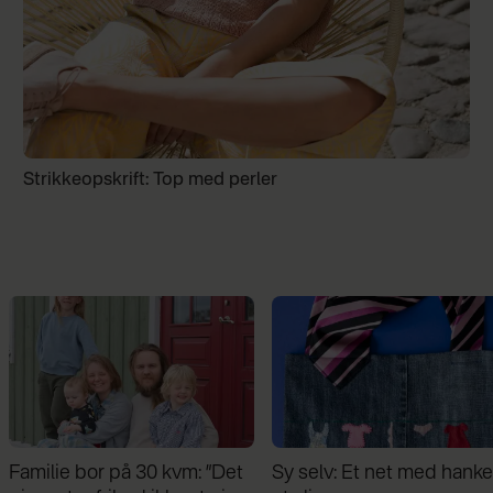
Strikkeopskrift: Top med perler
Sy selv: Et net med hanke af
Hækl selv: Smart