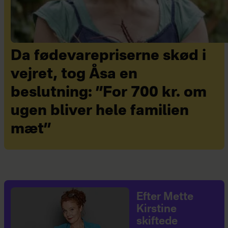
Da fødevarepriserne skød i
vejret, tog Åsa en
beslutning: ”For 700 kr. om
ugen bliver hele familien
mæt”
Efter Mette
Kirstine
skiftede