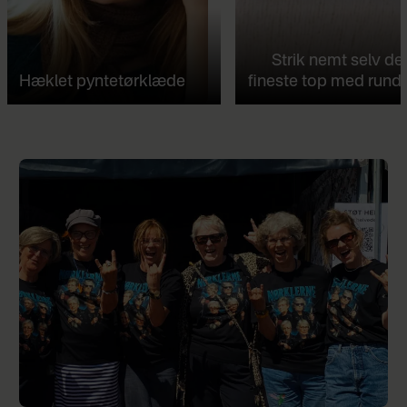
Strik nemt selv de
Hæklet pyntetørklæde
fineste top med rund 