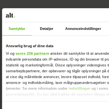
Jeg valgte at
blive skilt fra
min mand - da
Samtykke
Detaljer
Annonceindstillinger
jeg en dag gik
forbi hans hus,
fik jeg et chok
Ansvarlig brug af dine data
Vi og
vores 236 partnere
ønsker dit samtykke til at anvend
indsamle persondata om IP-adresse, ID og din browser til pr
statistik og marketingformål. Disse oplysninger videregives t
samarbejdspartnere, der opbevarer og tilgår oplysninger på d
at vise dig målrettede annoncer, levere tilpasset indhold, for
annonce- og indholdsmåling, lave målgruppeundersøgelser o
tjenester. Se mere information under
indstillinger
og i vores
persondatapolitik. Du kan altid trække dit samtykke tilbage e
indstillinger fra vores "Cookiedeklaration", eller ved at trykk
trigger" ikonet.
Samtykkevalg