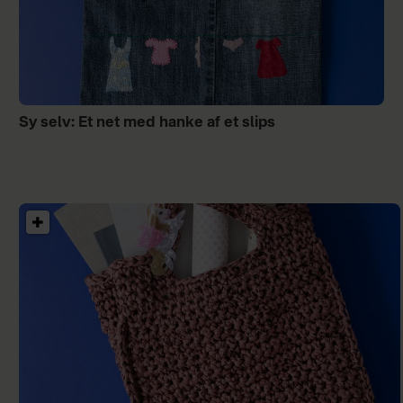
Sy selv: Et net med hanke af et slips