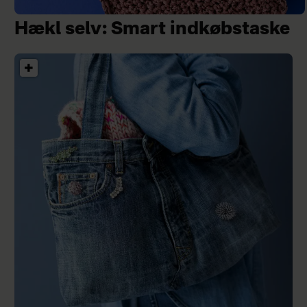
Hækl selv: Smart indkøbstaske