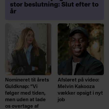
stor beslutning: Slut efter to
år
Nomineret til årets
Afsløret på video:
Guldknap: ”Vi
Melvin Kakooza
følger med tiden,
vækker opsigt i nyt
men uden at lade
job
os overtage af