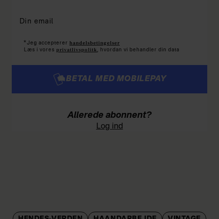
*
handelsbetingelser
Jeg accepterer
privatlivspolitk
Læs i vores
, hvordan vi behandler din data
BETAL MED MOBILEPAY
Allerede abonnent?
Log ind
HENDES-VERDEN
HAANDARBEJDE
VINTAGE