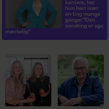
karriere, har
hun hørt især
én ting mange
gange: ”Den
sondring er sgu
mærkelig”
Sponsoreret indhold