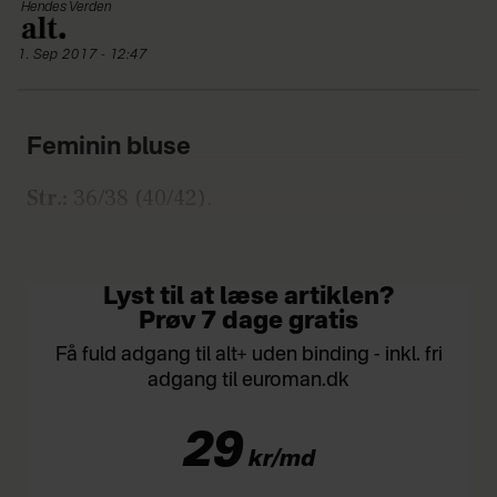
Hendes Verden
1. Sep 2017 - 12:47
Feminin bluse
Str.:
36/38 (40/42).
Brystvidde:
passer til 80/ 90 (90/100) cm.
Lyst til at læse artiklen?
Prøv 7 dage gratis
Få fuld adgang til alt+ uden binding - inkl. fri
adgang til euroman.dk
29
kr/md