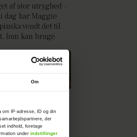
et af stor utryghed –
i dag har Maggie
inska vendt det til
t, hun kan bruge
Om
tte ejer næsten intet
r i en kuffert: ”Jeg
a om IP-adresse, ID og din
e slippe ægteskabet”
s samarbejdspartnere, der
set indhold, foretage
ormation under
indstillinger