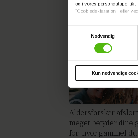
og i vores persondatapolitik. 
"Cookiedeklaration", eller ved
Dine valg anvendes på hele w
Samtykkevalg
Nødvendig
Vi ønsker dit samtykke til at 
Vi anvender egne cookies og c
om IP, ID og din browser for a
markedsføring, så vi kan opti
sociale medier.
Kun nødvendige cook
Du kan til enhver tid trække 
cookies, samarbejdspartnere 
vores
privatlivspolitik
og
co
Aldersforsker afsløre
meget betyder dine 
for, hvor gammel du