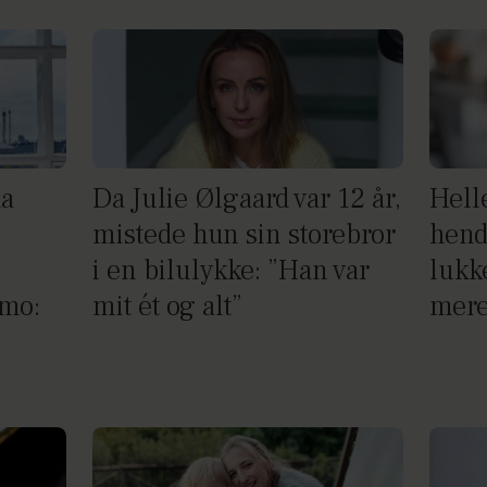
da
Da Julie Ølgaard var 12 år,
Helle
mistede hun sin storebror
hend
i en bilulykke: ”Han var
lukke
emo:
mit ét og alt”
mere