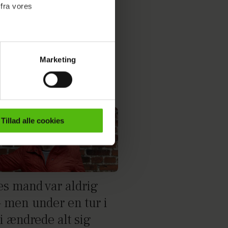
 fra vores
Marketing
ournalistisk indhold til dig.
emmeside. Vi indsamler data
er samt til brug for
ktioner i forbindelse med
Tillad alle cookies
e mere om vores brug af
 både
es mand var aldrig
– men under en tur i
i ændrede alt sig