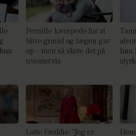
lle
Pernille kæmpede for at
Tamm
og
blive gravid og lægen gav
alvo
 hun
op – men så skete det på
hun h
uventet vis
styrk
Lotte Freddie: "Jeg er
Hend