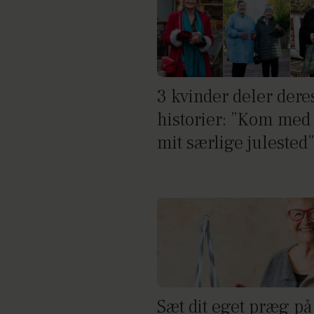
3 kvinder deler dere
historier: ”Kom med 
mit særlige julested
Sæt dit eget præg på