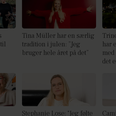
s
Tina Müller har en særlig
Trin
til
tradition i julen: ”Jeg
har e
”
bruger hele året på det”
med 
det e
Stephanie Lose: "Jeg følte
Cami