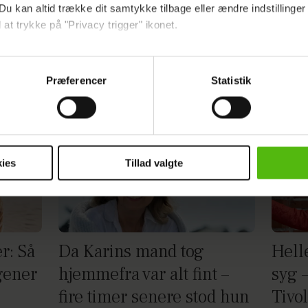
Du kan altid trække dit samtykke tilbage eller ændre indstillinger
Annonce
 at trykke på "Privacy trigger" ikonet.
ebsitet.
Præferencer
Statistik
indsamle og bruge data for at kunne levere og finansiere relevant j
ookies fra tredjeparter til at at optimere dit besøg på vores hj
t sikre funktionalitet, generere statistik og huske dine præferenc
mere vores reklametiltag på sociale medier og til at vise dig fun
ies
Tillad valgte
dit samtykke tilbage via linket i vores cookiepolitik. Du kan læs
og behandling af dine personoplysninger i forbindelse hermed i
okiepolitik
.
r: Så
Da Karins mand tog
Hell
gener
hjemmefra var alt fint –
syg 
fire timer senere stod hun
Tivol