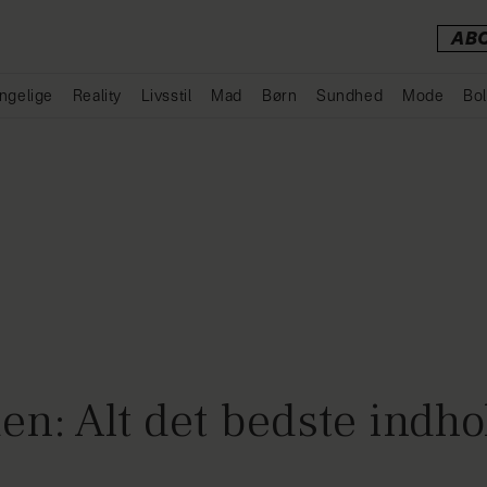
AB
ngelige
Reality
Livsstil
Mad
Børn
Sundhed
Mode
Bol
Annonce
n: Alt det bedste indhol