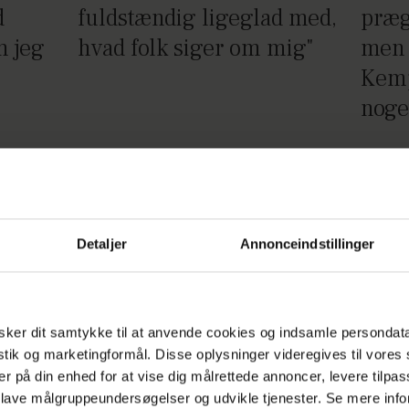
d
fuldstændig ligeglad med,
præg
n jeg
hvad folk siger om mig"
men 
Kemp
noge
Detaljer
Annonceindstillinger
 rette
Sannes onkel slog sine
Anne
er
børn ihjel: "Min moster
og bo
ker dit samtykke til at anvende cookies og indsamle persondat
 rum
ville bare starte et nyt liv"
mått
istik og marketingformål. Disse oplysninger videregives til vore
er på din enhed for at vise dig målrettede annoncer, levere tilpas
 lave målgruppeundersøgelser og udvikle tjenester. Se mere inf