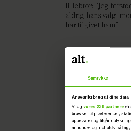
lillebror: ”Jeg forsto
aldrig hans valg, me
har tilgivet ham”
Samtykke
Kreativitet kræver de
Ansvarlig brug af dine data
omgivelser: 3 kvind
Vi og
vores 236 partnere
øns
viser deres kreative
browser til præferencer, stat
frem
opbevarer og tilgår oplysning
annonce- og indholdsmåling,