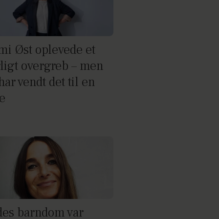
i Øst oplevede et
rligt overgreb – men
ar vendt det til en
e
es barndom var