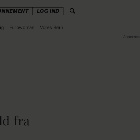
ONNEMENT
LOG IND
ig
Eurowoman
Vores Børn
Annonce
d fra