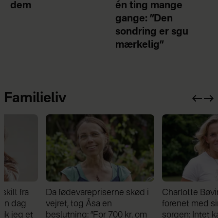
dem
én ting mange
gange: ”Den
sondring er sgu
mærkelig”
Familieliv
Da fødevarepriserne skød i
Charlotte Bøving blev
vejret, tog Åsa en
forenet med sin bror i
beslutning: ”For 700 kr. om
sorgen: Intet kan skille os