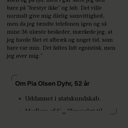
åben og på lyd, men i går satte jeg den
bare på ”forstyr ikke” og løb. Det ville
normalt give mig dårlig samvittighed,
men da jeg tændte telefonen igen og så
mine 36 ulæste beskeder, mærkede jeg, at
jeg havde fået et afbræk og noget tid, som
bare var min. Det føltes lidt egoistisk, men
jeg øver mig."
Om Pia Olsen Dyhr, 52 år
Uddannet i statskundskab.
Medlem af SF. Blev valgt til
Folketinget første gang i 2007