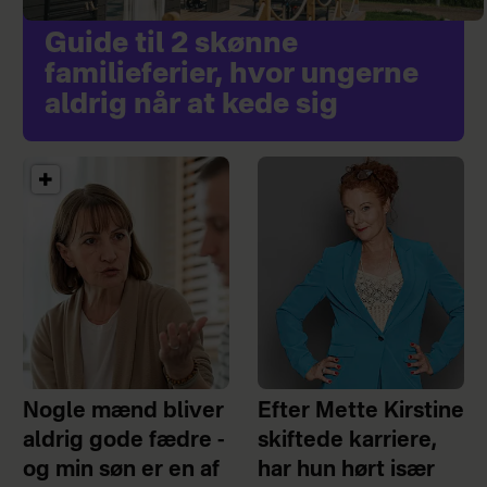
Guide til 2 skønne
familieferier, hvor ungerne
aldrig når at kede sig
Nogle mænd bliver
Efter Mette Kirstine
aldrig gode fædre -
skiftede karriere,
og min søn er en af
har hun hørt især