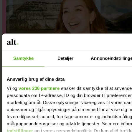
Samtykke
Detaljer
Annonceindstilling
Ansvarlig brug af dine data
Vi og
vores 236 partnere
ønsker dit samtykke til at anvend
Da Samira Nawa mødte sin
persondata om IP-adresse, ID og din browser til præferencer, 
mand, havde hun ’6.000
marketingformål. Disse oplysninger videregives til vores sa
pisseirriterende spørgsmål’ –
opbevarer og tilgår oplysninger på din enhed for at vise dig 
levere tilpasset indhold, foretage annonce- og indholdsmåling
alligevel endte de på en date
målgruppeundersøgelser og udvikle tjenester. Se mere infor
indstillinger
og i vores persondatapolitik. Du kan altid trækk