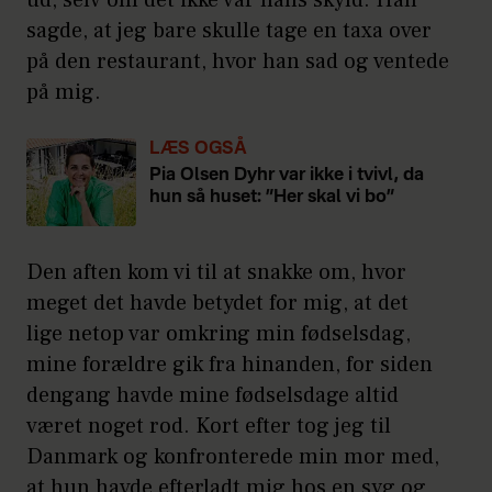
ud, selv om det ikke var hans skyld. Han
sagde, at jeg bare skulle tage en taxa over
på den restaurant, hvor han sad og ventede
på mig.
LÆS OGSÅ
Pia Olsen Dyhr var ikke i tvivl, da
hun så huset: ”Her skal vi bo”
Den aften kom vi til at snakke om, hvor
meget det havde betydet for mig, at det
lige netop var omkring min fødselsdag,
mine forældre gik fra hinanden, for siden
dengang havde mine fødselsdage altid
været noget rod. Kort efter tog jeg til
Danmark og konfronterede min mor med,
at hun havde efterladt mig hos en syg og