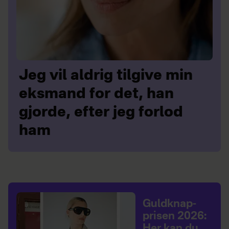
Jeg vil aldrig tilgive min
eksmand for det, han
gjorde, efter jeg forlod
ham
Guldknap-
prisen 2026:
Her kan du