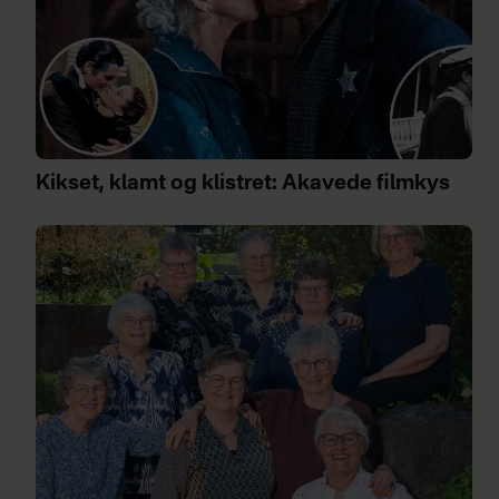
Kikset, klamt og klistret: Akavede filmkys