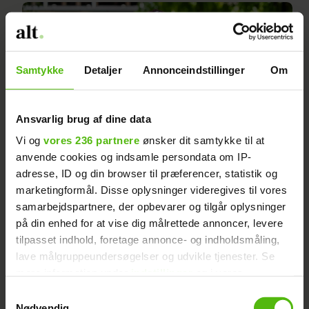
Samtykke
Detaljer
Annonceindstillinger
Om
Ansvarlig brug af dine data
Vi og
vores 236 partnere
ønsker dit samtykke til at
anvende cookies og indsamle persondata om IP-
adresse, ID og din browser til præferencer, statistik og
marketingformål. Disse oplysninger videregives til vores
Morten Kirckhoff lærte noget vigtigt, da
samarbejdspartnere, der opbevarer og tilgår oplysninger
han mistede sin demenssyge far: "Jeg var
på din enhed for at vise dig målrettede annoncer, levere
nødt til at vise en side, jeg ikke var stolt af"
tilpasset indhold, foretage annonce- og indholdsmåling,
lave målgruppeundersøgelser og udvikle tjenester. Se
mere information under
indstillinger
og i vores
persondatapolitik. Du kan altid trække dit samtykke
Samtykkevalg
tilbage eller ændre indstillinger fra vores
Nødvendig