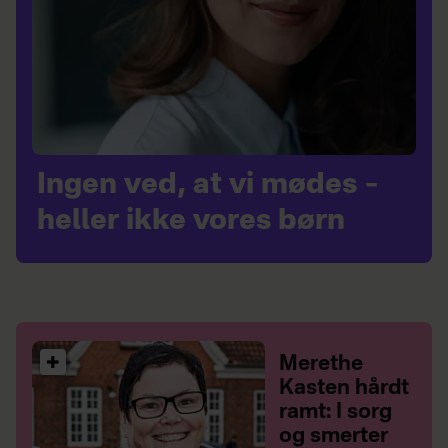
Ingen ved, at vi mødes –
heller ikke vores børn
Merethe
Kasten hårdt
ramt: I sorg
og smerter