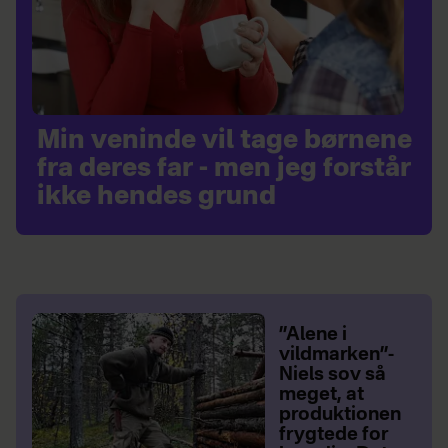
Min veninde vil tage børnene
fra deres far - men jeg forstår
ikke hendes grund
”Alene i
vildmarken”-
Niels sov så
meget, at
produktionen
frygtede for