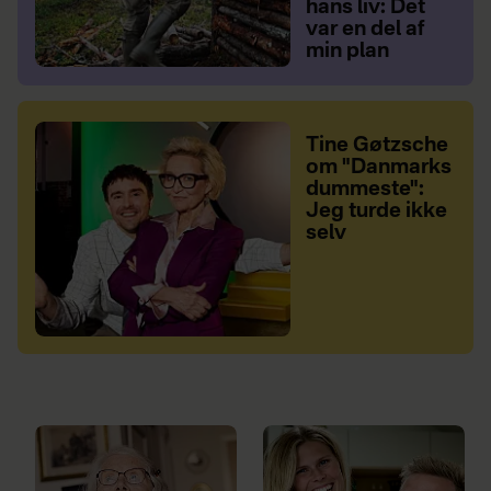
hans liv: Det
var en del af
min plan
Tine Gøtzsche
om "Danmarks
dummeste":
Jeg turde ikke
selv