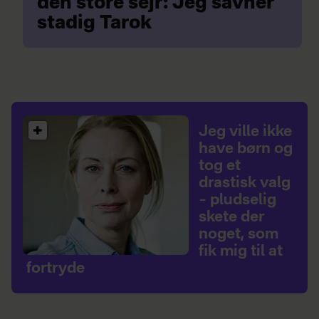
den store sejr: Jeg savner
stadig Tarok
Jeg ville ikke
have børn og
tog et
drastisk valg
– pludselig
skete der
noget, som
fik mig til at
fortryde