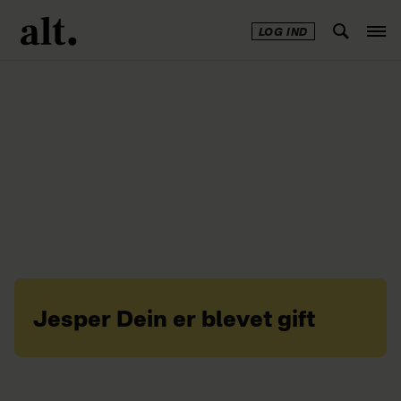
LOG IND
Annonce
Forsiden - alt.dk
Jesper Dein er blevet gift