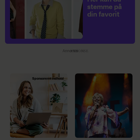
stemme på
din favorit
Annonce
Sponsoreret indhold