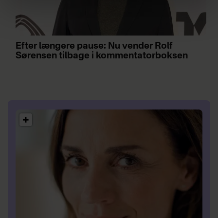
brug af cookies, samarbejdspartnere og behandling af
dine personoplysninger i forbindelse hermed i både
vores
privatlivspolitik
og
cookiepolitik
.
Efter længere pause: Nu vender Rolf
Sørensen tilbage i kommentatorboksen