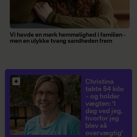
Vi havde en mørk hemmelighed i familien -
men en ulykke tvang sandheden frem
Christina
tabte 54 kilo
– og holder
vægten: ’I
dag ved jeg,
hvorfor jeg
blev så
overvægtig’