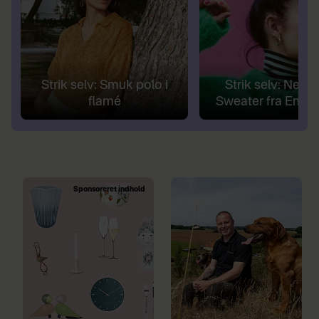
Strik selv: Smuk polo i
Strik selv: Nem 
flamé
Sweater fra Embr
Sponsoreret indhold