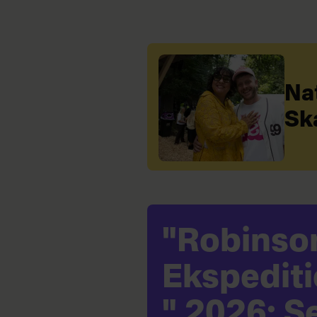
Na
Sk
"Robinso
Ekspedit
" 2026: S