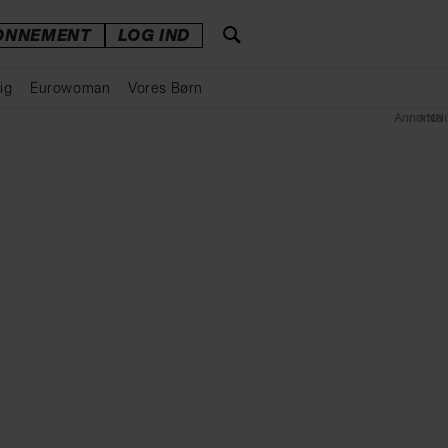
ONNEMENT
LOG IND
ig
Eurowoman
Vores Børn
Annonce