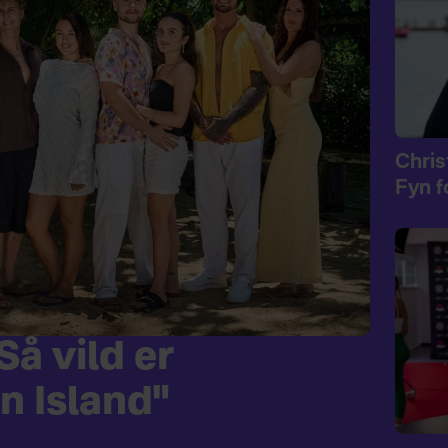
Christ
Fyn f
å vild er
n Island"