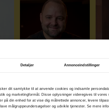
for
Da Lars Rasmussen fik sine
Theres
n blev
diagnoser, var han fuld af
fejldi
fordomme: "I dag er de mine
Detaljer
Annonceindstillinger
bedste venner"
ker dit samtykke til at anvende cookies og indsamle persondat
istik og marketingformål. Disse oplysninger videregives til vore
er på din enhed for at vise dig målrettede annoncer, levere tilpas
 lave målgruppeundersøgelser og udvikle tjenester. Se mere inf