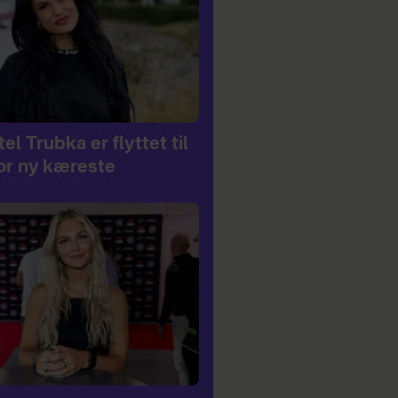
el Trubka er flyttet til
or ny kæreste