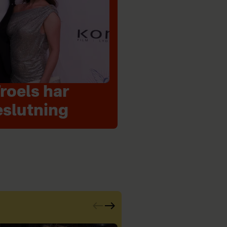
roels har
eslutning