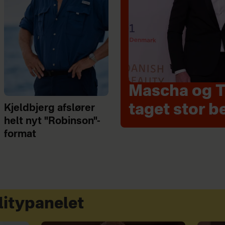
Mascha og T
taget stor b
Kjeldbjerg afslører
helt nyt "Robinson"-
format
litypanelet