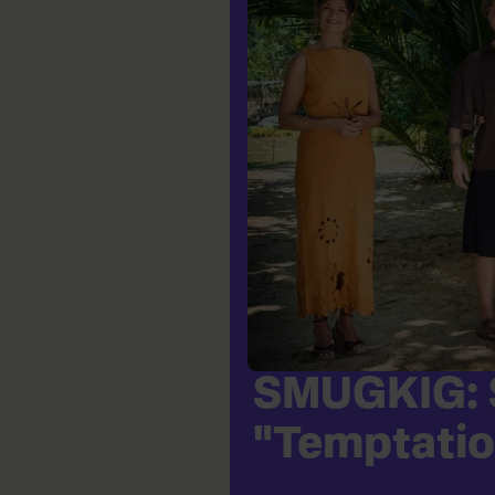
SMUGKIG: S
"Temptatio