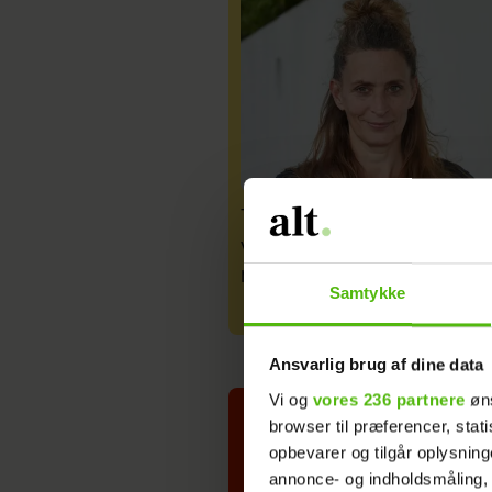
Therese Glahn blev udsat 
voldsom mobning: "Danse
min redning"
Samtykke
Ansvarlig brug af dine data
Vi og
vores 236 partnere
øns
browser til præferencer, stat
opbevarer og tilgår oplysning
annonce- og indholdsmåling,