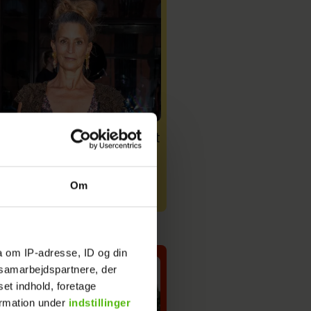
e Glahn afslører: Er blevet
Livet som "Miss Univer
agnosticeret
Victoria afslører de s
regler bag kronen
Om
a om IP-adresse, ID og din
s samarbejdspartnere, der
set indhold, foretage
ormation under
indstillinger