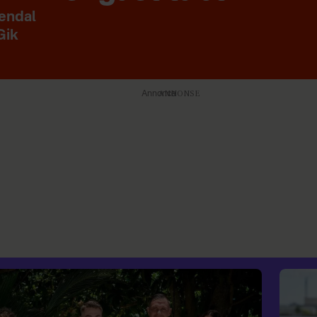
sendal
Gik
Annonce