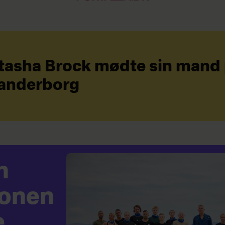
tasha Brock mødte sin mand
anderborg
n
ionen
e