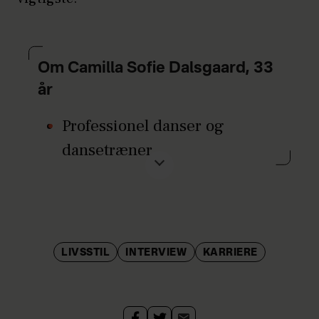
Om Camilla Sofie Dalsgaard, 33
år
Professionel danser og
dansetræner.
Bor i Hørsholm sammen med
sin mand Anders og deres
datter Andrea.
LIVSSTIL
INTERVIEW
KARRIERE
Aktuel i tv-programmet 'Vild
med dans', hvor hun danser
med realitystjerne og tv-vært