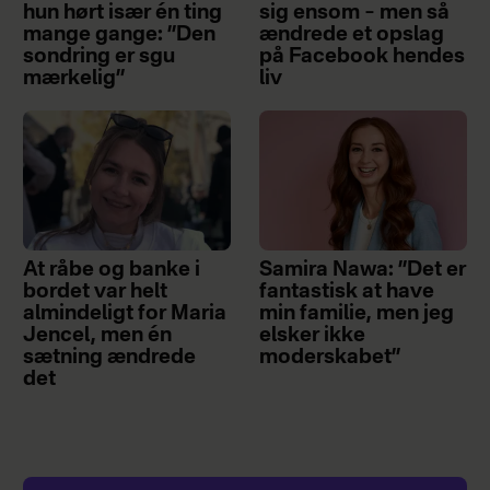
hun hørt især én ting
sig ensom – men så
mange gange: ”Den
ændrede et opslag
sondring er sgu
på Facebook hendes
mærkelig”
liv
At råbe og banke i
Samira Nawa: ”Det er
bordet var helt
fantastisk at have
almindeligt for Maria
min familie, men jeg
Jencel, men én
elsker ikke
sætning ændrede
moderskabet”
det