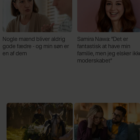
Samira Nawa: ”Det er
Jeg valgte at blive skilt fr
fantastisk at have min
min mand - da jeg en dag
familie, men jeg elsker ikke
gik forbi hans hus, fik jeg 
moderskabet”
chok