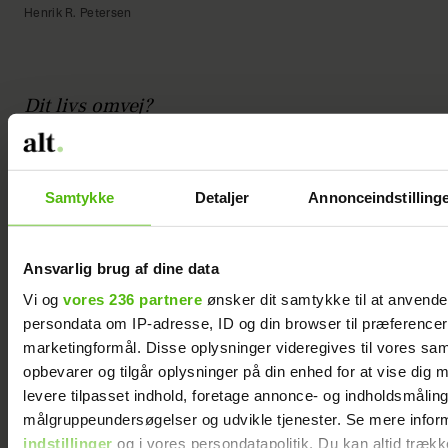
Henrik R. Petersen
Dit livs omvej?
"Jeg blev adopteret af min mors mand i
2019. I virkeligheden har Jesper været min
Samtykke
Detaljer
Annonceindstilling
far, siden min mor første gang
introducerede ham for mig. Fordi han
påtog sig rollen med alt, hvad han havde i
Ansvarlig brug af dine data
sig. Men det var først der, det blev officielt.
Vi og
vores 236 partnere
ønsker dit samtykke til at anvend
Jeg var ellers virkelig ikke fan af Jesper i
persondata om IP-adresse, ID og din browser til præferencer, 
marketingformål. Disse oplysninger videregives til vores sa
starten.
opbevarer og tilgår oplysninger på din enhed for at vise dig 
levere tilpasset indhold, foretage annonce- og indholdsmåling
Jeg var helt sikkert på vagt på grund af
målgruppeundersøgelser og udvikle tjenester. Se mere infor
mine oplever i min barndom, og så brød
indstillinger
og i vores persondatapolitik. Du kan altid trækk