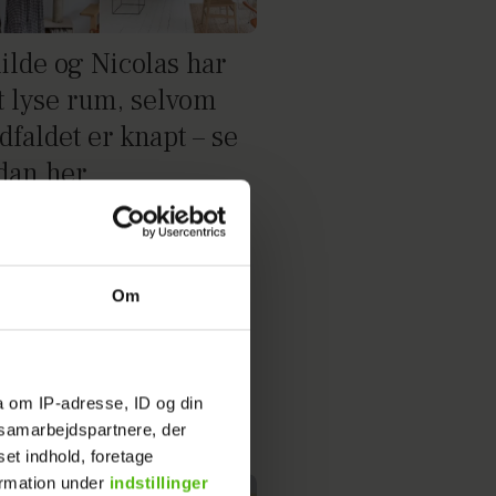
ilde og Nicolas har
t lyse rum, selvom
dfaldet er knapt – se
dan her
Om
a om IP-adresse, ID og din
s samarbejdspartnere, der
set indhold, foretage
ormation under
indstillinger