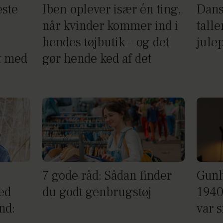
este
Iben oplever især én ting,
Dans
når kvinder kommer ind i
tall
hendes tøjbutik – og det
julep
t med
gør hende ked af det
7 gode råd: Sådan finder
Gunh
ed
du godt genbrugstøj
1940
nd:
var 