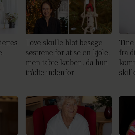
iettes
Tove skulle blot besøge
Tine 
e:
søstrene for at se en kjole,
fra d
men tabte kæben, da hun
komme
trådte indenfor
skil