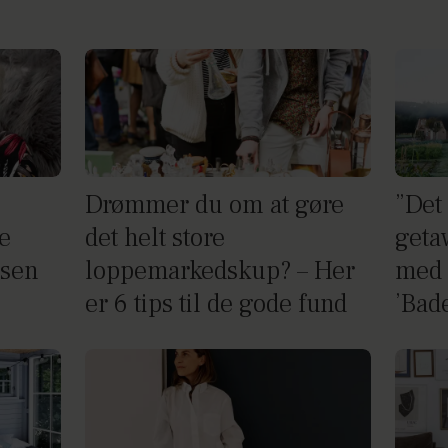
Drømmer du om at gøre
”Det 
e
det helt store
getaw
gsen
loppemarkedskup? – Her
med 
er 6 tips til de gode fund
’Bade