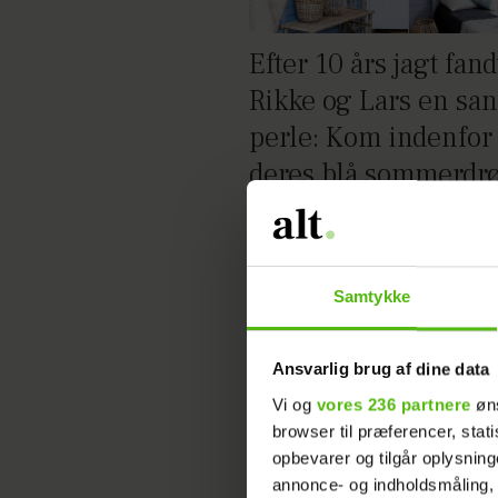
Efter 10 års jagt fand
Rikke og Lars en sa
perle: Kom indenfor 
deres blå sommerd
her
Samtykke
Ansvarlig brug af dine data
Vi og
vores 236 partnere
øns
browser til præferencer, stat
opbevarer og tilgår oplysning
annonce- og indholdsmåling,