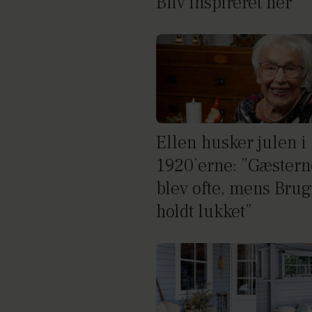
Bliv inspireret her
Ellen husker julen i
1920’erne: ”Gæstern
blev ofte, mens Bru
holdt lukket”