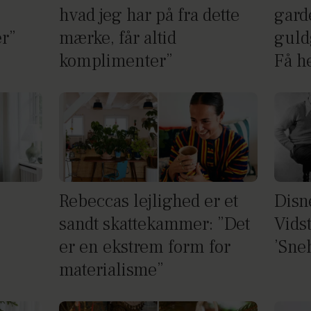
hvad jeg har på fra dette
gard
er”
mærke, får altid
guld
komplimenter”
Få h
Rebeccas lejlighed er et
Disne
sandt skattekammer: ”Det
Vids
er en ekstrem form for
’Sne
materialisme”