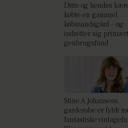
Ditte og hendes kær
købte en gammel
købmandsgård – og
indretter sig primær
genbrugsfund
Stine A Johansens
garderobe er fyldt m
fantastiske vintagefu