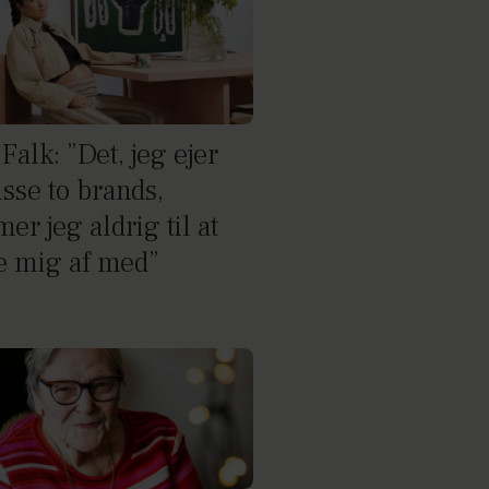
Falk: ”Det, jeg ejer
isse to brands,
r jeg aldrig til at
le mig af med”