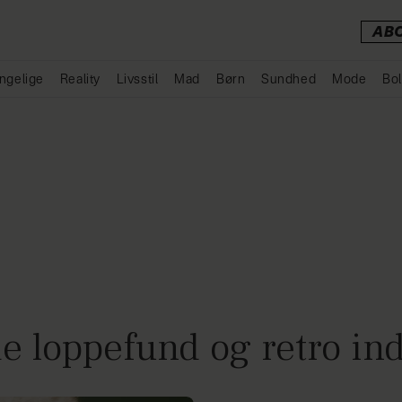
AB
ngelige
Reality
Livsstil
Mad
Børn
Sundhed
Mode
Bol
Annonce
e loppefund og retro in