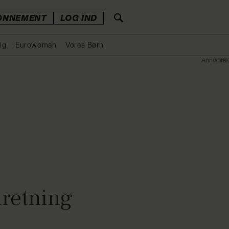
ONNEMENT
LOG IND
ig
Eurowoman
Vores Børn
Annonce
dretning