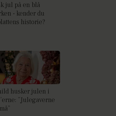
k jul på en blå
erken - kender du
lattens historie?
ild husker julen i
’erne: ”Julegaverne
små”