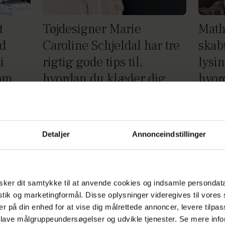
t
Tøjdesigner Marie
Math
nd
Caroline Schjeldal har tre
skab
i
rigtig gode tips til,
lysin
røm
hvordan du klæder dig
hvor
bedre på
Annonce
Detaljer
Annonceindstillinger
ker dit samtykke til at anvende cookies og indsamle persondat
istik og marketingformål. Disse oplysninger videregives til vore
er på din enhed for at vise dig målrettede annoncer, levere tilpas
 lave målgruppeundersøgelser og udvikle tjenester. Se mere inf