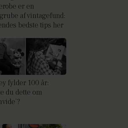
erobe er en
grube af vintagefund:
endes bedste tips her
y fylder 100 år:
te du dette om
hvide’?