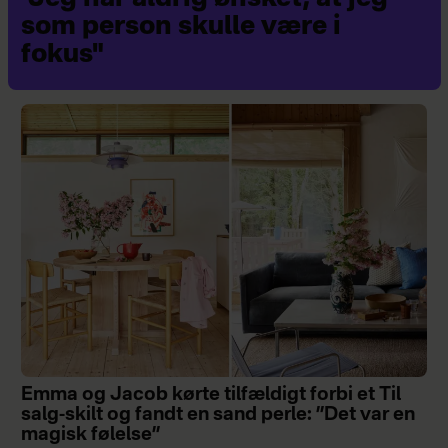
som person skulle være i
fokus"
Emma og Jacob kørte tilfældigt forbi et Til
salg-skilt og fandt en sand perle: ”Det var en
magisk følelse”