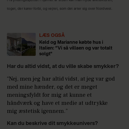
Fra yndlingsspottet i hjørnet af stuen kan man nyde arkitekturen,
toget, der kører forbi, og vejret, som det arter sig over Nordvest.
LÆS OGSÅ
Keld og Marianne købte hus i
Italien: ”Vi så villaen og var totalt
solgt"
Har du altid vidst, at du ville skabe smykker?
“Nej, men jeg har altid vidst, at jeg var god
med mine hænder, og det er meget
meningsfyldt for mig at kunne et
håndværk og have et medie at udtrykke
mig æstetisk igennem.”
Kan du beskrive dit smykkeunivers?