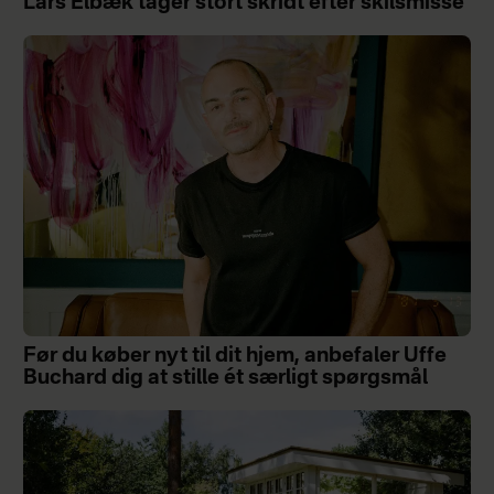
Lars Elbæk tager stort skridt efter skilsmisse
Før du køber nyt til dit hjem, anbefaler Uffe
Buchard dig at stille ét særligt spørgsmål