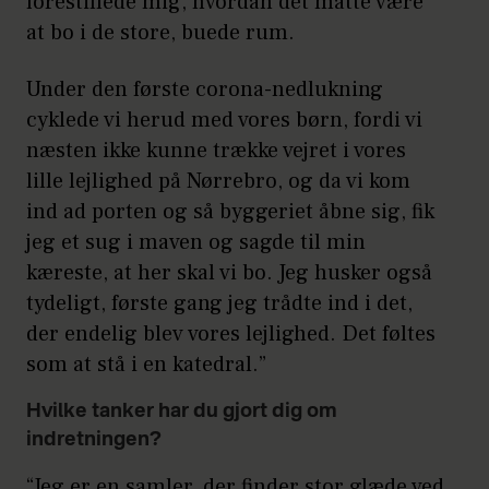
forestillede mig, hvordan det måtte være
at bo i de store, buede rum.
Under den første corona-nedlukning
cyklede vi herud med vores børn, fordi vi
næsten ikke kunne trække vejret i vores
lille lejlighed på Nørrebro, og da vi kom
ind ad porten og så byggeriet åbne sig, fik
jeg et sug i maven og sagde til min
kæreste, at her skal vi bo. Jeg husker også
tydeligt, første gang jeg trådte ind i det,
der endelig blev vores lejlighed. Det føltes
som at stå i en katedral.”
Hvilke tanker har du gjort dig om
indretningen?
“Jeg er en samler, der finder stor glæde ved