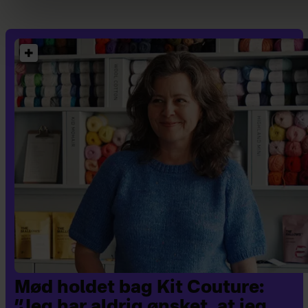
Mød holdet bag Kit Couture:
”Jeg har aldrig ønsket, at jeg