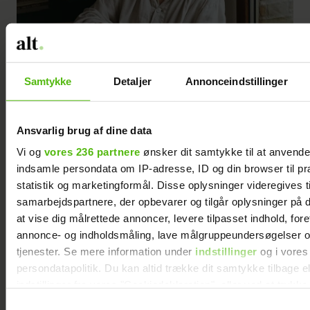
Samtykke
Detaljer
Annonceindstillinger
Ansvarlig brug af dine data
Vi og
vores 236 partnere
ønsker dit samtykke til at anvend
indsamle persondata om IP-adresse, ID og din browser til pr
statistik og marketingformål. Disse oplysninger videregives t
samarbejdspartnere, der opbevarer og tilgår oplysninger på d
at vise dig målrettede annoncer, levere tilpasset indhold, for
Inger Grubbe
annonce- og indholdsmåling, lave målgruppeundersøgelser o
tjenester. Se mere information under
indstillinger
og i vores
Kunsthåndværker
persondatapolitik. Du kan altid trække dit samtykke tilbage e
indstillinger fra vores "Cookiedeklaration", eller ved at trykk
Bor med sin mand og deres to
trigger" ikonet.
Samtykkevalg