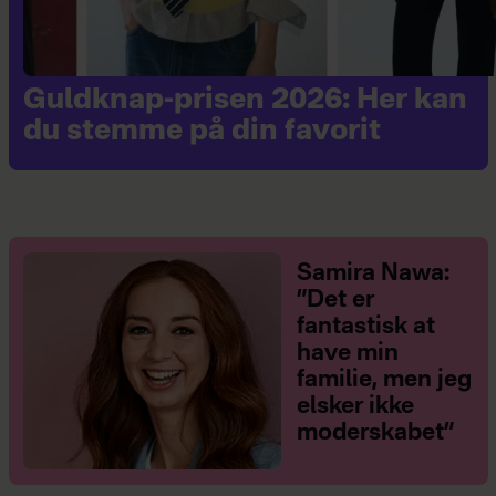
Guldknap-prisen 2026: Her kan
du stemme på din favorit
Samira Nawa:
”Det er
fantastisk at
have min
familie, men jeg
elsker ikke
moderskabet”