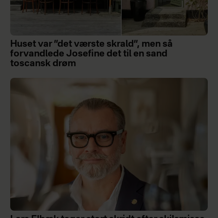
Huset var ”det værste skrald”, men så
forvandlede Josefine det til en sand
toscansk drøm