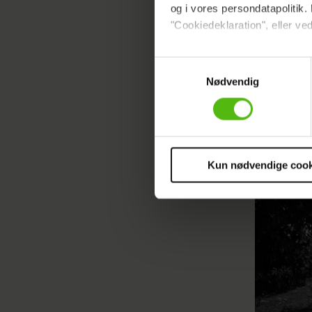
og i vores persondatapolitik. 
"Cookiedeklaration", eller ved
Dine valg anvendes på hele w
Samtykkevalg
Nødvendig
Vi ønsker dit samtykke til at 
Vi anvender egne cookies og c
om IP, ID og din browser for a
markedsføring, så vi kan opti
sociale medier.
Kun nødvendige cook
Du kan til enhver tid trække 
cookies, samarbejdspartnere 
vores
privatlivspolitik
og
co