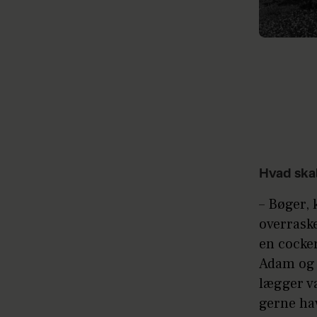
Hvad skal
– Bøger, 
overraske
en cocke
Adam og 
lægger væ
gerne hav