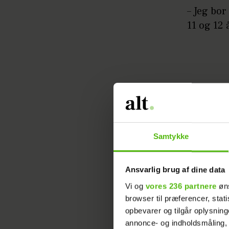
– Jeg bo
11 og 12 
Samtykke
Ansvarlig brug af dine data
Vi og
vores 236 partnere
øns
browser til præferencer, stat
opbevarer og tilgår oplysning
annonce- og indholdsmåling,