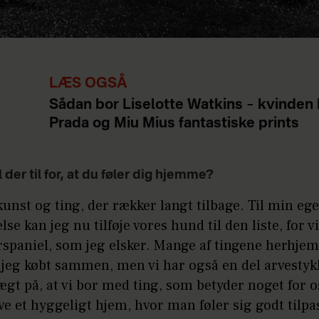
LÆS OGSÅ
Sådan bor Liselotte Watkins – kvinden
Prada og Miu Mius fantastiske prints
 der til for, at du føler dig hjemme?
kunst og ting, der rækker langt tilbage. Til min eg
lse kan jeg nu tilføje vores hund til den liste, for vi
rspaniel, som jeg elsker. Mange af tingene herhje
jeg købt sammen, men vi har også en del arvestykk
gt på, at vi bor med ting, som betyder noget for os
e et hyggeligt hjem, hvor man føler sig godt tilpa