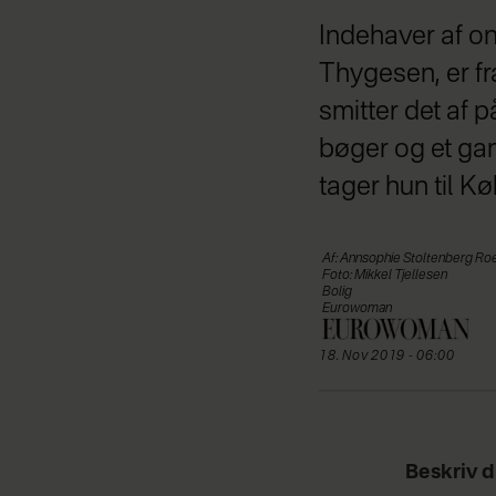
Indehaver af o
Thygesen, er fr
smitter det af p
bøger og et gan
tager hun til K
Af: Annsophie Stoltenberg Ro
Foto: Mikkel Tjellesen
Bolig
Eurowoman
18. Nov 2019 - 06:00
Beskriv d