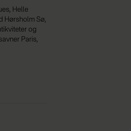
ues, Helle
ved Hørsholm Sø,
tikviteter og
savner Paris,