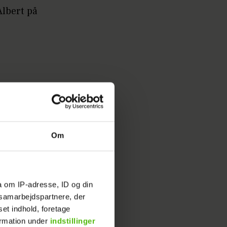
lbert på
Om
a om IP-adresse, ID og din
s samarbejdspartnere, der
set indhold, foretage
ormation under
indstillinger