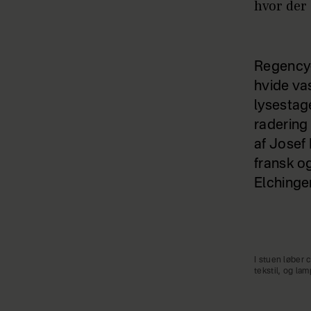
hvor der 
Regency-
hvide va
lysestag
radering
af Josef
fransk o
Elchinger
I stuen løber
tekstil, og la