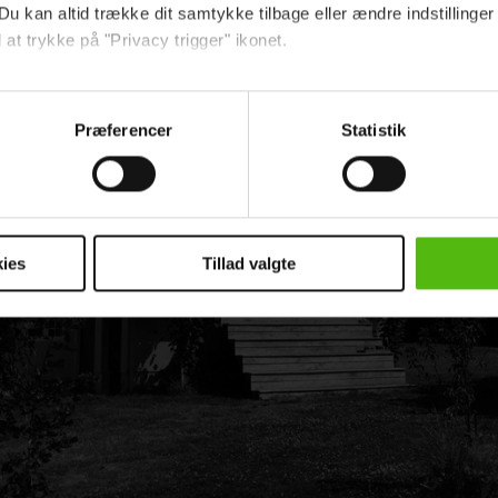
Du kan altid trække dit samtykke tilbage eller ændre indstillinger
 at trykke på "Privacy trigger" ikonet.
ebsitet.
Præferencer
Statistik
indsamle og bruge data for at kunne levere og finansiere relevant j
ookies fra tredjeparter til at at optimere dit besøg på vores hj
t sikre funktionalitet, generere statistik og huske dine præferenc
mere vores reklametiltag på sociale medier og til at vise dig fun
ies
Tillad valgte
dit samtykke tilbage via linket i vores cookiepolitik. Du kan læs
og behandling af dine personoplysninger i forbindelse hermed i
okiepolitik
.