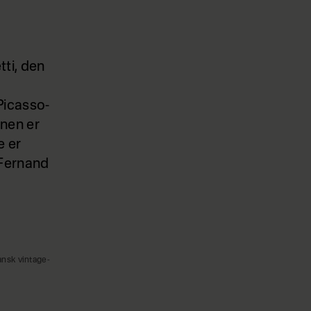
tti, den
Picasso-
gnen er
e er
 Fernand
nsk vintage-