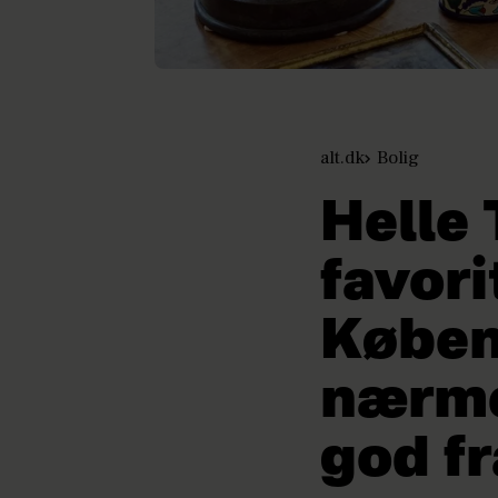
alt.dk
Bolig
Helle
favori
Køben
nærme
god fr