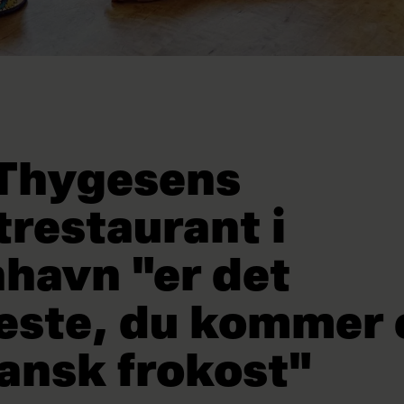
 Thygesens
trestaurant i
havn "er det
ste, du kommer 
ansk frokost"