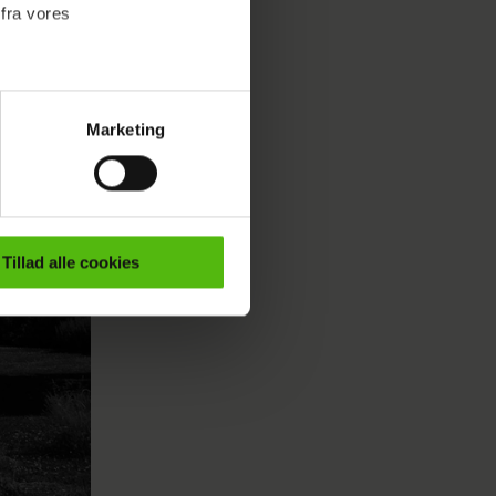
 fra vores
Marketing
ournalistisk indhold til dig.
emmeside. Vi indsamler data
er samt til brug for
ktioner i forbindelse med
Tillad alle cookies
e mere om vores brug af
 både