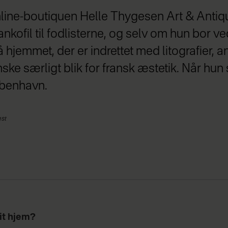
nline-boutiquen Helle Thygesen Art & Antiq
ankofil til fodlisterne, og selv om hun bor 
å hjemmet, der er indrettet med litografier, an
ske særligt blik for fransk æstetik. Når hun 
øbenhavn.
est
it hjem?