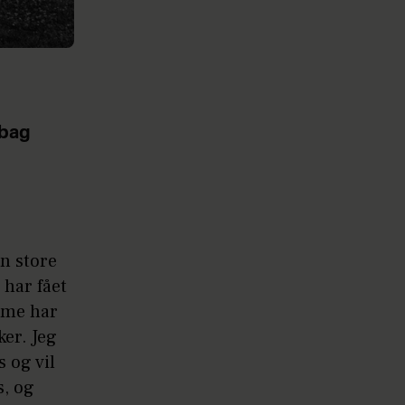
 bag
en store
 har fået
mme har
er. Jeg
 og vil
s, og