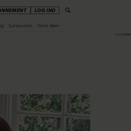
ONNEMENT
LOG IND
ig
Eurowoman
Vores Børn
Annonce