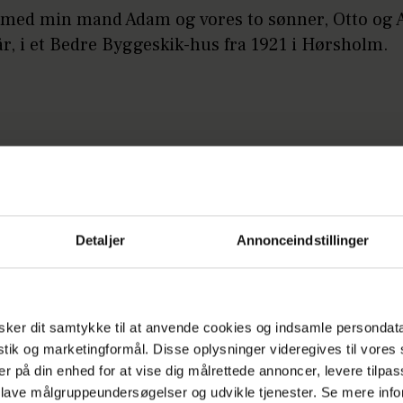
r med min mand Adam og vores to sønner, Otto og A
år, i et Bedre Byggeskik-hus fra 1921 i Hørsholm.
Detaljer
Annonceindstillinger
ker dit samtykke til at anvende cookies og indsamle persondat
istik og marketingformål. Disse oplysninger videregives til vore
er på din enhed for at vise dig målrettede annoncer, levere tilpas
 lave målgruppeundersøgelser og udvikle tjenester. Se mere inf