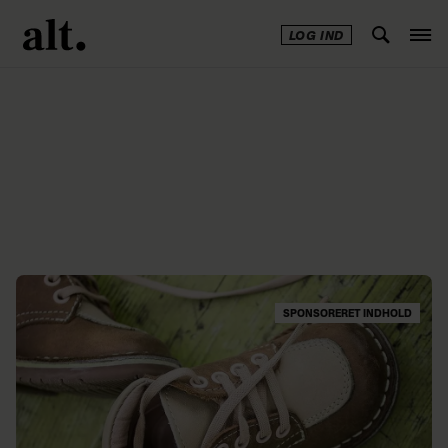
LOG IND
Annonce
SPONSORERET INDHOLD