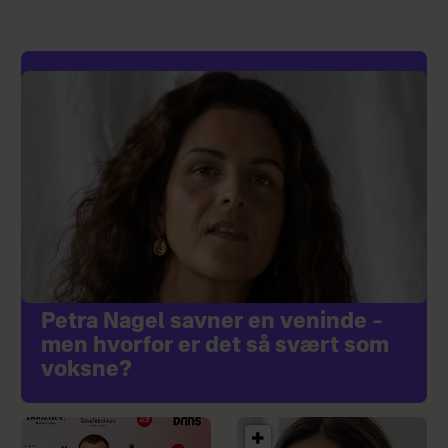
Petra Nagel savner en veninde –
men hvorfor er det så svært som
voksne?