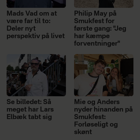
Mads Vad om at
Philip May på
være far til to:
Smukfest for
Deler nyt
første gang: "Jeg
perspektiv på livet
har kæmpe
forventninger"
Se billedet: Så
Mie og Anders
meget har Lars
nyder hinanden på
Elbæk tabt sig
Smukfest:
Forløseligt og
skønt