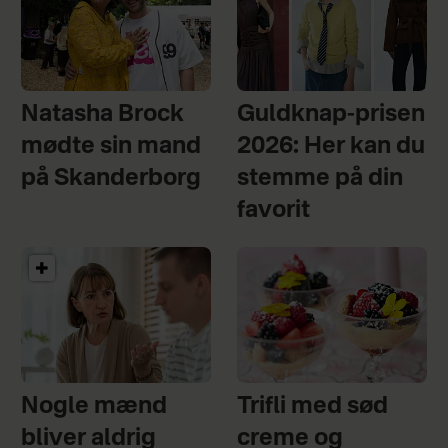
Natasha Brock
Guldknap-prisen
mødte sin mand
2026: Her kan du
på Skanderborg
stemme på din
favorit
Nogle mænd
Trifli med sød
bliver aldrig
creme og