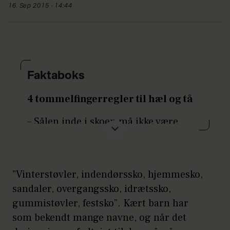
16. Sep 2015 - 14:44
Faktaboks
4 tommelfingerregler til hæl og tå
– Sålen inde i skoen må ikke være
trådt skæv.
– Sålen set udefra må ikke være slidt
skæv.
”Vinterstøvler, indendørssko, hjemmesko,
sandaler, overgangssko, idrætssko,
– Der må ikke være en synlig, fast fold
gummistøvler, festsko”. Kært barn har
uden på skoen, hvor skoen bøjer for at
som bekendt mange navne, og når det
følge tæerne under gang.