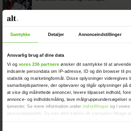
Er du forælder til en teenager? Så bør du
Samtykke
Detaljer
Annonceindstillinger
se den her nye film
Ansvarlig brug af dine data
Vi og
vores 236 partnere
ønsker dit samtykke til at anvend
indsamle persondata om IP-adresse, ID og din browser til pr
statistik og marketingformål. Disse oplysninger videregives t
samarbejdspartnere, der opbevarer og tilgår oplysninger på d
at vise dig målrettede annoncer, levere tilpasset indhold, for
annonce- og indholdsmåling, lave målgruppeundersøgelser o
tjenester. Se mere information under
indstillinger
og i vores
persondatapolitik. Du kan altid trække dit samtykke tilbage e
indstillinger fra vores "Cookiedeklaration", eller ved at trykk
trigger" ikonet.
Samtykkevalg