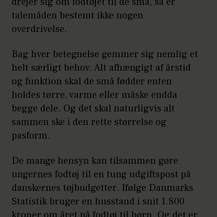
drejer sig om fodtøjet til de små, så er
talemåden bestemt ikke nogen
– Skoen må ikke være synligt skæv set
overdrivelse.
udefra.
Kilde: Forbrugerrådet Tænk
Bag hver betegnelse gemmer sig nemlig et
helt særligt behov. Alt afhængigt af årstid
og funktion skal de små fødder enten
holdes tørre, varme eller måske endda
begge dele. Og det skal naturligvis alt
sammen ske i den rette størrelse og
pasform.
De mange hensyn kan tilsammen gøre
ungernes fodtøj til en tung udgiftspost på
danskernes tøjbudgetter. Ifølge Danmarks
Statistik bruger en husstand i snit 1.800
kroner om året på fodtøj til børn. Og det er