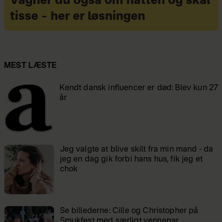
Vågner du også om natten og skal
tisse – her er løsningen
MEST LÆSTE
Kendt dansk influencer er død: Blev kun 27
år
Jeg valgte at blive skilt fra min mand - da
jeg en dag gik forbi hans hus, fik jeg et
chok
Se billederne: Cille og Christopher på
Smukfest med særligt vennepar