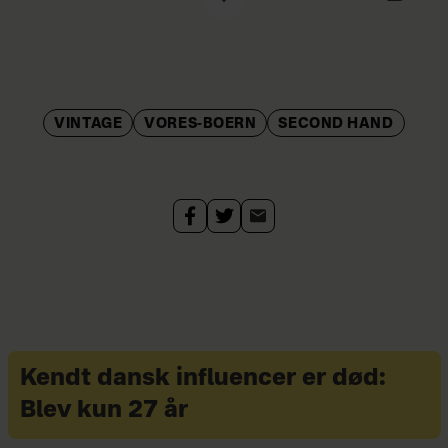
Dem blev der solgt flest af i 2014:
Angulus
VINTAGE
VORES-BOERN
SECOND HAND
Bisgaard
Ecco
Bundgaard
Converse
Kendt dansk influencer er død:
Blev kun 27 år