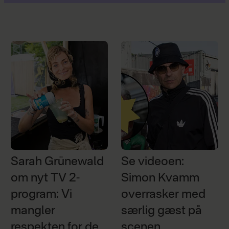
Sarah Grünewald
Se videoen:
om nyt TV 2-
Simon Kvamm
program: Vi
overrasker med
mangler
særlig gæst på
respekten for de
scenen