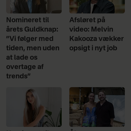
Nomineret til
Afsløret på
årets Guldknap:
video: Melvin
”Vi følger med
Kakooza vækker
tiden, men uden
opsigt i nyt job
at lade os
overtage af
trends”