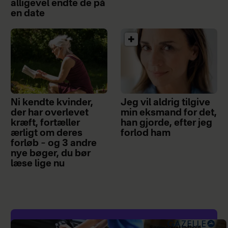
alligevel endte de på
en date
Ni kendte kvinder,
Jeg vil aldrig tilgive
der har overlevet
min eksmand for det,
kræft, fortæller
han gjorde, efter jeg
ærligt om deres
forlod ham
forløb – og 3 andre
nye bøger, du bør
læse lige nu
Sponsoreret indhold