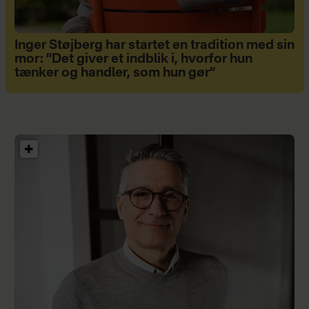
Inger Støjberg har startet en tradition med sin
mor: ”Det giver et indblik i, hvorfor hun
tænker og handler, som hun gør”