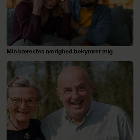
Min kærestes nærighed bekymrer mig