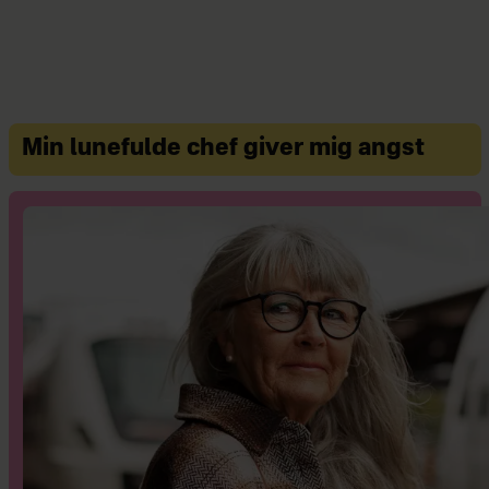
Råzone, Se min kjole, Broen 2 og
Mødregruppen. Er nu aktuel i
biograffilmen ‘Hele vejen’, der har
præmiere d. 3. april.
Min lunefulde chef giver mig angst