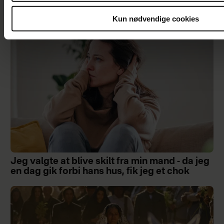
den her nye film
Kun nødvendige cookies
Jeg valgte at blive skilt fra min mand - da jeg
en dag gik forbi hans hus, fik jeg et chok