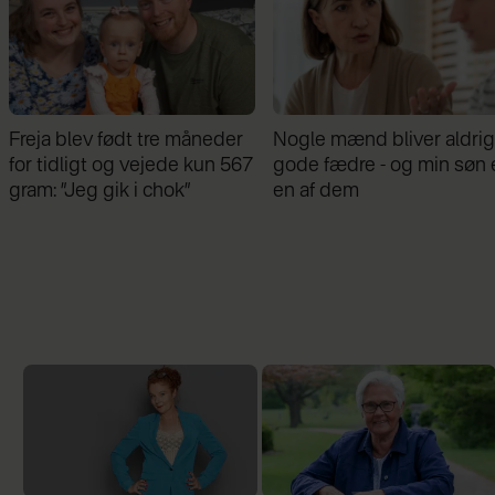
Nogle mænd bliver aldrig
Samira Nawa: ”Det er
gode fædre - og min søn er
fantastisk at have min
en af dem
familie, men jeg elsker ikk
moderskabet”