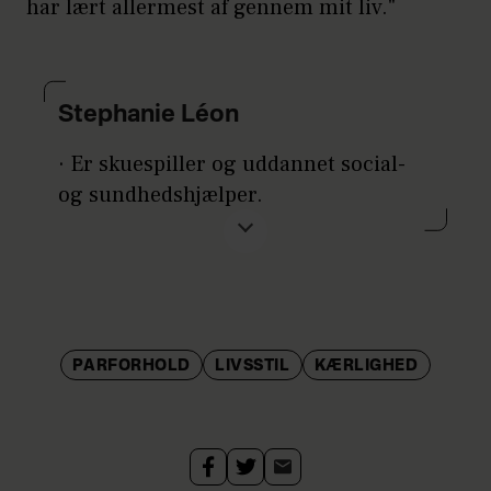
har lært allermest af gennem mit liv."
Stephanie Léon
· Er skuespiller og uddannet social-
og sundhedshjælper.
· Hun er 39 år gammel og er vokset
op i Spanien, hvor faren kommer fra,
til hun var 6 år gammel.
· I 2010 flyttede hun til LA og boede
PARFORHOLD
LIVSSTIL
KÆRLIGHED
der i ni år. I dag bor hun med sin 9-
årige søn Cameron i København.
· Har b.la. medvirket i Bagland,