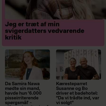
Jeg er træt af min
svigerdatters vedvarende
kritik
Da Samira Nawa
Kæresteparret
mødte sin mand,
Susanne og Bo
havde hun ’6.000
driver et badehotel:
pisseirriterende
”Da vi trådte ind, var
spørgsmål’ –
vi solgt”