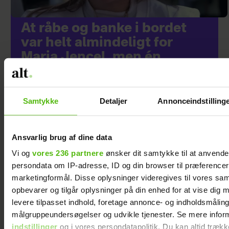
At råbe og banke i bordet
var helt almindeligt for
Maria Jencel, men én
sætning ændrede det
Samtykke
Detaljer
Annonceindstilling
Ansvarlig brug af dine data
Vi og
vores 236 partnere
ønsker dit samtykke til at anvend
persondata om IP-adresse, ID og din browser til præferencer, 
marketingformål. Disse oplysninger videregives til vores sa
opbevarer og tilgår oplysninger på din enhed for at vise dig 
levere tilpasset indhold, foretage annonce- og indholdsmåling
målgruppeundersøgelser og udvikle tjenester. Se mere infor
indstillinger
og i vores persondatapolitik. Du kan altid trækk