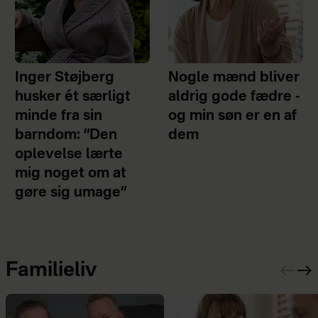
Inger Støjberg
Nogle mænd bliver
husker ét særligt
aldrig gode fædre -
minde fra sin
og min søn er en af
barndom: ”Den
dem
oplevelse lærte
mig noget om at
gøre sig umage”
Familieliv