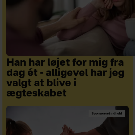
Han har løjet for mig fra
dag ét - alligevel har jeg
valgt at blive i
ægteskabet
Sponsoreret indhold