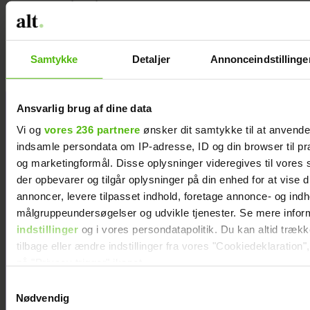
Stephanie Fisker
Rolf Sørensen
går all-in
tilbage i
kommentatorbokse
Samtykke
Detaljer
Annonceindstillinge
n
Ansvarlig brug af dine data
Vi og
vores 236 partnere
ønsker dit samtykke til at anvend
indsamle persondata om IP-adresse, ID og din browser til præ
og marketingformål. Disse oplysninger videregives til vores
der opbevarer og tilgår oplysninger på din enhed for at vise d
annoncer, levere tilpasset indhold, foretage annonce- og ind
målgruppeundersøgelser og udvikle tjenester. Se mere infor
indstillinger
og i vores persondatapolitik. Du kan altid træk
tilbage eller ændre indstillinger fra vores "Cookiedeklaration",
på "Privacy trigger" ikonet.
Samtykkevalg
Dine valg anvendes på hele websitet.
Nødvendig