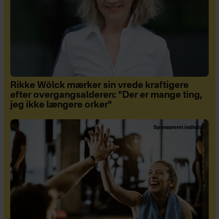
Rikke Wölck mærker sin vrede kraftigere
efter overgangsalderen: "Der er mange ting,
jeg ikke længere orker"
Sponsoreret indhold