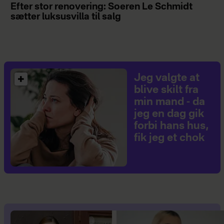
Efter stor renovering: Soeren Le Schmidt
sætter luksusvilla til salg
Jeg valgte at
blive skilt fra
min mand - da
jeg en dag gik
forbi hans hus,
fik jeg et chok