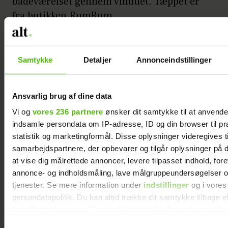
badeværelset gennem vinduet. Tæppet er
fra butikken RumRum.
IDE
Samtykke
Detaljer
Annonceindstillinger
Indret et hjørne af din terrasse eller altan
med improviserede møbler af paller og
gamle trækasser – en billig og hyggelig
Ansvarlig brug af dine data
løsning.
Vi og
vores 236 partnere
ønsker dit samtykke til at anvend
indsamle persondata om IP-adresse, ID og din browser til pr
statistik og marketingformål. Disse oplysninger videregives t
samarbejdspartnere, der opbevarer og tilgår oplysninger på d
at vise dig målrettede annoncer, levere tilpasset indhold, for
annonce- og indholdsmåling, lave målgruppeundersøgelser o
tjenester. Se mere information under
indstillinger
og i vores
persondatapolitik. Du kan altid trække dit samtykke tilbage e
indstillinger fra vores "Cookiedeklaration", eller ved at trykk
trigger" ikonet.
Samtykkevalg