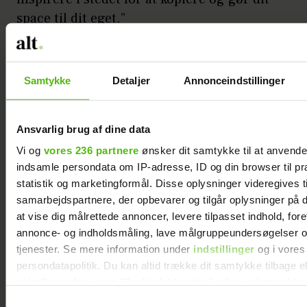
space til dit eget.”
Hvad skal der være i alle butikker?
“God stil, god musik og god stemning.”
Samtykke
Detaljer
Annonceindstillinger
Hvad skal der til for, at I selv føler jer tilpas i en
butik?
Ansvarlig brug af dine data
Vi og
vores 236 partnere
ønsker dit samtykke til at anvend
indsamle persondata om IP-adresse, ID og din browser til pr
statistik og marketingformål. Disse oplysninger videregives t
samarbejdspartnere, der opbevarer og tilgår oplysninger på d
at vise dig målrettede annoncer, levere tilpasset indhold, for
annonce- og indholdsmåling, lave målgruppeundersøgelser o
tjenester. Se mere information under
indstillinger
og i vores
persondatapolitik. Du kan altid trække dit samtykke tilbage e
indstillinger fra vores "Cookiedeklaration", eller ved at trykk
trigger" ikonet.
Samtykkevalg