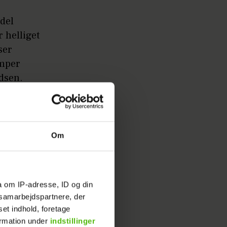
Edel
r helliget
ser
æmper
adsen.
de
Om
a om IP-adresse, ID og din
s samarbejdspartnere, der
set indhold, foretage
ormation under
indstillinger