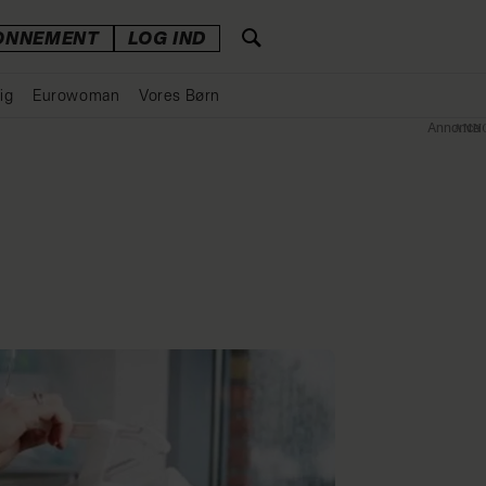
ONNEMENT
LOG IND
ig
Eurowoman
Vores Børn
Annonce