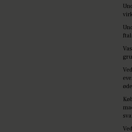
Und
vir
Und
fta
Vas
gru
Ved
eve
øde
Køb
mad
sv
Ved