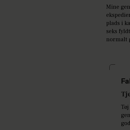
Mine genb
ekspedien
plads i k
seks fyld
normalt 
Fa
Tj
Tøj
gen
god