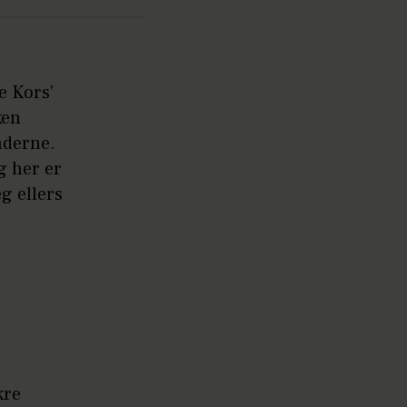
e Kors’
ken
nderne.
og her er
g ellers
kre