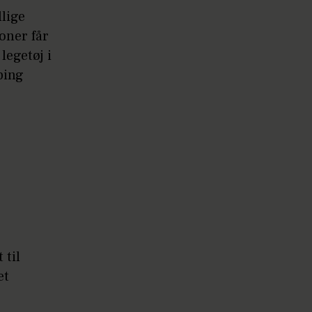
llige
oner får
legetøj i
ping
 til
et