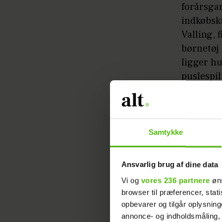
forårsgar
indkøbsku
Valling, 
børnetøj 
ligger h
puslespil
Aldri
B
Samtykke
Kun d
Ansvarlig brug af dine data
Nosta
Vi og
vores 236 partnere
øns
browser til præferencer, stat
opbevarer og tilgår oplysning
Med tøj t
annonce- og indholdsmåling,