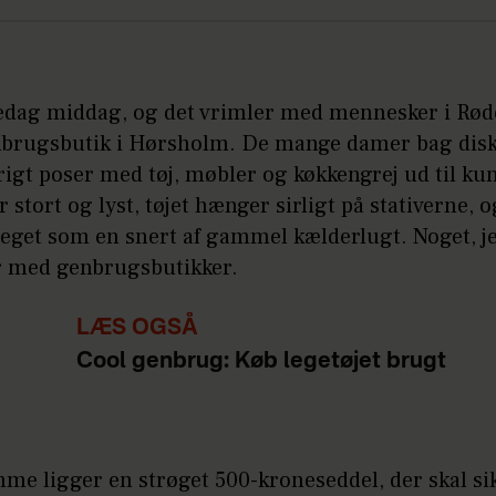
redag middag, og det vrimler med mennesker i Rød
nbrugsbutik i Hørsholm. De mange damer bag dis
rigt poser med tøj, møbler og køkkengrej ud til ku
r stort og lyst, tøjet hænger sirligt på stativerne, 
eget som en snert af gammel kælderlugt. Noget, je
r med genbrugsbutikker.
LÆS OGSÅ
Cool genbrug: Køb legetøjet brugt
me ligger en strøget 500-kroneseddel, der skal si