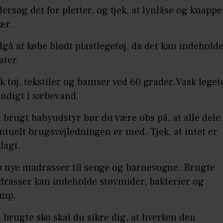
ersøg det for pletter, og tjek, at lynlåse og knappe
ker.
gå at købe blødt plastlegetøj, da det kan indehold
later.
k tøj, tekstiler og bamser ved 60 grader.Vask leget
ndigt i sæbevand.
 brugt babyudstyr bør du være obs på, at alle dele
ntuelt brugsvejledningen er med. Tjek, at intet er
lagt.
 nye madrasser til senge og barnevogne. Brugte
rasser kan indeholde støvmider, bakterier og
amp.
 brugte sko skal du sikre dig, at hverken den