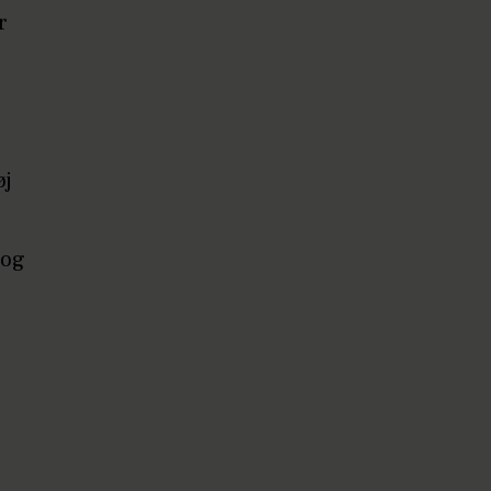
r
e
øj
 og