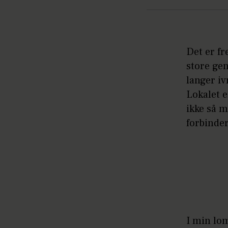
Det er f
store ge
langer iv
Lokalet e
ikke så m
forbinde
I min lom