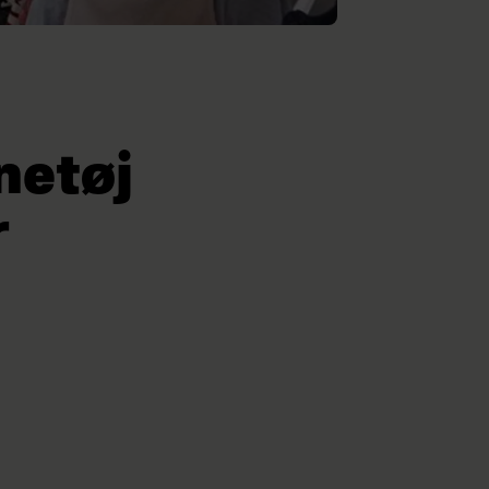
netøj
r