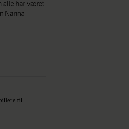
m alle har været
ren Nanna
llere til