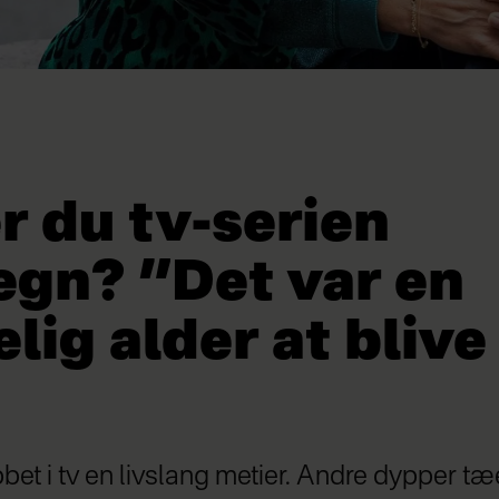
r du tv-serien
egn? ”Det var en
ig alder at blive
bbet i tv en livslang metier. Andre dypper t