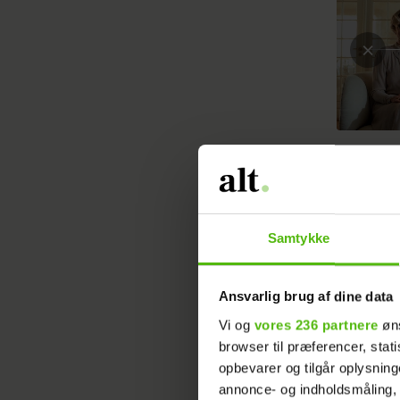
Samtykke
Ansvarlig brug af dine data
Jeg og mi
Vi og
vores 236 partnere
øns
kunne br
browser til præferencer, stat
opbevarer og tilgår oplysning
annonce- og indholdsmåling,