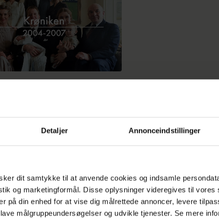
Detaljer
Annonceindstillinger
n bedste ven skrev til produktionen, for vi tænkte,
ker dit samtykke til at anvende cookies og indsamle persondat
uge os begge, men det var kun mig, der kom til ca
istik og marketingformål. Disse oplysninger videregives til vore
er på din enhed for at vise dig målrettede annoncer, levere tilpas
LÆS OGSÅ
 lave målgruppeundersøgelser og udvikle tjenester. Se mere inf