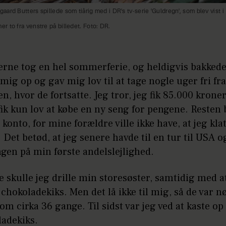
ard Butters spillede som tiårig med i DR's tv-serie 'Guldregn', som blev vist 
 to fra venstre på billedet. Foto: DR.
erne tog en hel sommerferie, og heldigvis bakked
mig op og gav mig lov til at tage nogle uger fri fra
ien, hvor de fortsatte. Jeg tror, jeg fik 85.000 kroner
ik kun lov at købe en ny seng for pengene. Resten 
 konto, for mine forældre ville ikke have, at jeg kla
Det betød, at jeg senere havde til en tur til USA o
gen på min første andelslejlighed.
e skulle jeg drille min storesøster, samtidig med a
 chokoladekiks. Men det lå ikke til mig, så de var nød
om cirka 36 gange. Til sidst var jeg ved at kaste op 
ladekiks.