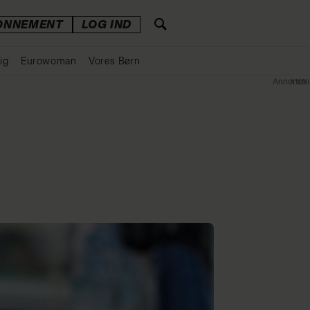
ONNEMENT
LOG IND
ig
Eurowoman
Vores Børn
Annonce