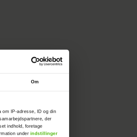
Om
 at de
a om IP-adresse, ID og din
sting.
s samarbejdspartnere, der
set indhold, foretage
ormation under
indstillinger