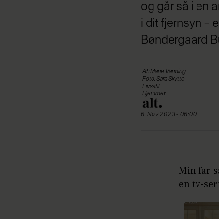
og går så i en a
i dit fjernsyn
Bøndergaard Bu
Af: Marie Varming
Foto: Sara Skytte
Livsstil
Hjemmet
6. Nov 2023 - 06:00
Min far s
en tv-ser