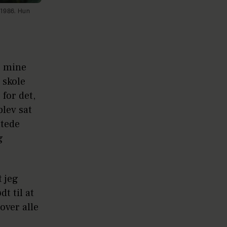
i 1986. Hun
e mine
 skole
 for det,
blev sat
ttede
g
t jeg
t til at
over alle