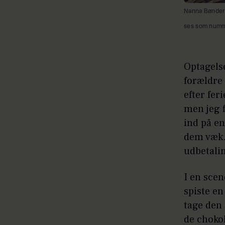
Nanna Bønderga
ses som nummer
Optagels
forældre 
efter fer
men jeg f
ind på en
dem væk. 
udbetalin
I en scen
spiste en
tage den 
de choko