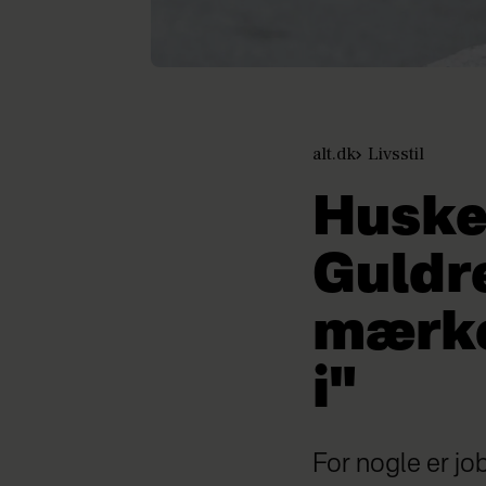
alt.dk
Livsstil
Huske
Guldr
mærkel
i"
For nogle er jo