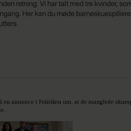
nden retning. Vi har talt med tre kvinder, so
 – engang. Her kan du møde barneskuespille
tters.
å en annonce i Politiken om, at de manglede skuespi
ie.