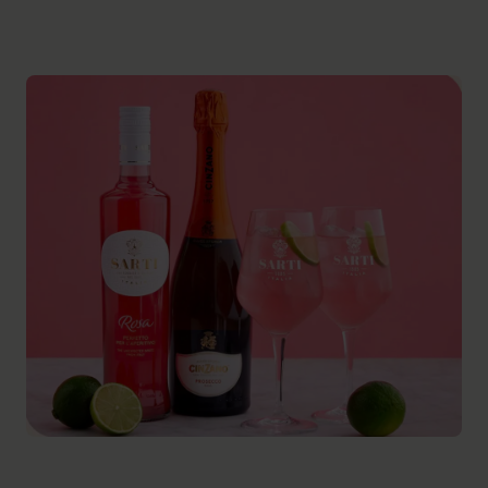
end den forventede?
I fire særlige episoder af Skål Søster
møder Caroline Heidemann kvinder,
der på hver deres måde har valgt
anderledes, end omgivelserne måske
forventede.