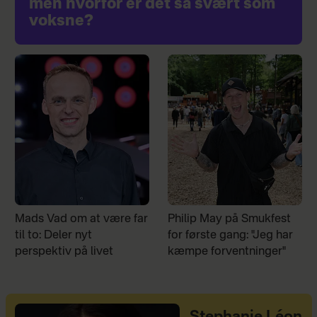
men hvorfor er det så svært som
voksne?
Mads Vad om at være far
Philip May på Smukfest
til to: Deler nyt
for første gang: "Jeg har
perspektiv på livet
kæmpe forventninger"