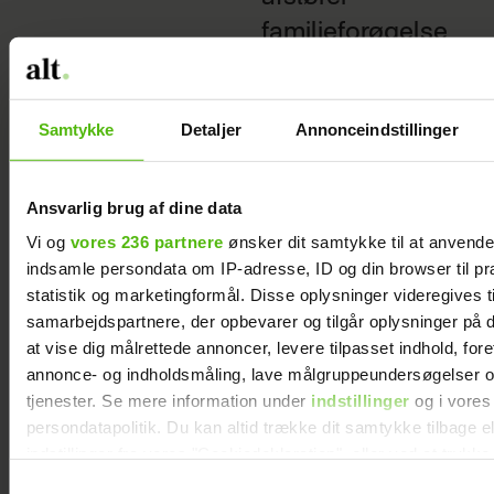
familieforøgelse
Samtykke
Detaljer
Annonceindstillinger
Ansvarlig brug af dine data
Vi og
vores 236 partnere
ønsker dit samtykke til at anvend
indsamle persondata om IP-adresse, ID og din browser til pr
statistik og marketingformål. Disse oplysninger videregives t
samarbejdspartnere, der opbevarer og tilgår oplysninger på d
at vise dig målrettede annoncer, levere tilpasset indhold, for
Lotte Freddie: “Jeg har
annonce- og indholdsmåling, lave målgruppeundersøgelser o
turdet kaste mig ud i ting,
tjenester. Se mere information under
indstillinger
og i vores
som jeg ikke troede, jeg
persondatapolitik. Du kan altid trække dit samtykke tilbage e
kunne"
indstillinger fra vores "Cookiedeklaration", eller ved at trykk
trigger" ikonet.
Samtykkevalg