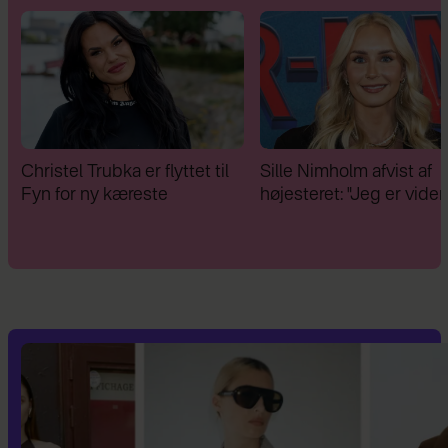
Sille Nimholm afvist af
Camilla Nederby har fu
højesteret: "Jeg er videre"
kærligheden med
"Bachelorette"-kendis