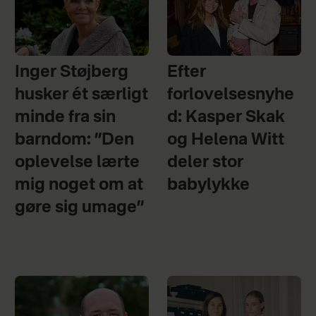
Inger Støjberg
Efter
husker ét særligt
forlovelsesnyhe
minde fra sin
d: Kasper Skak
barndom: ”Den
og Helena Witt
oplevelse lærte
deler stor
mig noget om at
babylykke
gøre sig umage”