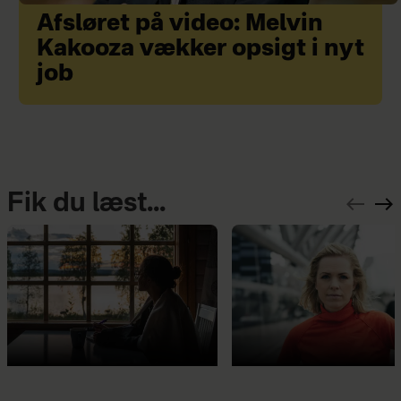
Afsløret på video: Melvin
Kakooza vækker opsigt i nyt
job
Fik du læst...