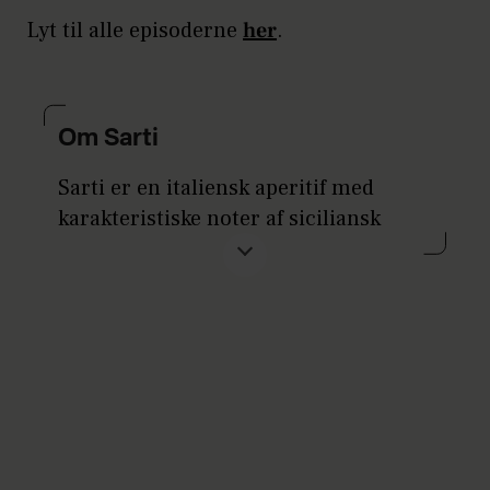
Lyt til alle episoderne
her
.
Om Sarti
Sarti er en italiensk aperitif med
karakteristiske noter af siciliansk
blodappelsin. Med sin frugtige og
bittersøde smagsprofil har brandet
fundet vej til både aperitivo-timen og
cocktailmenuer verden over. Sarti er
særligt kendt som hovedingrediens i
Sarti Spritz. I Danmark forhandles
brandet af Hans Just A/S.