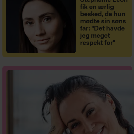
Stephanie Léon
fik en ærlig
besked, da hun
mødte sin søns
far: "Det havde
jeg meget
respekt for"