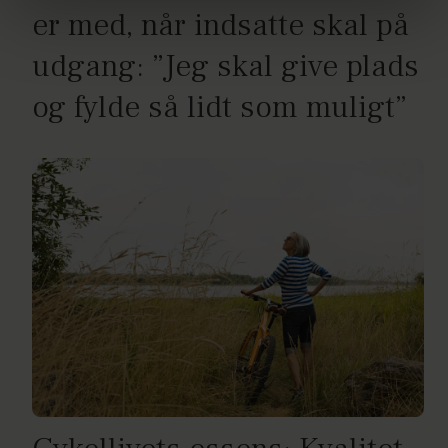
brug af cookies, samarbejdspartnere og behandling af
er med, når indsatte skal på
dine personoplysninger i forbindelse hermed i både
vores
privatlivspolitik
og
cookiepolitik
.
udgang: ”Jeg skal give plads
og fylde så lidt som muligt”