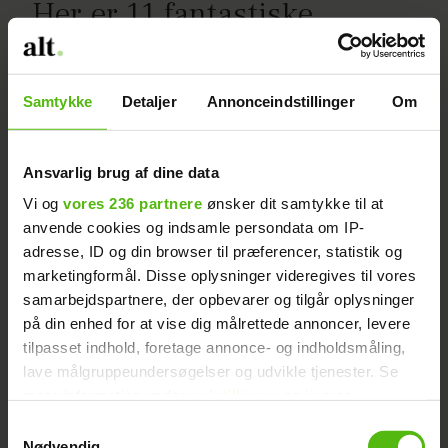
Her er 11 fantastiske
oplevelser for hele familien
Samtykke
Detaljer
Annonceindstillinger
Om
Ansvarlig brug af dine data
Vi og
vores 236 partnere
ønsker dit samtykke til at
anvende cookies og indsamle persondata om IP-
adresse, ID og din browser til præferencer, statistik og
marketingformål. Disse oplysninger videregives til vores
samarbejdspartnere, der opbevarer og tilgår oplysninger
på din enhed for at vise dig målrettede annoncer, levere
tilpasset indhold, foretage annonce- og indholdsmåling,
lave målgruppeundersøgelser og udvikle tjenester. Se
mere information under
indstillinger
og i vores
persondatapolitik. Du kan altid trække dit samtykke
Samtykkevalg
tilbage eller ændre indstillinger fra vores
Nødvendig