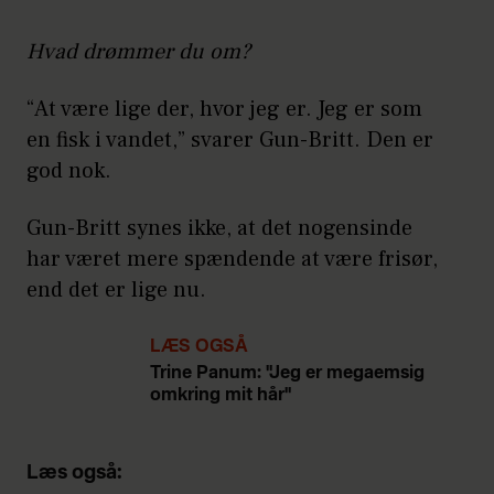
Lørdag den 28. oktober åbner vi
Hvad drømmer du om?
dørene til Operaen og byder
velkommen til årets store kvindefest.⁠
“At være lige der, hvor jeg er. Jeg er som
en fisk i vandet,” svarer Gun-Britt. Den er
Vi begynder dagen med at byde på en
god nok.
forfriskende velkomstdrink og en
lækker goodiebag fyldt med skønne
Gun-Britt synes ikke, at det nogensinde
produkter. Derudover kan du glæde
har været mere spændende at være frisør,
dig til en dag med spændende talks,
end det er lige nu.
konkurrencer, det store
Guldknapmodeshow med kendte
LÆS OGSÅ
kvinder
(bl.a. Gun-Britt!)
på
Trine Panum: "Jeg er megaemsig
catwalken, prisoverrækkelser og gode
omkring mit hår"
musikalske optrædener.⁠
Læs mere - og få fingrene i din billet
Læs også: