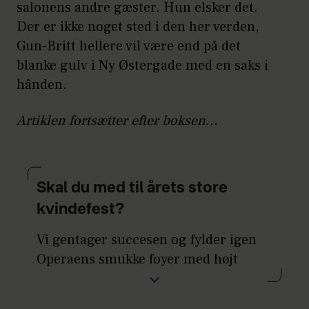
salonens andre gæster. Hun elsker det.
Der er ikke noget sted i den her verden,
Gun-Britt hellere vil være end på det
blanke gulv i Ny Østergade med en saks i
hånden.
Artiklen fortsætter efter boksen...
Skal du med til årets store
kvindefest?
Vi gentager succesen og fylder igen
Operaens smukke foyer med højt
humør til dette års ALT for damernes
Guldknap - og
DU er inviteret!