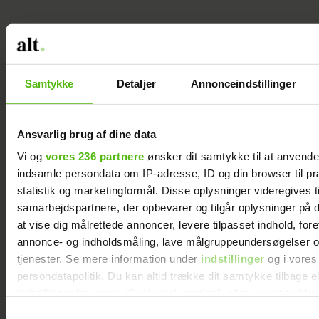
Samtykke
Detaljer
Annonceindstillinger
Men når Gun-Britt træder ud ad salonen,
ud i resten af livet, kan hun godt vakle.
Ansvarlig brug af dine data
Hun kan godt have lidt svært ved at gå til
Vi og
vores 236 partnere
ønsker dit samtykke til at anvend
fest, for hvad skal hun sige, hvad skal hun
indsamle persondata om IP-adresse, ID og din browser til pr
gøre af sig selv? Hun kommer til at sige ja,
statistik og marketingformål. Disse oplysninger videregives t
ligesom alle andre, men heldigvis er hun
samarbejdspartnere, der opbevarer og tilgår oplysninger på d
med årene blevet bedre til at sige nej.
at vise dig målrettede annoncer, levere tilpasset indhold, for
annonce- og indholdsmåling, lave målgruppeundersøgelser o
“Jeg behøver ikke at stille op til det hele.”
tjenester. Se mere information under
indstillinger
og i vores
persondatapolitik. Du kan altid trække dit samtykke tilbage e
indstillinger fra vores "Cookiedeklaration", eller ved at trykk
Hvorfor vil du gerne være fri?
trigger" ikonet.
Samtykkevalg