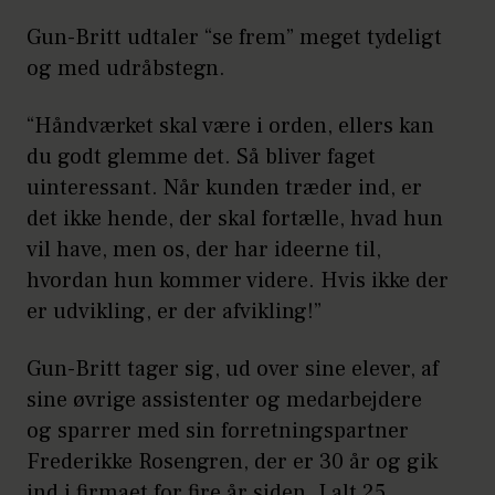
Gun-Britt udtaler “se frem” meget tydeligt
og med udråbstegn.
“Håndværket skal være i orden, ellers kan
du godt glemme det. Så bliver faget
uinteressant. Når kunden træder ind, er
det ikke hende, der skal fortælle, hvad hun
vil have, men os, der har ideerne til,
hvordan hun kommer videre. Hvis ikke der
er udvikling, er der afvikling!”
Gun-Britt tager sig, ud over sine elever, af
sine øvrige assistenter og medarbejdere
og sparrer med sin forretningspartner
Frederikke Rosengren, der er 30 år og gik
ind i firmaet for fire år siden. I alt 25