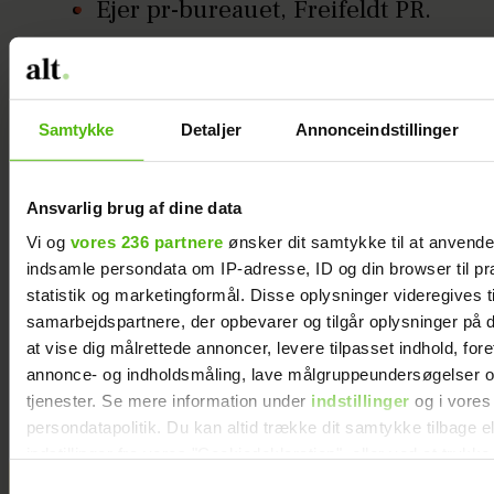
Ejer pr-bureauet, Freifeldt PR.
Kæreste med Frederik.
Mor til Emmanuelle på 7 år og
Samtykke
Detaljer
Annonceindstillinger
Noah på 15 år.
Ansvarlig brug af dine data
MODE
MAKEUP
HÅR
Vi og
vores 236 partnere
ønsker dit samtykke til at anvend
indsamle persondata om IP-adresse, ID og din browser til pr
statistik og marketingformål. Disse oplysninger videregives t
samarbejdspartnere, der opbevarer og tilgår oplysninger på d
at vise dig målrettede annoncer, levere tilpasset indhold, for
annonce- og indholdsmåling, lave målgruppeundersøgelser o
tjenester. Se mere information under
indstillinger
og i vores
persondatapolitik. Du kan altid trække dit samtykke tilbage e
indstillinger fra vores "Cookiedeklaration", eller ved at trykk
trigger" ikonet.
Nomineret til årets Guldknap: ”Vi
Samtykkevalg