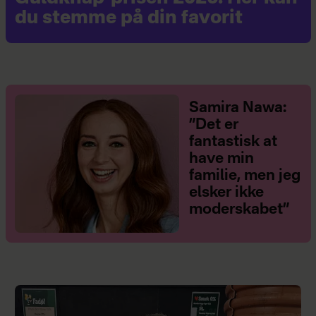
du stemme på din favorit
Samira Nawa:
”Det er
fantastisk at
have min
familie, men jeg
elsker ikke
moderskabet”