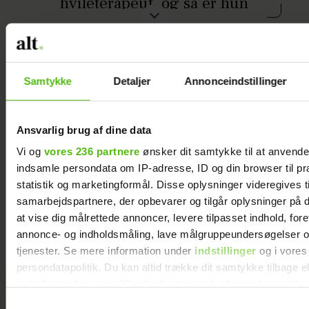
hvileterapeut, og så er hun
være fuldstændig hel. Det er så smuk
aktuel med bogen ”Hvile –
en energi, og jeg kigger ofte på
find hvile i dig selv gennem
præcis det billede, fordi det
fredfyldt nærvær”.
repræsenterer rigtig meget i min
Samtykke
Detaljer
Annonceindstillinger
egen historie og min væren i dag.
Hun er 45 år, kæreste med
MAKEUP
HÅR
HUDPLEJE
Michael og mor til to piger på
Ansvarlig brug af dine data
8 og 11 år.
Vi og
vores 236 partnere
ønsker dit samtykke til at anvend
indsamle persondata om IP-adresse, ID og din browser til pr
statistik og marketingformål. Disse oplysninger videregives t
samarbejdspartnere, der opbevarer og tilgår oplysninger på d
at vise dig målrettede annoncer, levere tilpasset indhold, for
annonce- og indholdsmåling, lave målgruppeundersøgelser o
tjenester. Se mere information under
indstillinger
og i vores
persondatapolitik. Du kan altid trække dit samtykke tilbage e
Nomineret til årets Guldknap: ”Vi
indstillinger fra vores "Cookiedeklaration", eller ved at trykk
følger med tiden, men uden at lade os
trigger" ikonet.
Samtykkevalg