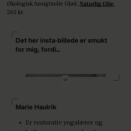
Økologisk Ansigtsolie Glød,
Naturlig Olie
,
265 kr.
Det her insta-billede er smukt
for mig, fordi…
Billedet bekræfter mig i, hvor
nærende og styrkende, hvilen er for
Marie Haulrik
mig, og hvor vigtigt det er at have
Er restorativ yogalærer og
sådanne livspraksisser, der
vedholdende vækker følelsen af at