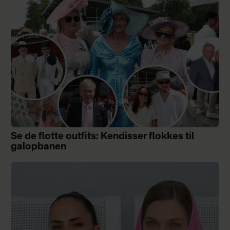
Se de flotte outfits: Kendisser flokkes til
galopbanen