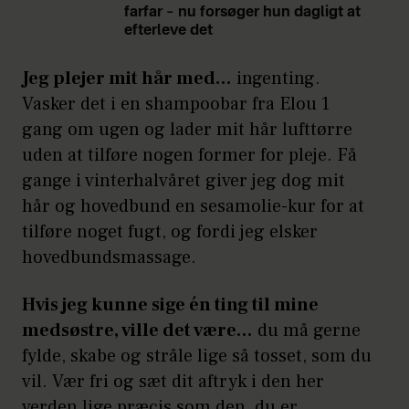
farfar – nu forsøger hun dagligt at
efterleve det
Jeg plejer mit hår med…
ingenting.
Vasker det i en shampoobar fra Elou 1
gang om ugen og lader mit hår lufttørre
uden at tilføre nogen former for pleje. Få
gange i vinterhalvåret giver jeg dog mit
hår og hovedbund en sesamolie-kur for at
tilføre noget fugt, og fordi jeg elsker
hovedbundsmassage.
Hvis jeg kunne sige én ting til mine
medsøstre, ville det være…
du må gerne
fylde, skabe og stråle lige så tosset, som du
vil. Vær fri og sæt dit aftryk i den her
verden lige præcis som den, du er.