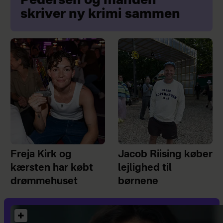
Pedersen og manden
skriver ny krimi sammen
Freja Kirk og
Jacob Riising køber
kærsten har købt
lejlighed til
drømmehuset
børnene