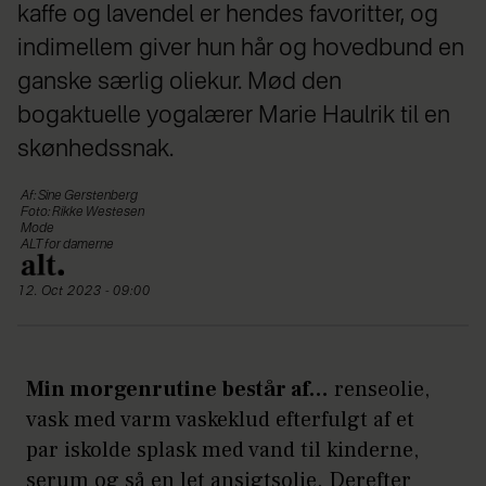
kaffe og lavendel er hendes favoritter, og
indimellem giver hun hår og hovedbund en
ganske særlig oliekur. Mød den
bogaktuelle yogalærer Marie Haulrik til en
skønhedssnak.
Af: Sine Gerstenberg
Foto: Rikke Westesen
Mode
ALT for damerne
12. Oct 2023 - 09:00
Min morgenrutine består af…
renseolie,
vask med varm vaskeklud efterfulgt af et
par iskolde splask med vand til kinderne,
serum og så en let ansigtsolie. Derefter