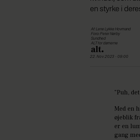
en styrke i dere
Af: Lene Lykke Hovmand
Foto: Peter Nørby
Sundhed
ALT for damerne
22. Nov 2023 - 09:00
"Puh, det
Med en hu
øjeblik f
er en lu
gang med 