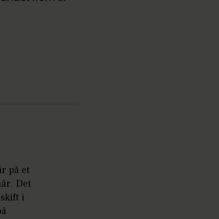
r på et
hår. Det
kift i
på