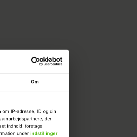
Om
a om IP-adresse, ID og din
s samarbejdspartnere, der
set indhold, foretage
ormation under
indstillinger