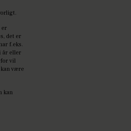
orligt.
 er
s, det er
har f.eks.
 år eller
for vil
 kan være
n kan