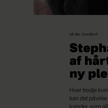
alt.dk
Sundhed
Stepha
af hår
ny ple
Hver tredje kvin
kan det påvirk
kvinder, som al