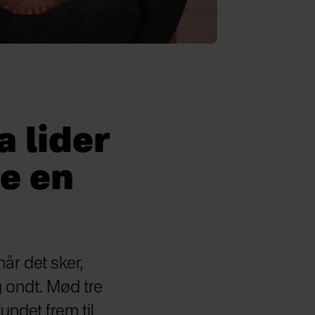
a lider
e en
når det sker,
 ondt. Mød tre
undet frem til