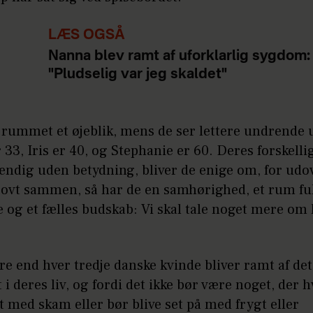
LÆS OGSÅ
Nanna blev ramt af uforklarlig sygdom:
"Pludselig var jeg skaldet"
 i rummet et øjeblik, mens de ser lettere undrende 
33, Iris er 40, og Stephanie er 60. Deres forskelli
ændig uden betydning, bliver de enige om, for udov
sjovt sammen, så har de en samhørighed, et rum ful
e og et fælles budskab: Vi skal tale noget mere om
e end hver tredje danske kvinde bliver ramt af det
 i deres liv, og fordi det ikke bør være noget, der 
 med skam eller bør blive set på med frygt eller