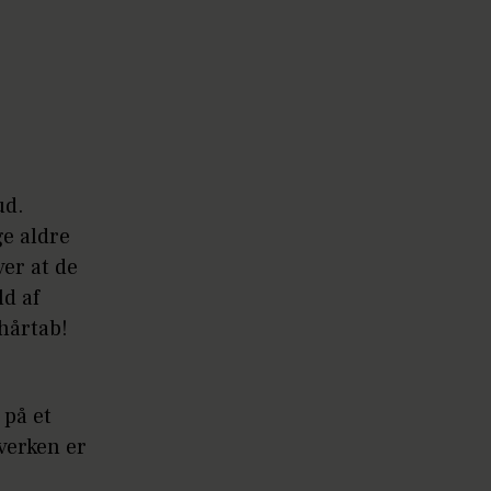
ud.
ge aldre
er at de
d af
 hårtab!
 på et
hverken er