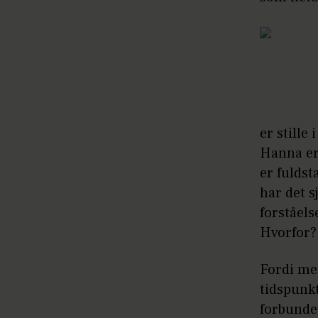
er stille
Hanna er 
er fuldst
har det 
forståels
Hvorfor?
Fordi mer
tidspunkt
forbundet