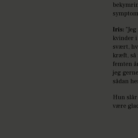
bekymring
symptom 
Iris:
"Jeg 
kvinder i
svært, hv
kræft, så
femten år
jeg gern
sådan he
Hun slår
være glad