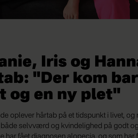
nie, Iris og Hann
tab: "Der kom bar
t og en ny plet"
de oplever hårtab på et tidspunkt i livet, og 
e både selvværd og kvindelighed på godt og
le har fået diagnosen alopecia, og som har f