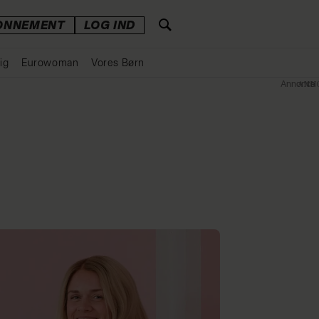
ONNEMENT
LOG IND
ig
Eurowoman
Vores Børn
Annonce