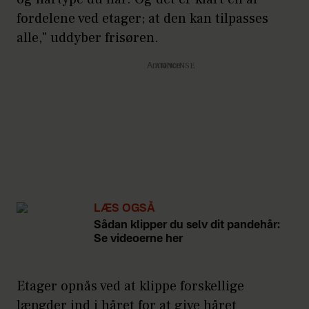
inden du sætter dig i stolen.” inden
fordelene ved etager; at den kan tilpasses
du sætter dig i stolen.”
alle," uddyber frisøren.
Annonce
LÆS OGSÅ
Sådan klipper du selv dit pandehår:
Se videoerne her
Etager opnås ved at klippe forskellige
længder ind i håret for at give håret