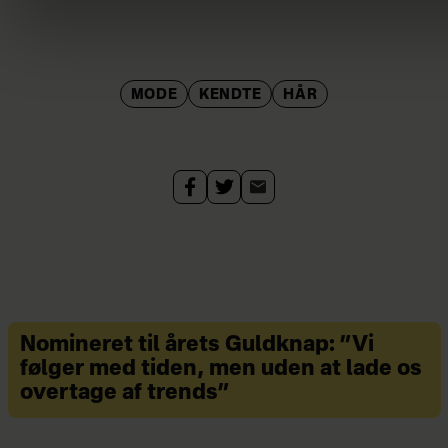
MODE
KENDTE
HÅR
Nomineret til årets Guldknap: ”Vi
følger med tiden, men uden at lade os
overtage af trends”