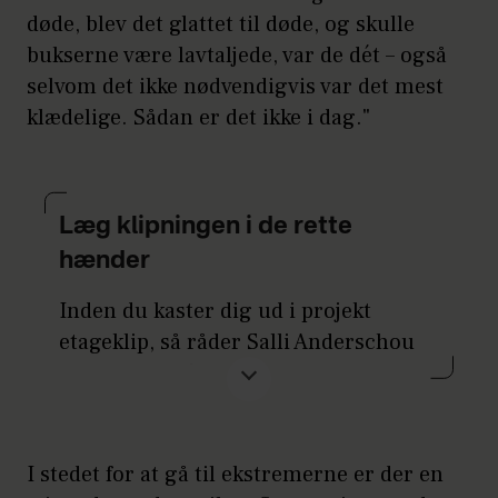
døde, blev det glattet til døde, og skulle
bukserne være lavtaljede, var de dét – også
selvom det ikke nødvendigvis var det mest
klædelige. Sådan er det ikke i dag."
Læg klipningen i de rette
hænder
Inden du kaster dig ud i projekt
etageklip, så råder Salli Anderschou
dig til, at du finder en dygtig, råder
Salli Anderschou dig til, at du finder
en dygtig, professionel frisør. For
selvom etager klæder de professionel
I stedet for at gå til ekstremerne er der en