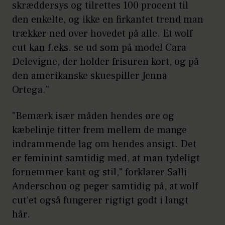
skræddersys og tilrettes 100 procent til
Det er med til at definere de mange,
den enkelte, og ikke en firkantet trend man
fine etager i frisuren.
trækker ned over hovedet på alle. Et wolf
cut kan f.eks. se ud som på model Cara
Delevigne, der holder frisuren kort, og på
den amerikanske skuespiller Jenna
Ortega."
"Bemærk især måden hendes øre og
kæbelinje titter frem mellem de mange
indrammende lag om hendes ansigt. Det
er feminint samtidig med, at man tydeligt
fornemmer kant og stil," forklarer Salli
Anderschou og peger samtidig på, at wolf
cut’et også fungerer rigtigt godt i langt
hår.