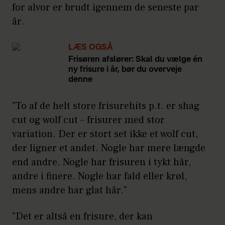
påføres i tørt hår dér, hvor du ønsker
for alvor er brudt igennem de seneste par
effekten. Nemmere bliver det faktisk
år.
ikke.
LÆS OGSÅ
Hvis du har lag, du ønsker at
Frisøren afslører: Skal du vælge én
fremhæve, f.eks. i et wolf cut, er
ny frisure i år, bør du overveje
stylingcremer det bedste at bruge.
denne
Afhængigt af hvad dit hår kan trække,
"To af de helt store frisurehits p.t. er shag
uden at det føles tungt og fedtet, er
cut og wolf cut – frisurer med stor
der mange gode bud. I den mere lette
variation. Der er stort set ikke et wolf cut,
ende er der f.eks.
Kevin Murphys
der ligner et andet. Nogle har mere længde
Easy.Rider
, mens der i den lidt
end andre. Nogle har frisuren i tykt hår,
tungere ende findes
Bumble and
andre i finere. Nogle har fald eller krøl,
Bumbles Brilliantine
.
mens andre har glat hår."
Begge cremer påføres i hånden og
"Det er altså en frisure, der kan
bearbejdes og snos ind i spidserne.