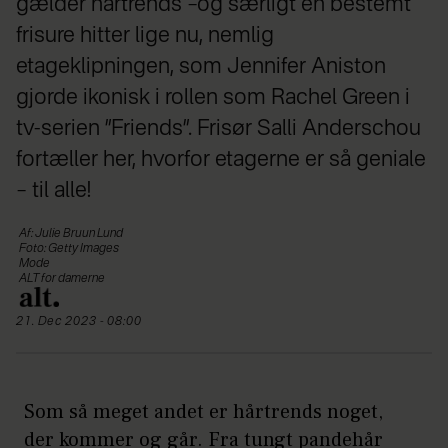
gælder hårtrends –og særligt én bestemt
frisure hitter lige nu, nemlig
etageklipningen, som Jennifer Aniston
gjorde ikonisk i rollen som Rachel Green i
tv-serien ”Friends”. Frisør Salli Anderschou
fortæller her, hvorfor etagerne er så geniale
– til alle!
Af: Julie Bruun Lund
Foto: Getty Images
Mode
ALT for damerne
21. Dec 2023 - 08:00
Som så meget andet er hårtrends noget,
der kommer og går. Fra tungt pandehår