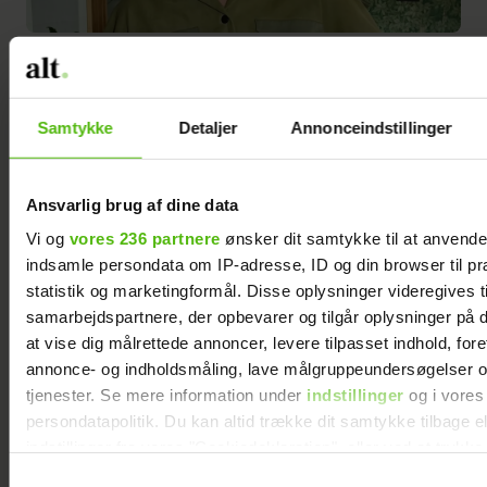
Arizona Muse
Samtykke
Detaljer
Annonceindstillinger
Frisøren har svært ved at pege på
deciderede ulemper ved sæsonens
Ansvarlig brug af dine data
hårtrend, men der er alligevel et par ting,
Vi og
vores 236 partnere
ønsker dit samtykke til at anvend
du bør være opmærksom på.
indsamle persondata om IP-adresse, ID og din browser til pr
statistik og marketingformål. Disse oplysninger videregives t
"Find en frisør, der kan lære dit hår godt at
samarbejdspartnere, der opbevarer og tilgår oplysninger på d
kende, og som kan guide dig til, hvordan
at vise dig målrettede annoncer, levere tilpasset indhold, for
du styler dit hår, og hvilke produkter du
annonce- og indholdsmåling, lave målgruppeundersøgelser o
med fordel kan vælge. Det kan godt kræve
tjenester. Se mere information under
indstillinger
og i vores
en smule tålmodighed og vedholdenhed at
persondatapolitik. Du kan altid trække dit samtykke tilbage e
indstillinger fra vores "Cookiedeklaration", eller ved at trykk
lære at style et hår med etager, hvis man
trigger" ikonet.
har været vant til at køre håret gennem et
Samtykkevalg