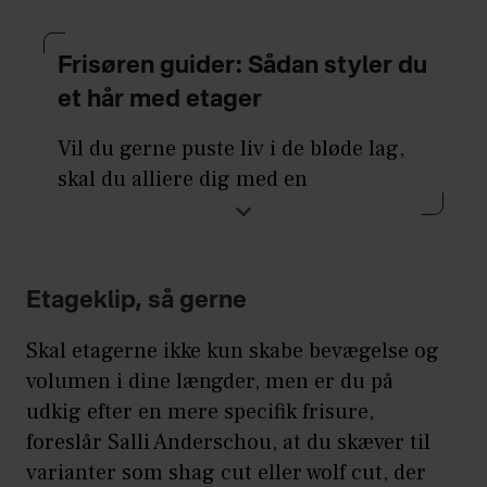
Frisøren guider: Sådan styler du
et hår med etager
Vil du gerne puste liv i de bløde lag,
skal du alliere dig med en
teksturspray. Salli Anderschous to
favoritter er
Oribes Dry Texturizing
Spray
og
Bumble and Bumbles
Etageklip, så gerne
Dryspun Texture Spray
. Mens
førstnævnte har mere hold og en
Skal etagerne ikke kun skabe bevægelse og
dejlig, men mere parfumeret duft, er
volumen i dine længder, men er du på
tekstursprayen fra Bumble and Bumle
udkig efter en mere specifik frisure,
et lettere og mere friskt bud. Begge
foreslår Salli Anderschou, at du skæver til
sprays er superlette at bruge. De
varianter som shag cut eller wolf cut, der