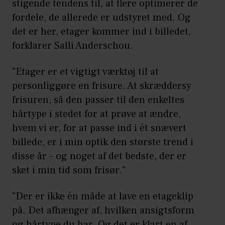
frisør. For selvom etager klæder de
stigende tendens til, at flere optimerer de
fleste, er det vigtigt, at frisøren kan sit
fordele, de allerede er udstyret med. Og
kram, fleste, er det vigtigt, at frisøren
det er her, etager kommer ind i billedet,
kan sit kram, siger hun:
forklarer Salli Anderschou.
”Frisøren skal være i stand til at forstå
"Etager er et vigtigt værktøj til at
siger hun: ”Frisøren skal være i stand
personliggøre en frisure. At skræddersy
til at forstå den stil, du er ude efter,
frisuren, så den passer til den enkeltes
men også mestre de den stil, du er
hårtype i stedet for at prøve at ændre,
ude efter, men også mestre de
hvem vi er, for at passe ind i ét snævert
teknikker, som den enkelte etageklip
billede, er i min optik den største trend i
kræver. teknikker, som den enkelte
disse år – og noget af det bedste, der er
etageklip kræver. Her er Instagram
sket i min tid som frisør."
din ven – se frisørens Her er
Instagram din ven – se frisørens
"Der er ikke én måde at lave en etageklip
arbejde, og fornem smag og stil,
på. Det afhænger af, hvilken ansigtsform
arbejde, og fornem smag og stil,
og hårtype du har. Og det er klart en af