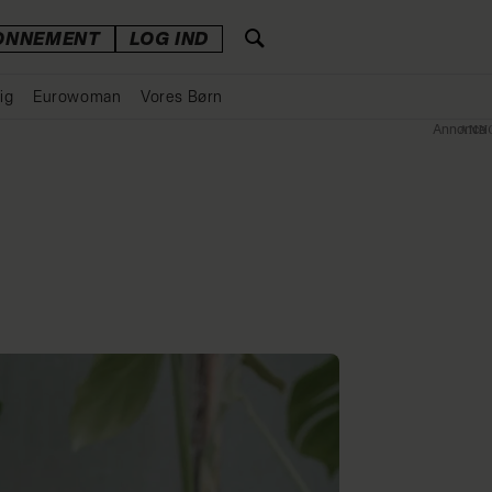
ONNEMENT
LOG IND
ig
Eurowoman
Vores Børn
Annonce