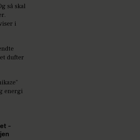
Og så skal
er.
iser i
ændte
et dufter
ikaze”
og energi
et –
jen