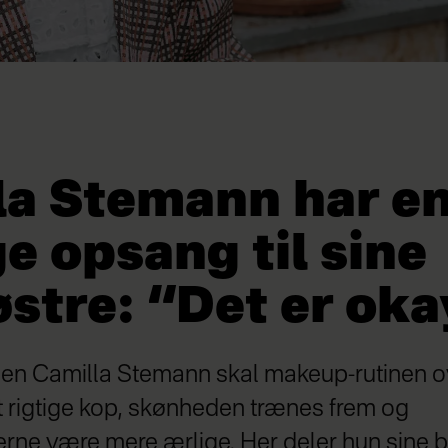
la Stemann har e
e opsang til sine
stre: “Det er ok
en Camilla Stemann skal makeup-rutinen ov
t rigtige kop, skønheden trænes frem og
rne være mere ærlige. Her deler hun sine 