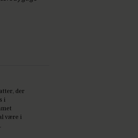
tter, der
s i
ummet
l være i
.