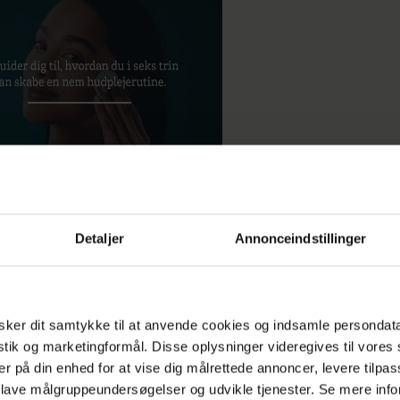
Detaljer
Annonceindstillinger
ker dit samtykke til at anvende cookies og indsamle persondat
istik og marketingformål. Disse oplysninger videregives til vore
 min hud betyder for mig…
afrensning og creme 
er på din enhed for at vise dig målrettede annoncer, levere tilpas
t er noget af det, jeg har været allermest trofast m
 lave målgruppeundersøgelser og udvikle tjenester. Se mere inf