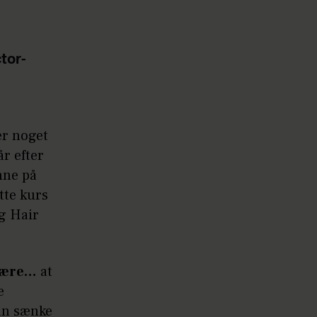
tor-
er noget
år efter
nne på
tte kurs
g Hair
 være…
at
e
an sænke