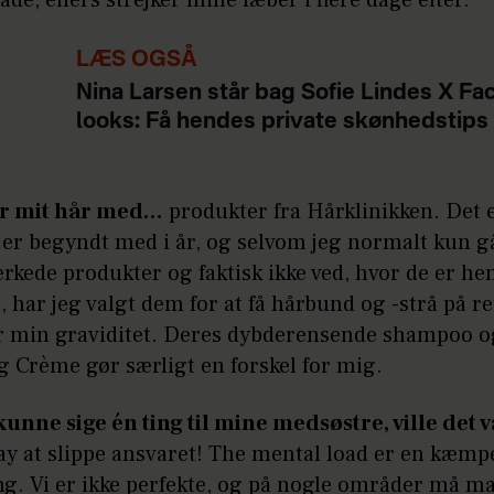
e, ellers strejker mine læber i flere dage efter.
LÆS OGSÅ
Nina Larsen står bag Sofie Lindes X Fac
looks: Få hendes private skønhedstips
er mit hår med…
produkter fra Hårklinikken. Det 
t er begyndt med i år, og selvom jeg normalt kun g
kede produkter og faktisk ikke ved, hvor de er he
, har jeg valgt dem for at få hårbund og -strå på re
er min graviditet. Deres dybderensende shampoo o
g Crème gør særligt en forskel for mig.
 kunne sige én ting til mine medsøstre, ville det
ay at slippe ansvaret! The mental load er en kæmp
ng. Vi er ikke perfekte, og på nogle områder må m