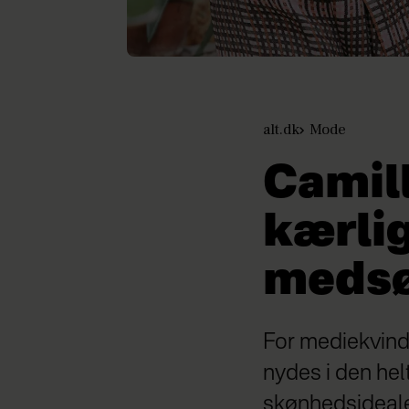
alt.dk
Mode
Camil
kærlig
medsø
For mediekvind
nydes i den hel
skønhedsideale