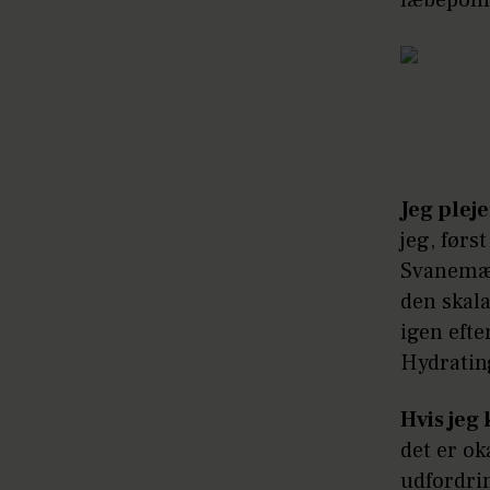
læbepomad
Jeg plej
jeg, førs
Svanemær
den skala
igen eft
Hydratin
Hvis jeg
det er ok
udfordri