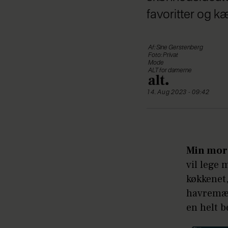
favoritter og k
Af: Sine Gerstenberg
Foto: Privat
Mode
ALT for damerne
14. Aug 2023 - 09:42
Min mor
vil lege 
køkkenet
havremæl
en helt 