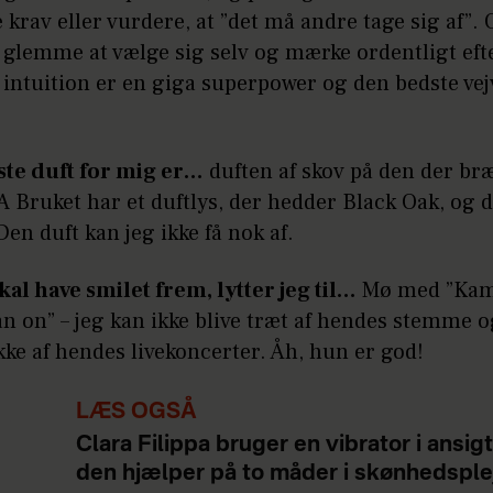
 krav eller vurdere, at ”det må andre tage sig af”. 
 glemme at vælge sig selv og mærke ordentligt eft
intuition er en giga superpower og den bedste vejv
te duft for mig er…
duften af skov på den der br
 Bruket har et duftlys, der hedder Black Oak, og d
en duft kan jeg ikke få nok af.
kal have smilet frem, lytter jeg til…
Mø med ”Kam
an on” – jeg kan ikke blive træt af hendes stemme 
ikke af hendes livekoncerter. Åh, hun er god!
LÆS OGSÅ
Clara Filippa bruger en vibrator i ansigt
den hjælper på to måder i skønhedsple