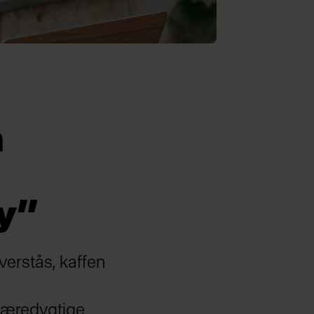
n
ay”
erstås, kaffen
bæredygtige