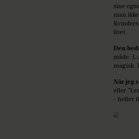
sine egne
man ikke
Kvinders 
livet.
Den beds
måde. L:A
magisk. D
Når jeg s
eller ”Le
– heller 