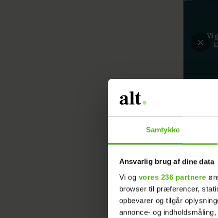
Samtykke
Ansvarlig brug af dine data
Vi og
vores 236 partnere
øns
browser til præferencer, stat
At pleje
opbevarer og tilgår oplysning
aften. De
annonce- og indholdsmåling,