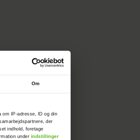
Om
a om IP-adresse, ID og din
s samarbejdspartnere, der
hver
set indhold, foretage
od, lige
ormation under
indstillinger