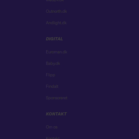
Med24.dk
Outnorth.dk
Andlight.dk
DIGITAL
Euroman.dk
Baby.dk
Flipp
Findalt
Sponsoreret
KONTAKT
Om os
Kontakt