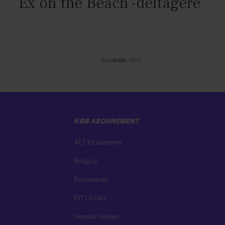
'Ex on the Beach'-deltagere
Annonce
KØB ABONNEMENT
ALT for damerne
BoligLiv
Eurowoman
FIT LIVING
Hendes Verden