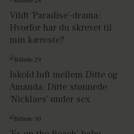
Vildt 'Paradise'-drama:
Hvorfor har du skrevet til
min kæreste?
Iskold luft mellem Ditte og
Amanda: Ditte stønnede
'Nicklaes' under sex
'Ex on the Beach'-babe