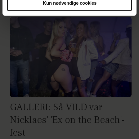
tv
Kun nødvendige cookies
Du kan til enhver tid trække dit samtykke tilbage via
linket i vores cookiepolitik. Du kan læse mere om vores
brug af cookies, samarbejdspartnere og behandling af
dine personoplysninger i forbindelse hermed i både
vores
privatlivspolitik
og
cookiepolitik
.
GALLERI: Så VILD var
Nicklaes' 'Ex on the Beach'-
fest