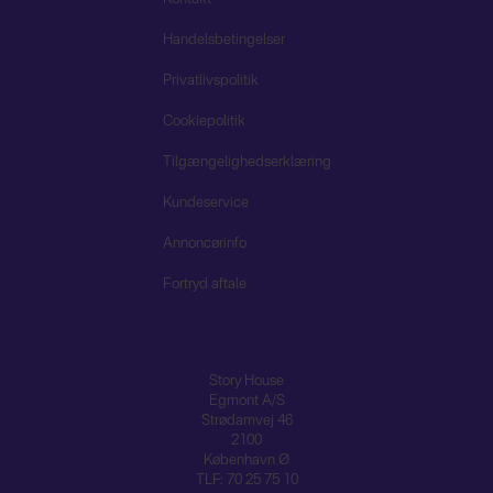
Handelsbetingelser
Privatlivspolitik
Cookiepolitik
Tilgængelighedserklæring
Kundeservice
Annoncørinfo
Fortryd aftale
Story House
Egmont A/S
Strødamvej 46
2100
København Ø
TLF: 70 25 75 10