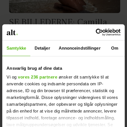
SE BILLEDERNE: Camilla
Thoby scorer ny fyr
Samtykke
Detaljer
Annonceindstillinger
Om
Annonce
Ansvarlig brug af dine data
Vi og
vores 236 partnere
ønsker dit samtykke til at
anvende cookies og indsamle persondata om IP-
adresse, ID og din browser til præferencer, statistik og
marketingformål. Disse oplysninger videregives til vores
samarbejdspartnere, der opbevarer og tilgår oplysninger
på din enhed for at vise dig målrettede annoncer, levere
tilpasset indhold, foretage annonce- og indholdsmåling,
lave målgruppeundersøgelser og udvikle tjenester. Se