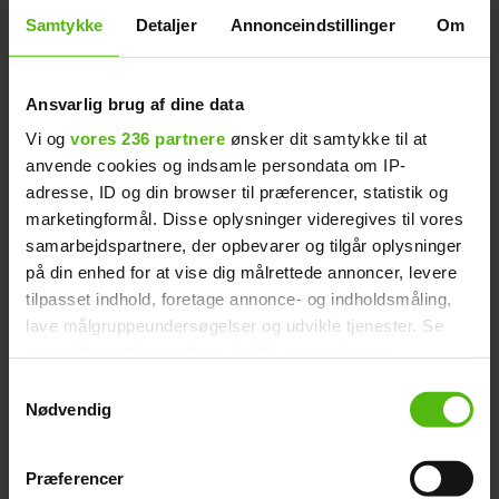
Samtykke
Detaljer
Annonceindstillinger
Om
hende første gang
Ansvarlig brug af dine data
Vi og
vores 236 partnere
ønsker dit samtykke til at
anvende cookies og indsamle persondata om IP-
adresse, ID og din browser til præferencer, statistik og
marketingformål. Disse oplysninger videregives til vores
Caroline åbner op efter
samarbejdspartnere, der opbevarer og tilgår oplysninger
brud: Jeg håber, jeg finder
på din enhed for at vise dig målrettede annoncer, levere
tilpasset indhold, foretage annonce- og indholdsmåling,
den eneste ene
lave målgruppeundersøgelser og udvikle tjenester. Se
mere information under
indstillinger
og i vores
persondatapolitik. Du kan altid trække dit samtykke
Samtykkevalg
tilbage eller ændre indstillinger fra vores
Nødvendig
"Cookiedeklaration", eller ved at trykke på "Privacy
Utilfreds Caroline: Mathias
trigger" ikonet.
Præferencer