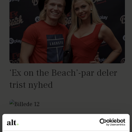
‘Ex on the Beach’-par deler
trist nyhed
Mathias: Det tænkte jeg om
Caroline, da jeg mødte