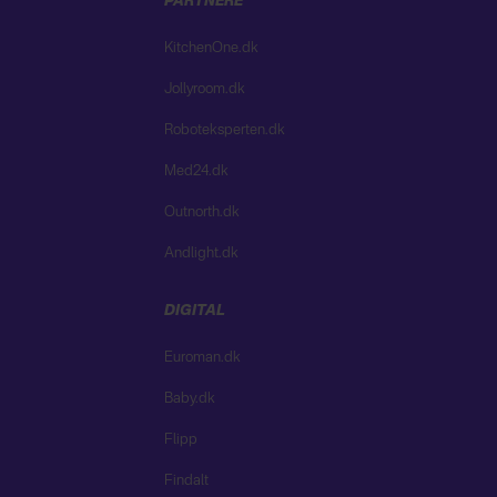
PARTNERE
KitchenOne.dk
Jollyroom.dk
Roboteksperten.dk
Med24.dk
Outnorth.dk
Andlight.dk
DIGITAL
Euroman.dk
Baby.dk
Flipp
Findalt