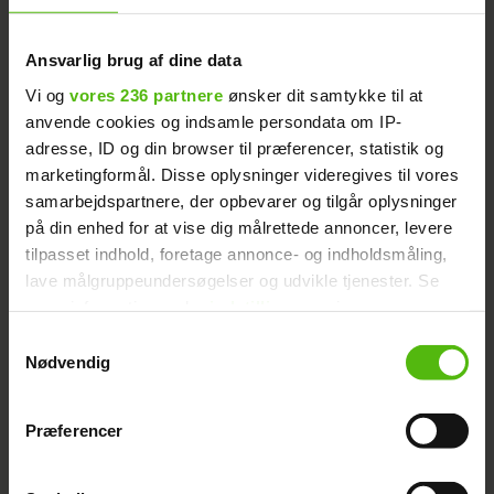
'Paradise'-Cecilie afslører
kønnet på sin baby
Ansvarlig brug af dine data
Vi og
vores 236 partnere
ønsker dit samtykke til at
anvende cookies og indsamle persondata om IP-
adresse, ID og din browser til præferencer, statistik og
marketingformål. Disse oplysninger videregives til vores
Cecilie Toth
samarbejdspartnere, der opbevarer og tilgår oplysninger
på din enhed for at vise dig målrettede annoncer, levere
tilpasset indhold, foretage annonce- og indholdsmåling,
lave målgruppeundersøgelser og udvikle tjenester. Se
mere information under
indstillinger
og i vores
Ude af 'Paradise': Ærgerligt,
persondatapolitik. Du kan altid trække dit samtykke
Samtykkevalg
man ikke ser det på tv
tilbage eller ændre indstillinger fra vores
Nødvendig
"Cookiedeklaration", eller ved at trykke på "Privacy
trigger" ikonet.
Præferencer
Dine valg anvendes på hele websitet.