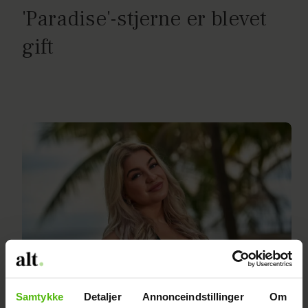
'Paradise'-stjerne er blevet
gift
Samtykke
Detaljer
Annonceindstillinger
Om