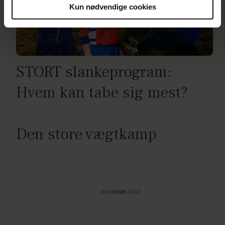
Kun nødvendige cookies
Du kan til enhver tid trække dit samtykke tilbage via
linket i vores cookiepolitik. Du kan læse mere om vores
brug af cookies, samarbejdspartnere og behandling af
dine personoplysninger i forbindelse hermed i både
vores
privatlivspolitik
og
cookiepolitik
.
STORT slankeprogram:
Hvem kan tabe sig mest?
Den store vægtkamp
Annonce