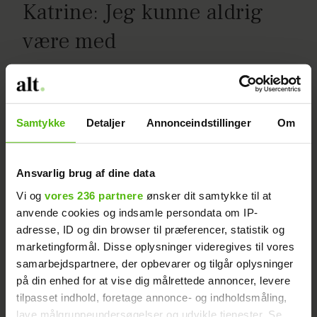
Katrine: Jeg kunne aldrig
være med
'Den store vægtkamp'-
Samtykke
Detaljer
Annonceindstillinger
Om
Jeanne: Svært at sige farvel
Ansvarlig brug af dine data
Vi og
vores 236 partnere
ønsker dit samtykke til at
anvende cookies og indsamle persondata om IP-
adresse, ID og din browser til præferencer, statistik og
marketingformål. Disse oplysninger videregives til vores
samarbejdspartnere, der opbevarer og tilgår oplysninger
på din enhed for at vise dig målrettede annoncer, levere
tilpasset indhold, foretage annonce- og indholdsmåling,
lave målgruppeundersøgelser og udvikle tjenester. Se