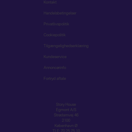
Kontakt
Handelsbetingelser
Privatlivspolitik
Cookiepolitik
Tilgængelighedserklæring
Kundeservice
Annoncørinfo
Fortryd aftale
Story House
Egmont A/S
Strødamvej 46
2100
København Ø
TLF: 70 25 75 10