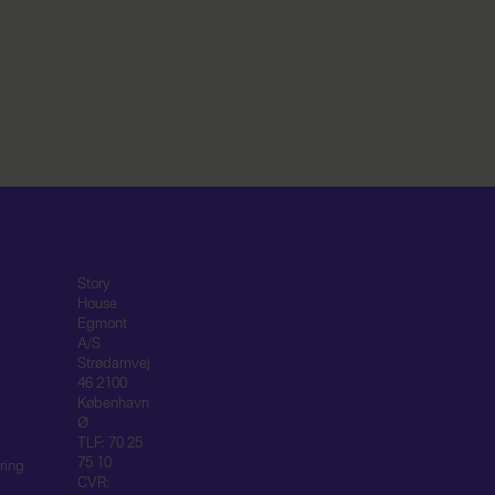
Story
House
Egmont
A/S
Strødamvej
46 2100
København
Ø
TLF: 70 25
75 10
ring
CVR: