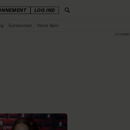
ONNEMENT
LOG IND
ig
Eurowoman
Vores Børn
Annonce