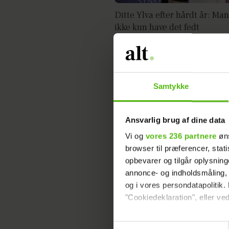
Ditte Ylva efter hårdt år: Ma
ikke kun have det fedt
Samtykke
Tidligere 'Vild med dans'-del
single igen
Ansvarlig brug af dine data
Vi og
vores 236 partnere
øns
browser til præferencer, stat
opbevarer og tilgår oplysning
annonce- og indholdsmåling,
og i vores persondatapolitik. 
"Cookiedeklaration", eller ved
Dine valg anvendes på hele w
Samtykkevalg