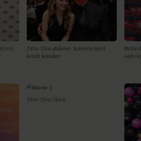
tyveri:
Ditte Ylva afslører: Kæreste med
Nyforel
"
kendt komiker
søde k
Ditte Ylva Olsen