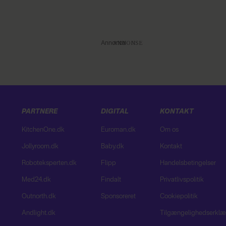
Annonce
PARTNERE
DIGITAL
KONTAKT
KitchenOne.dk
Euroman.dk
Om os
Jollyroom.dk
Baby.dk
Kontakt
Roboteksperten.dk
Flipp
Handelsbetingelser
Med24.dk
Findalt
Privatlivspolitik
Outnorth.dk
Sponsoreret
Cookiepolitik
Andlight.dk
Tilgængelighedserklæ