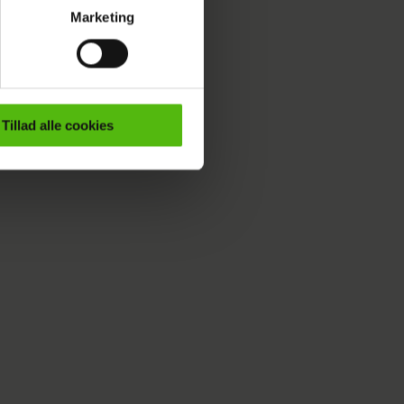
Marketing
ournalistisk indhold til dig.
emmeside. Vi indsamler data
er samt til brug for
ktioner i forbindelse med
Tillad alle cookies
e mere om vores brug af
 både