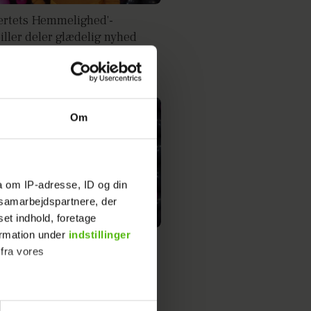
jertets Hemmelighed'-
iller deler glædelig nyhed
Om
a om IP-adresse, ID og din
s samarbejdspartnere, der
set indhold, foretage
ormation under
indstillinger
lva Olsen om sit livs traume:
 fra vores
ev en gave