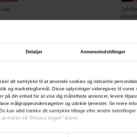
n kan
'Juleh
skuesp
Detaljer
Annonceindstillinger
tager
Ditte Ylva skriver erotisk novelle:
Fræk hemmelighed
ker dit samtykke til at anvende cookies og indsamle persondat
istik og marketingformål. Disse oplysninger videregives til vore
er på din enhed for at vise dig målrettede annoncer, levere tilpas
 lave målgruppeundersøgelser og udvikle tjenester. Se mere inf
Ditte Y
Du kan altid trække dit samtykke tilbage eller ændre indstillinger
Det bl
 at trykke på "Privacy trigger" ikonet.
ebsitet.