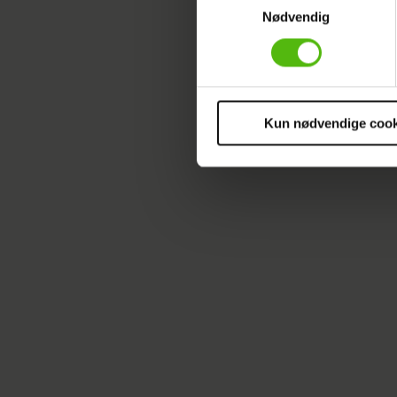
Nødvendig
Vi ønsker dit samtykke til at 
Vi anvender egne cookies og c
Ditte Ylva flytter sammen m
om IP, ID og din browser for a
kæresten
markedsføring, så vi kan opti
sociale medier.
Kun nødvendige cook
Du kan til enhver tid trække 
cookies, samarbejdspartnere 
vores
privatlivspolitik
og
co