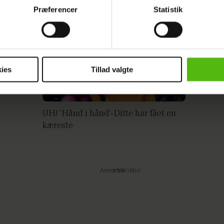
Præferencer
Statistik
indsamle og bruge data for at kunne levere og finansiere relevant j
ookies fra tredjeparter til at at optimere dit besøg på vores hj
ed
t sikre funktionalitet, generere statistik og huske dine præferenc
mere vores reklametiltag på sociale medier og til at vise dig fun
ies
Tillad valgte
dit samtykke tilbage via linket i vores cookiepolitik. Du kan læs
og behandling af dine personoplysninger i forbindelse hermed i
UH! 'Hånd i hånd'-Ditte har fået en
okiepolitik
.
kæreste
Annonce