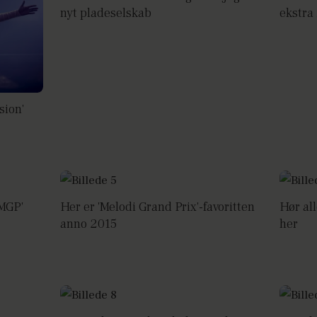
nyt pladeselskab
ekstra 
sion'
'MGP'
Her er 'Melodi Grand Prix'-favoritten
Hør al
anno 2015
her