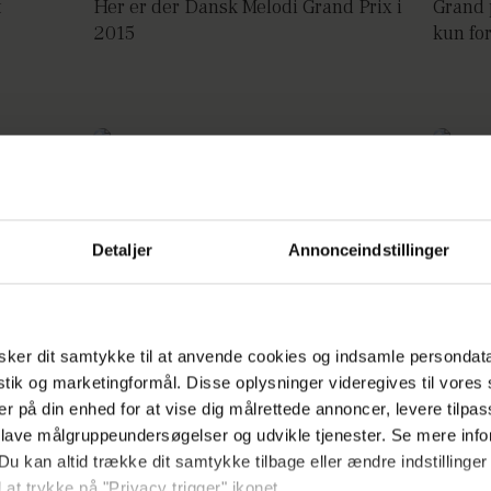
t
Her er der Dansk Melodi Grand Prix i
Grand p
2015
kun fo
fra
Den skæggede dame vinder
Basim 
Eurovision
Danma
Detaljer
Annonceindstillinger
ker dit samtykke til at anvende cookies og indsamle persondat
ovision
Nu bliver det vildere: Skægget dame
Basim f
istik og marketingformål. Disse oplysninger videregives til vore
indtager Eurovision
meget l
er på din enhed for at vise dig målrettede annoncer, levere tilpas
 lave målgruppeundersøgelser og udvikle tjenester. Se mere inf
Du kan altid trække dit samtykke tilbage eller ændre indstillinger
 at trykke på "Privacy trigger" ikonet.