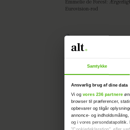
Emmelie de Forest: Ærgerlig
Eurovision-rod
Rekord-mange så Eurovision 
København
Samtykke
Ansvarlig brug af dine data
Vi og
vores 236 partnere
øns
Her er finale-landene til Eur
browser til præferencer, stat
opbevarer og tilgår oplysning
annonce- og indholdsmåling,
og i vores persondatapolitik. 
"Cookiedeklaration", eller ved