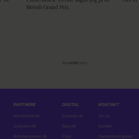
Melodi Grand Prix
Annonce
PARTNERE
DIGITAL
KONTAKT
KitchenOne.dk
Euroman.dk
Om os
Jollyroom.dk
Baby.dk
Kontakt
Roboteksperten.dk
Flipp
Handelsbetingelser