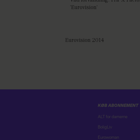
'Eurovision'
Eurovision 2014
KØB ABONNEMENT
ALT for damerne
BoligLiv
Eurowoman