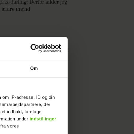
rix-darling: Derfor falder jeg
r ældre mænd
taler ud: Svært at møde piger i
rk
Om
a om IP-adresse, ID og din
ør finale-brag: Jeg føler mig
s samarbejdspartnere, der
ille
set indhold, foretage
ormation under
indstillinger
 fra vores