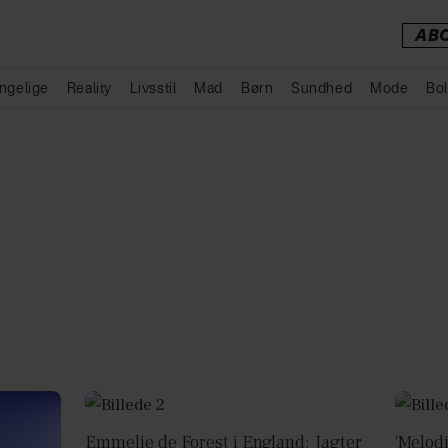
AB
ngelige
Reality
Livsstil
Mad
Børn
Sundhed
Mode
Bol
Annonce
Emmelie de Forest i England: Jagter
'Melodi