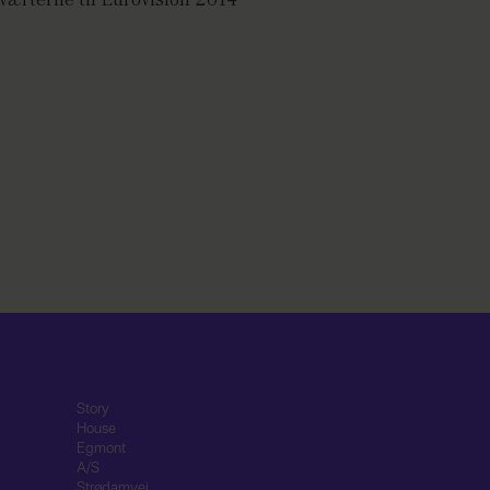
Story
House
Egmont
A/S
Strødamvej