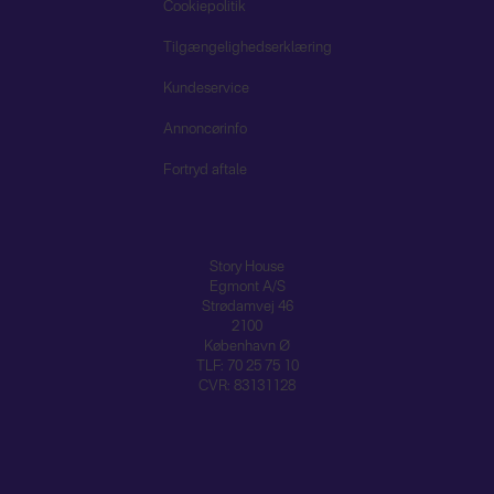
Cookiepolitik
Tilgængelighedserklæring
Kundeservice
Annoncørinfo
Fortryd aftale
Story House
Egmont A/S
Strødamvej 46
2100
København Ø
TLF: 70 25 75 10
CVR: 83131128