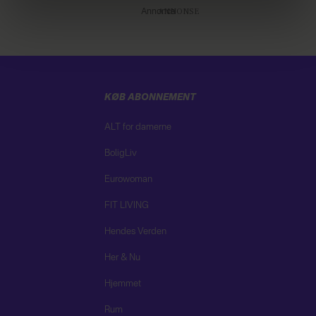
brug af cookies, samarbejdspartnere og behandling af
Annonce
dine personoplysninger i forbindelse hermed i både
vores
privatlivspolitik
og
cookiepolitik
.
KØB ABONNEMENT
ALT for damerne
BoligLiv
Eurowoman
FIT LIVING
Hendes Verden
Her & Nu
Hjemmet
Rum