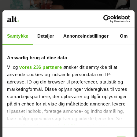
'Ex on the beach'-par
udgiver sang
Samtykke
Detaljer
Annonceindstillinger
Om
Ansvarlig brug af dine data
Hugo Collette
Vi og
vores 236 partnere
ønsker dit samtykke til at
anvende cookies og indsamle persondata om IP-
adresse, ID og din browser til præferencer, statistik og
marketingformål. Disse oplysninger videregives til vores
samarbejdspartnere, der opbevarer og tilgår oplysninger
på din enhed for at vise dig målrettede annoncer, levere
tilpasset indhold, foretage annonce- og indholdsmåling,
lave målgruppeundersøgelser og udvikle tjenester. Se
mere information under
indstillinger
og i vores
persondatapolitik. Du kan altid trække dit samtykke
Samtykkevalg