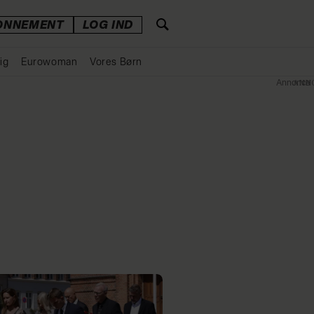
ONNEMENT
LOG IND
ig
Eurowoman
Vores Børn
Annonce