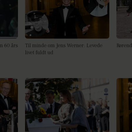
in 60 års
Til minde om Jens Werner: Levede
Rørend
livet fuldt ud