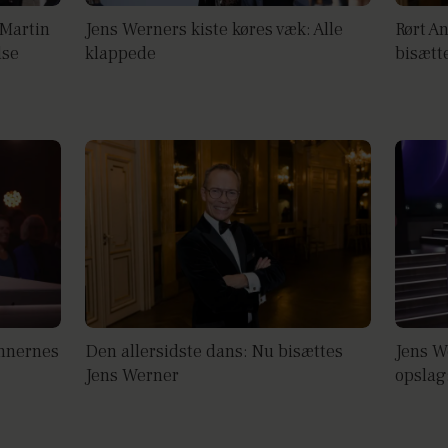
'-Martin
Jens Werners kiste køres væk: Alle
Rørt A
lse
klappede
bisætte
ennernes
Den allersidste dans: Nu bisættes
Jens W
Jens Werner
opslag: