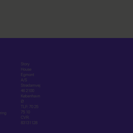
Story
House
Egmont
A/S
Strødamvej
46 2100
København
Ø
TLF: 70 25
75 10
ring
CVR:
83131128