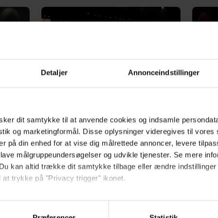
Detaljer
Annonceindstillinger
kal Jens
Jens Werner talte ud om kræftforløb:
Det så 
ker dit samtykke til at anvende cookies og indsamle persondat
Det gav mig lyst til at leve
rørend
istik og marketingformål. Disse oplysninger videregives til vore
er på din enhed for at vise dig målrettede annoncer, levere tilpas
 lave målgruppeundersøgelser og udvikle tjenester. Se mere inf
Du kan altid trække dit samtykke tilbage eller ændre indstillinger
 at trykke på "Privacy trigger" ikonet.
ebsitet.
Præferencer
Statistik