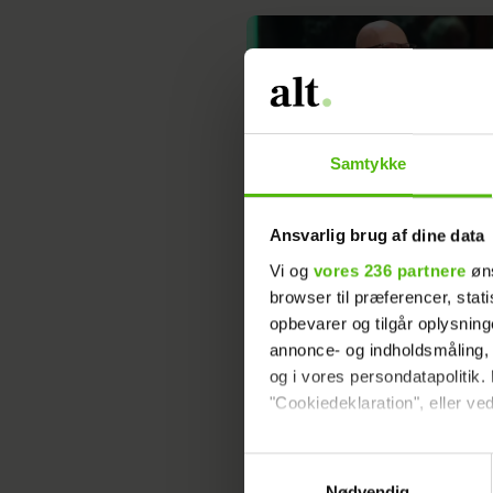
Samtykke
Ansvarlig brug af dine data
Nu melder familien ud: Her s
Vi og
vores 236 partnere
øns
Werner bisættes
browser til præferencer, stat
opbevarer og tilgår oplysning
annonce- og indholdsmåling,
og i vores persondatapolitik. 
"Cookiedeklaration", eller ved
Dine valg anvendes på hele w
Samtykkevalg
Nødvendig