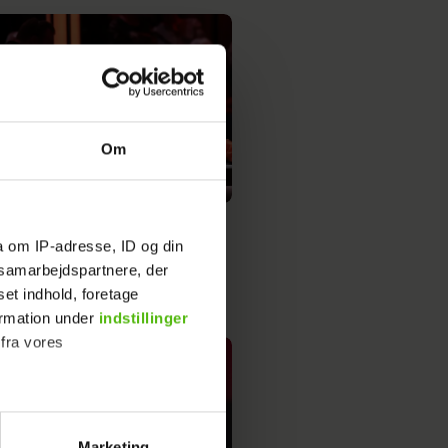
Om
du ikke på tv! Jens Werner fik
a om IP-adresse, ID og din
e gave
s samarbejdspartnere, der
set indhold, foretage
ormation under
indstillinger
 fra vores
Marketing