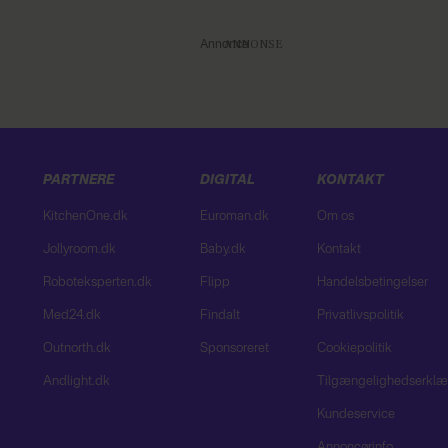
Annonce
PARTNERE
DIGITAL
KONTAKT
KitchenOne.dk
Euroman.dk
Om os
Jollyroom.dk
Baby.dk
Kontakt
Roboteksperten.dk
Flipp
Handelsbetingelser
Med24.dk
Findalt
Privatlivspolitik
Outnorth.dk
Sponsoreret
Cookiepolitik
Andlight.dk
Tilgængelighedserklæ
Kundeservice
Annoncørinfo