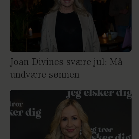
Joan Divines svære jul: Må
undvære sønnen