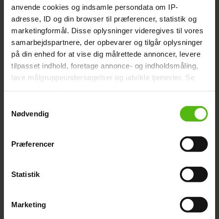
anvende cookies og indsamle persondata om IP-
adresse, ID og din browser til præferencer, statistik og
marketingformål. Disse oplysninger videregives til vores
samarbejdspartnere, der opbevarer og tilgår oplysninger
på din enhed for at vise dig målrettede annoncer, levere
tilpasset indhold, foretage annonce- og indholdsmåling,
Første nat uden sønnen: I
lave målgruppeundersøgelser og udvikle tjenester. Se
aften skal den have gas
mere information under
indstillinger
og i vores
persondatapolitik. Du kan altid trække dit samtykke
Samtykkevalg
tilbage eller ændre indstillinger fra vores
Nødvendig
"Cookiedeklaration", eller ved at trykke på "Privacy
trigger" ikonet.
Præferencer
Dine valg anvendes på hele websitet.
Statistik
Vi ønsker dit samtykke til at indsamle og bruge data for
at kunne levere og finansiere relevant journalistisk
Marketing
indhold til dig.
Vi anvender egne cookies og cookies fra tredjeparter til