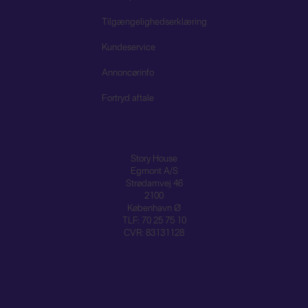
Tilgængelighedserklæring
Kundeservice
Annoncørinfo
Fortryd aftale
Story House
Egmont A/S
Strødamvej 46
2100
København Ø
TLF: 70 25 75 10
CVR: 83131128