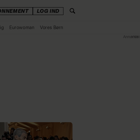
ONNEMENT
LOG IND
ig
Eurowoman
Vores Børn
Annonce