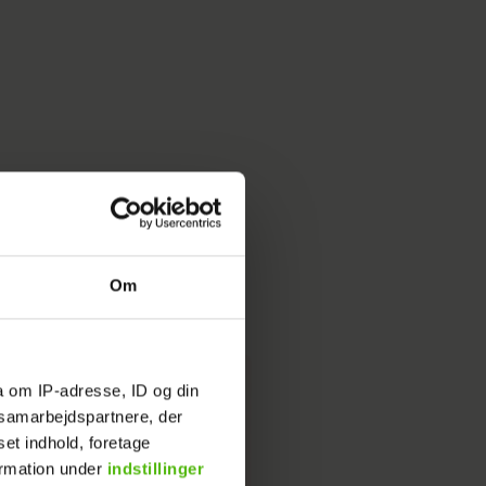
shian'-stjerne taler ud om
ryllup
Om
a om IP-adresse, ID og din
s samarbejdspartnere, der
set indhold, foretage
ormation under
indstillinger