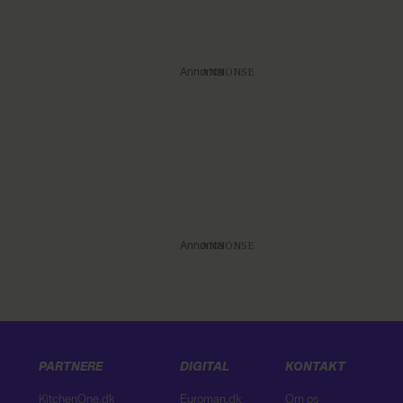
Annonce
Annonce
PARTNERE
DIGITAL
KONTAKT
KitchenOne.dk
Euroman.dk
Om os