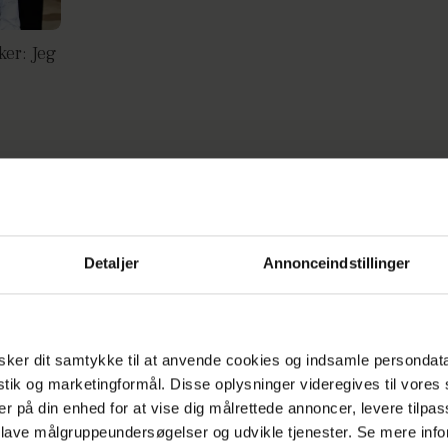
er: Jeg
Kourtney Kardashian gift igen:
'Karda
dlagt
Denne gang er det ægte
chok-b
Detaljer
Annonceindstillinger
ker dit samtykke til at anvende cookies og indsamle persondat
: Er
'Kardashians'-stjerne afslører
istik og marketingformål. Disse oplysninger videregives til vore
babyplaner
er på din enhed for at vise dig målrettede annoncer, levere tilpas
 lave målgruppeundersøgelser og udvikle tjenester. Se mere inf