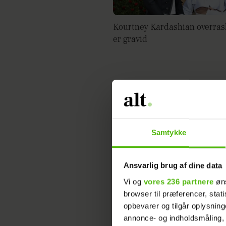
Kourtney Kardashian overrask
er gravid
AFSLØRING: Derfor blev
'Kardashian'-stjerne hastein
Samtykke
Ansvarlig brug af dine data
Vi og
vores 236 partnere
øns
'Kardashian'-stjerne chokerer
browser til præferencer, stat
blevet gift
opbevarer og tilgår oplysning
annonce- og indholdsmåling,