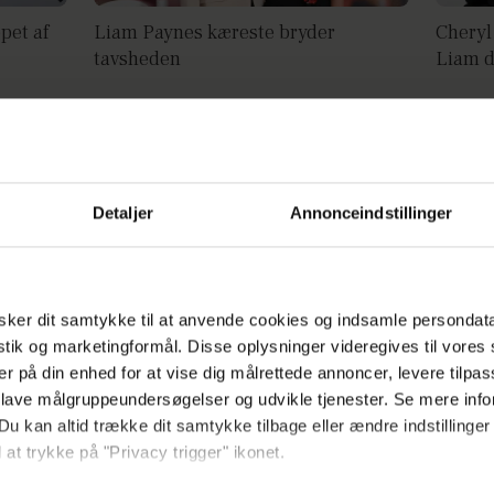
pet af
Liam Paynes kæreste bryder
Cheryl
tavsheden
Liam d
Detaljer
Annonceindstillinger
ker dit samtykke til at anvende cookies og indsamle persondat
istik og marketingformål. Disse oplysninger videregives til vore
er på din enhed for at vise dig målrettede annoncer, levere tilpas
før:
One Direction-medlemmer reagerer
Hotelp
 lave målgruppeundersøgelser og udvikle tjenester. Se mere inf
på tragisk dødsfald: Fuldstændig
for Li
Du kan altid trække dit samtykke tilbage eller ændre indstillinger
knuste
 at trykke på "Privacy trigger" ikonet.