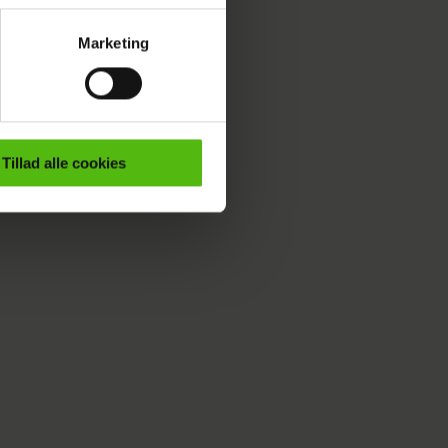
Marketing
ournalistisk indhold til dig.
emmeside. Vi indsamler data
er samt til brug for
ktioner i forbindelse med
Tillad alle cookies
e mere om vores brug af
 både