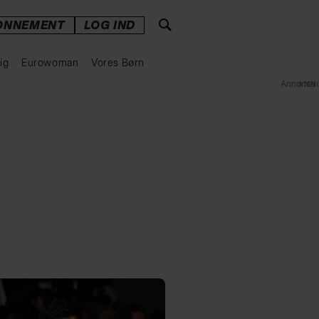
ONNEMENT
LOG IND
ig
Eurowoman
Vores Børn
Annonce