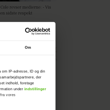
 Cole revser medierne: - Vis
en sidste respekt
Om
a om IP-adresse, ID og din
s samarbejdspartnere, der
set indhold, foretage
ersonale slog alarm: Nervøse
ormation under
indstillinger
am Payne
 fra vores