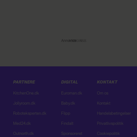
Annonce
PARTNERE
DIGITAL
KONTAKT
KitchenOne.dk
Euroman.dk
Om os
Jollyroom.dk
Baby.dk
Kontakt
Roboteksperten.dk
Flipp
Handelsbetingelser
Med24.dk
Findalt
Privatlivspolitik
Outnorth.dk
Sponsoreret
Cookiepolitik