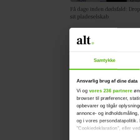
Få dage inden dødsfald: Drop
sit pladeselskab
Samtykke
Ansvarlig brug af dine data
Vi og
vores 236 partnere
øns
browser til præferencer, stat
opbevarer og tilgår oplysning
Kæresten forlod ham to dage 
annonce- og indholdsmåling,
Derfor gik hun
og i vores persondatapolitik. 
"Cookiedeklaration", eller ved