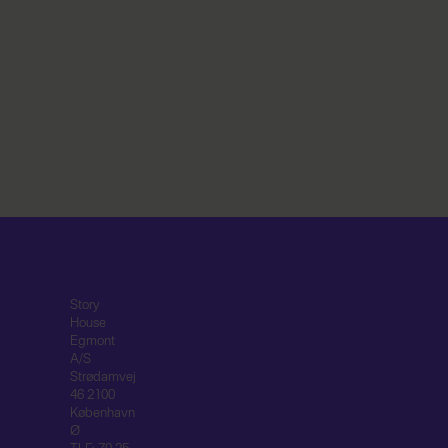
Story
House
Egmont
A/S
Strødamvej
46 2100
København
Ø