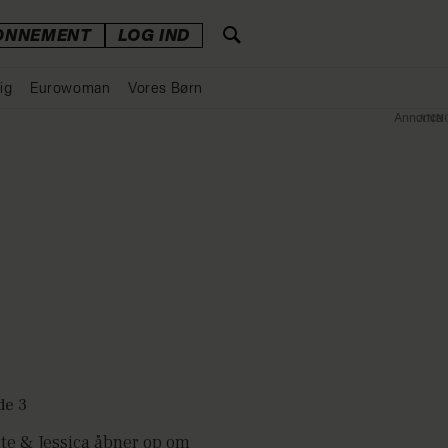
ONNEMENT
LOG IND
ig
Eurowoman
Vores Børn
Annonce
tte & Jessica åbner op om