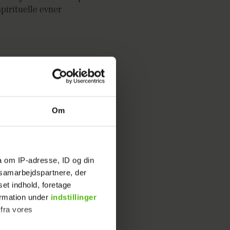
pirituelle evner
Om
a om IP-adresse, ID og din
s samarbejdspartnere, der
set indhold, foretage
ormation under
indstillinger
 fra vores