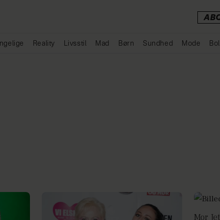
AB
ngelige
Reality
Livsstil
Mad
Børn
Sundhed
Mode
Bol
Annonce
Mor Je