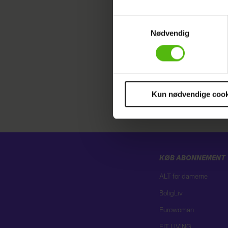
Dine valg anvendes på hele w
Samtykkevalg
Nødvendig
Vi ønsker dit samtykke til at 
Vi anvender egne cookies og c
om IP, ID og din browser for a
markedsføring, så vi kan opti
sociale medier.
Kun nødvendige cook
Du kan til enhver tid trække 
cookies, samarbejdspartnere 
vores
privatlivspolitik
og
co
KØB ABONNEMENT
ALT for damerne
BoligLiv
Eurowoman
FIT LIVING