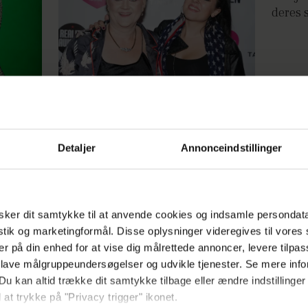
deres s
Mor Jette afslører: Her er min
vildeste spirituelle oplevelse
Detaljer
Annonceindstillinger
ker dit samtykke til at anvende cookies og indsamle persondat
n bag
Derfor har mor Jette sin hund i en
istik og marketingformål. Disse oplysninger videregives til vore
barnevogn
er på din enhed for at vise dig målrettede annoncer, levere tilpas
 lave målgruppeundersøgelser og udvikle tjenester. Se mere inf
Du kan altid trække dit samtykke tilbage eller ændre indstillinger
 at trykke på "Privacy trigger" ikonet.
Annonce