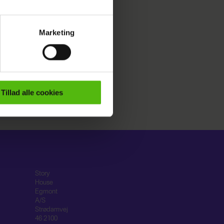
Marketing
ournalistisk indhold til dig.
emmeside. Vi indsamler data
er samt til brug for
ktioner i forbindelse med
Tillad alle cookies
e mere om vores brug af
 både
Story
House
Egmont
A/S
Strødamvej
46 2100