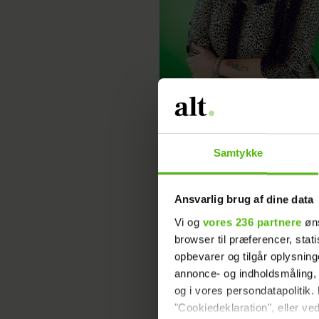
Mor Jette
Samtykke
Ansvarlig brug af dine data
Vi og
vores 236 partnere
øns
Mor Jette afslører: Sandhede
browser til præferencer, stat
den blendede kage
opbevarer og tilgår oplysning
annonce- og indholdsmåling,
og i vores persondatapolitik. 
"Cookiedeklaration", eller ved