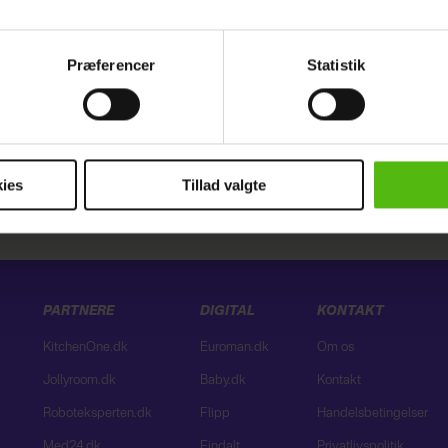
ebsitet.
Præferencer
Statistik
indsamle og bruge data for at kunne levere og finansiere relevant j
ookies fra tredjeparter til at at optimere dit besøg på vores hj
t sikre funktionalitet, generere statistik og huske dine præferenc
mere vores reklametiltag på sociale medier og til at vise dig fun
Annonce
ies
Tillad valgte
dit samtykke tilbage via linket i vores cookiepolitik. Du kan læs
og behandling af dine personoplysninger i forbindelse hermed i
okiepolitik
.
PARTNERE
DIGITAL
KONTAKT
KitchenOne.dk
Euroman.dk
Om os
Jollyroom.dk
Baby.dk
Kontakt
Roboteksperten.dk
Flipp
Handelsbetingelser
Med24.dk
Findalt
Privatlivspolitik