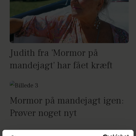
Judith fra 'Mormor på
mandejagt' har fået kræft
Mormor på mandejagt igen:
Prøver noget nyt