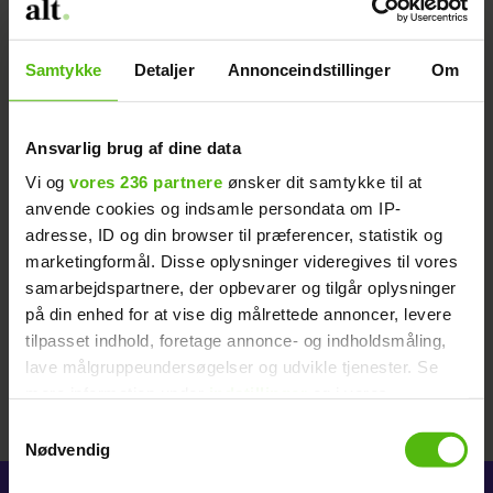
Mormor på mandejagt
Samtykke
Detaljer
Annonceindstillinger
Om
Ansvarlig brug af dine data
Annonce
Vi og
vores 236 partnere
ønsker dit samtykke til at
anvende cookies og indsamle persondata om IP-
adresse, ID og din browser til præferencer, statistik og
marketingformål. Disse oplysninger videregives til vores
samarbejdspartnere, der opbevarer og tilgår oplysninger
på din enhed for at vise dig målrettede annoncer, levere
tilpasset indhold, foretage annonce- og indholdsmåling,
lave målgruppeundersøgelser og udvikle tjenester. Se
mere information under
indstillinger
og i vores
Annonce
persondatapolitik. Du kan altid trække dit samtykke
Samtykkevalg
tilbage eller ændre indstillinger fra vores
Nødvendig
"Cookiedeklaration", eller ved at trykke på "Privacy