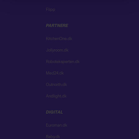
vores
privatlivspolitik
og
cookiepolitik
.
Flipp
PARTNERE
KitchenOne.dk
Jollyroom.dk
Roboteksperten.dk
Med24.dk
Outnorth.dk
Andlight.dk
DIGITAL
Euroman.dk
Baby.dk