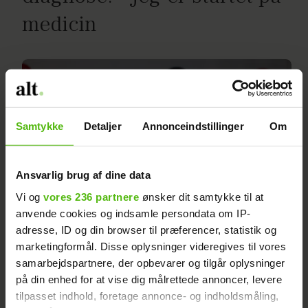
medicin
Samtykke
Detaljer
Annonceindstillinger
Om
Ansvarlig brug af dine data
Vi og
vores 236 partnere
ønsker dit samtykke til at
anvende cookies og indsamle persondata om IP-
adresse, ID og din browser til præferencer, statistik og
marketingformål. Disse oplysninger videregives til vores
Natasha Brock scorer vildt
samarbejdspartnere, der opbevarer og tilgår oplysninger
på din enhed for at vise dig målrettede annoncer, levere
værtsjob
tilpasset indhold, foretage annonce- og indholdsmåling,