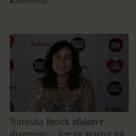
karrieren
Natasha Brock afslører
diagnose: - Jeg er startet på