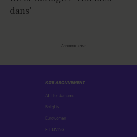
dans'
Annonce
KØB ABONNEMENT
ALT for damerne
BoligLiv
Eurowoman
FIT LIVING