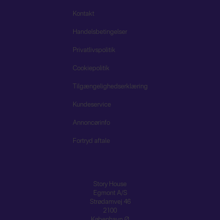
Kontakt
Handelsbetingelser
Privatlivspolitik
Cookiepolitik
Tilgængelighedserklæring
Kundeservice
Annoncørinfo
Fortryd aftale
Story House
Egmont A/S
Strødamvej 46
2100
København Ø