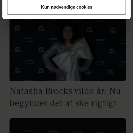
Kun nødvendige cookies
Du kan til enhver tid trække dit samtykke tilbage via
linket i vores cookiepolitik. Du kan læse mere om vores
brug af cookies, samarbejdspartnere og behandling af
dine personoplysninger i forbindelse hermed i både
vores
privatlivspolitik
og
cookiepolitik
.
Natasha Brocks vilde år: Nu
begynder det at ske rigtigt