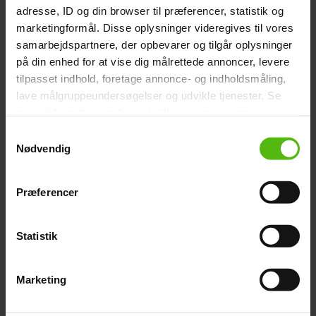
adresse, ID og din browser til præferencer, statistik og
marketingformål. Disse oplysninger videregives til vores
samarbejdspartnere, der opbevarer og tilgår oplysninger
på din enhed for at vise dig målrettede annoncer, levere
tilpasset indhold, foretage annonce- og indholdsmåling,
Silas' vilde vægttab: Hans
lave målgruppeundersøgelser og udvikle tjenester. Se
mere information under
indstillinger
og i vores
forlovede følger trop
persondatapolitik. Du kan altid trække dit samtykke
Samtykkevalg
tilbage eller ændre indstillinger fra vores
Nødvendig
"Cookiedeklaration", eller ved at trykke på "Privacy
trigger" ikonet.
Præferencer
Silas Holst skjulte stor
Dine valg anvendes på hele websitet.
hemmelighed for kæresten
Statistik
Vi ønsker dit samtykke til at indsamle og bruge data for
at kunne levere og finansiere relevant journalistisk
Marketing
indhold til dig.
Vi anvender egne cookies og cookies fra tredjeparter til
at at optimere dit besøg på vores hjemmeside. Vi