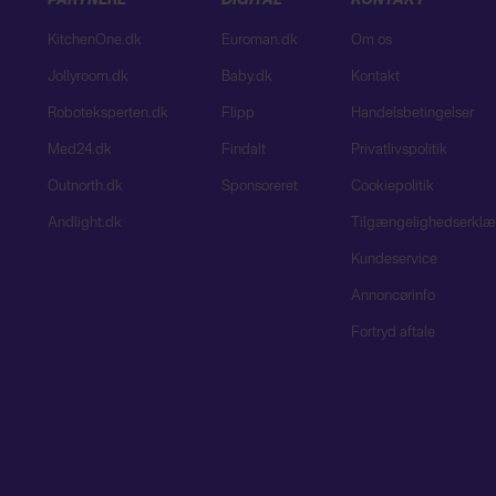
PARTNERE
DIGITAL
KONTAKT
KitchenOne.dk
Euroman.dk
Om os
Jollyroom.dk
Baby.dk
Kontakt
Roboteksperten.dk
Flipp
Handelsbetingelser
Med24.dk
Findalt
Privatlivspolitik
Outnorth.dk
Sponsoreret
Cookiepolitik
Andlight.dk
Tilgængelighedserklæ
Kundeservice
Annoncørinfo
Fortryd aftale