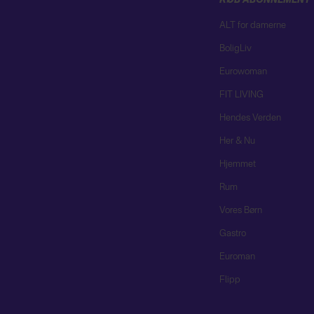
KØB ABONNEMENT
ALT for damerne
BoligLiv
Eurowoman
FIT LIVING
Hendes Verden
Her & Nu
Hjemmet
Rum
Vores Børn
Gastro
Euroman
Flipp