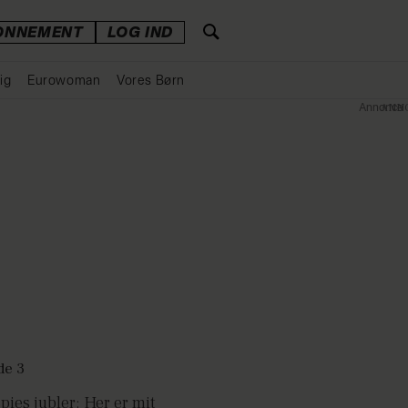
ONNEMENT
LOG IND
ig
Eurowoman
Vores Børn
Annonce
pies jubler: Her er mit