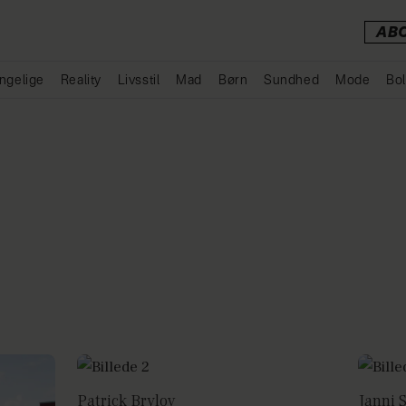
AB
ngelige
Reality
Livsstil
Mad
Børn
Sundhed
Mode
Bol
Annonce
Patrick Brylov
Janni S