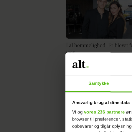
I al hemmelighed: Er blevet 
igen
Samtykke
Ansvarlig brug af dine data
Vi og
vores 236 partnere
øns
browser til præferencer, stat
opbevarer og tilgår oplysning