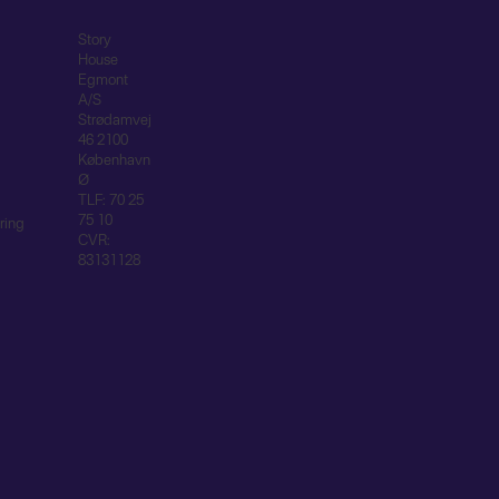
Story
House
Egmont
A/S
Strødamvej
46 2100
København
Ø
TLF: 70 25
75 10
ring
CVR:
83131128