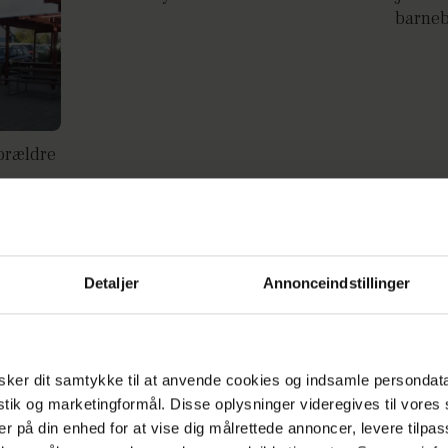
barne
forældre
Detaljer
Annonceindstillinger
BABY NEWS: Kendispar venter barn
Eftertr
være f
ker dit samtykke til at anvende cookies og indsamle persondat
istik og marketingformål. Disse oplysninger videregives til vore
er på din enhed for at vise dig målrettede annoncer, levere tilpas