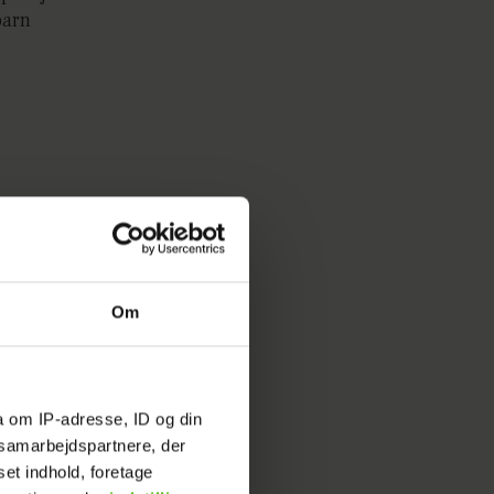
barn
Om
agtet 'Paradise'-hunk skal
ar
a om IP-adresse, ID og din
s samarbejdspartnere, der
set indhold, foretage