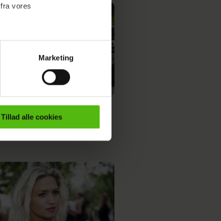
 fra vores
Marketing
ournalistisk indhold til dig.
emmeside. Vi indsamler data
er samt til brug for
ktioner i forbindelse med
Medina er blevet single
Tillad alle cookies
e mere om vores brug af
 både