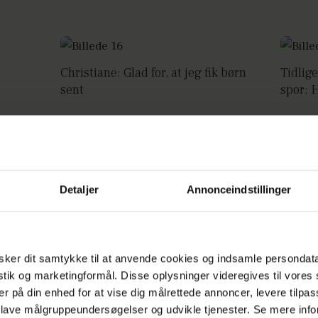
Christiane: Glad for, at jeg fik børn
Tidlige
sent
spor: 
Annonce
Detaljer
Annonceindstillinger
ker dit samtykke til at anvende cookies og indsamle persondat
istik og marketingformål. Disse oplysninger videregives til vore
er på din enhed for at vise dig målrettede annoncer, levere tilpas
 lave målgruppeundersøgelser og udvikle tjenester. Se mere inf