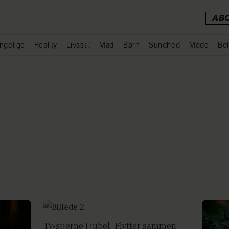
AB
ngelige
Reality
Livsstil
Mad
Børn
Sundhed
Mode
Bol
Annonce
Tv-stjerne i jubel: Flytter sammen