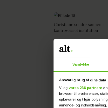
Christiane sender sønnen i
kontroversiel institution
Samtykke
Ansvarlig brug af dine data
Vi og
vores 236 partnere
øns
browser til præferencer, stat
opbevarer og tilgår oplysning
annonce- og indholdsmåling,