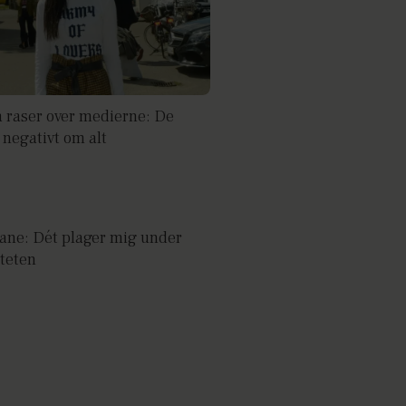
 raser over medierne: De
 negativt om alt
iane: Dét plager mig under
iteten