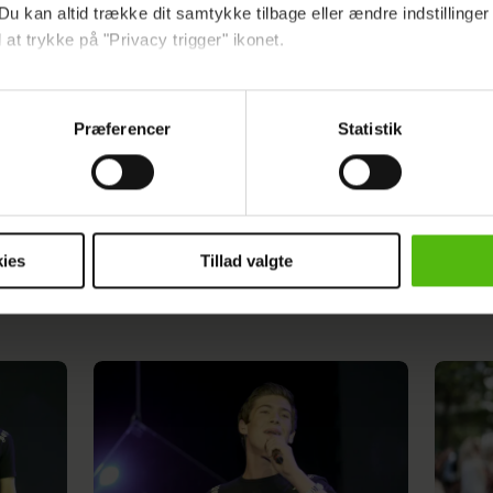
Du kan altid trække dit samtykke tilbage eller ændre indstillinger
 at trykke på "Privacy trigger" ikonet.
r nyt
ebsitet.
Præferencer
Statistik
indsamle og bruge data for at kunne levere og finansiere relevant j
ookies fra tredjeparter til at at optimere dit besøg på vores hj
t sikre funktionalitet, generere statistik og huske dine præferenc
mere vores reklametiltag på sociale medier og til at vise dig fun
Julie Berthelsen kæmper stadig med
CHOK: 
ies
Tillad valgte
vægten
dit samtykke tilbage via linket i vores cookiepolitik. Du kan læs
og behandling af dine personoplysninger i forbindelse hermed i
okiepolitik
.