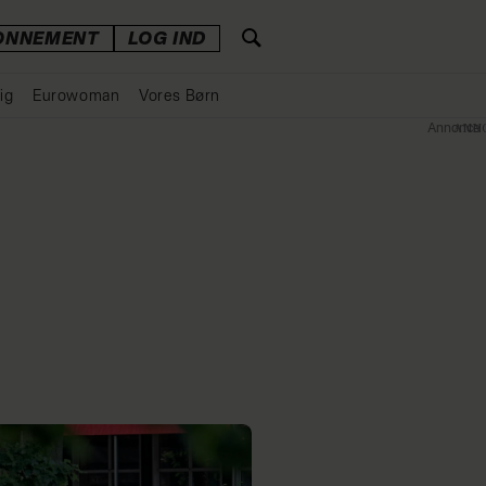
ONNEMENT
LOG IND
ig
Eurowoman
Vores Børn
Annonce