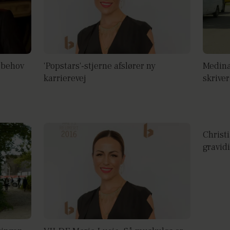
 behov
'Popstars'-stjerne afslører ny
Medina
karrierevej
skriver
Christ
gravid