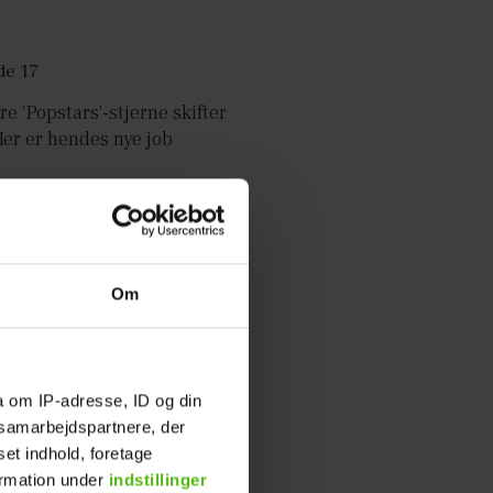
re 'Popstars'-stjerne skifter
Her er hendes nye job
Om
a om IP-adresse, ID og din
s samarbejdspartnere, der
set indhold, foretage
ormation under
indstillinger