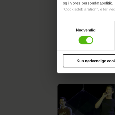
og i vores persondatapolitik. 
"Cookiedeklaration", eller ved
Tidligere 'Popstars'-darling få
job
Dine valg anvendes på hele w
Samtykkevalg
Nødvendig
Vi ønsker dit samtykke til at 
Vi anvender egne cookies og c
om IP, ID og din browser for a
markedsføring, så vi kan opti
sociale medier.
Kun nødvendige cook
Du kan til enhver tid trække 
cookies, samarbejdspartnere 
vores
privatlivspolitik
og
co