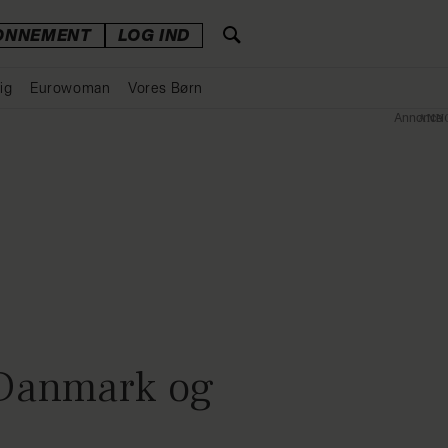
ONNEMENT
LOG IND
ig
Eurowoman
Vores Børn
Annonce
 Danmark og