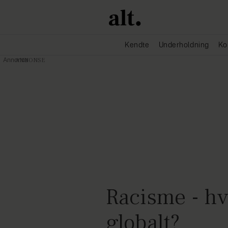
Kendte
Underholdning
Ko
Annonce
Racisme - h
globalt?