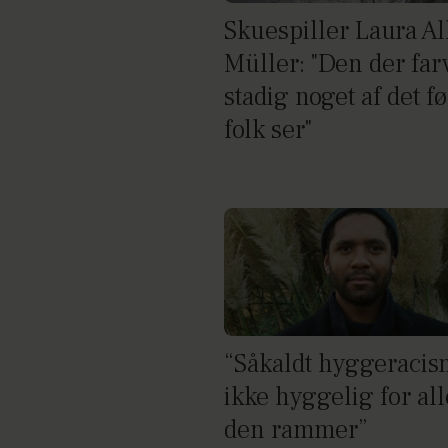
Skuespiller Laura Al
Müller: "Den der far
stadig noget af det fø
folk ser"
“Såkaldt hyggeracis
ikke hyggelig for all
den rammer”