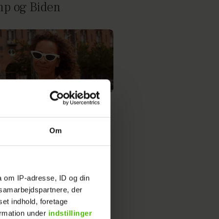
p og Biden
ik over til mine
ldre og spurgte:
Om
r har I købt hende
e?"
a om IP-adresse, ID og din
s samarbejdspartnere, der
set indhold, foretage
ormation under
indstillinger