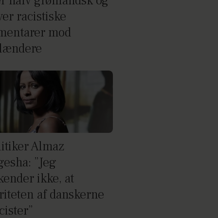
er halv grønlandsk og
er racistiske
entarer mod
lændere
litiker Almaz
esha: ”Jeg
kender ikke, at
riteten af danskerne
cister”