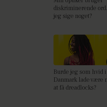
Min optiker bruger
diskriminerende ord.
jeg sige noget?
Burde jeg som hvid i
Danmark lade være 
at få dreadlocks?