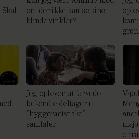
Kan jeg være veninde med
Jeg 
 Skal
en, der ikke kan se sine
oplev
blinde vinkler?
komm
grøn
Jeg oplever, at farvede
V-po
med
bekendte deltager i
Meng
”hyggeracistiske”
aner
samtaler
majo
er ra