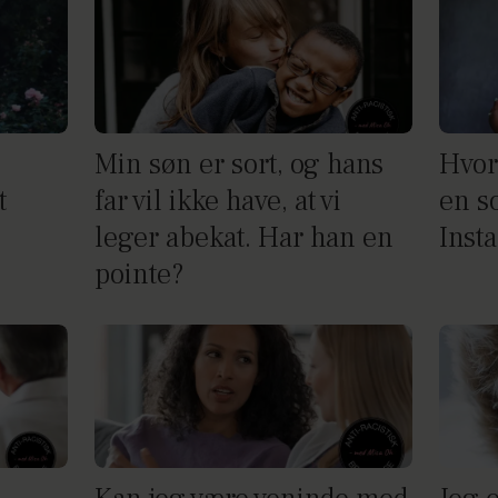
Min søn er sort, og hans
Hvorf
t
far vil ikke have, at vi
en so
leger abekat. Har han en
Inst
pointe?