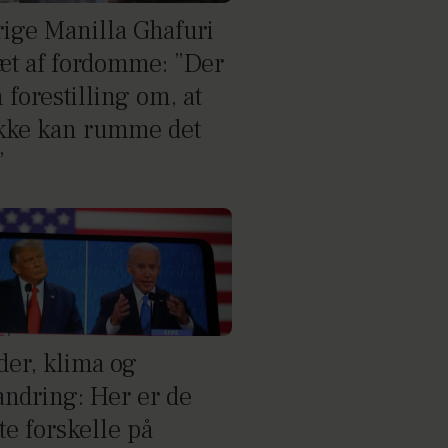
rige Manilla Ghafuri
ræt af fordomme: ”Der
 forestilling om, at
ikke kan rumme det
”
der, klima og
andring: Her er de
te forskelle på