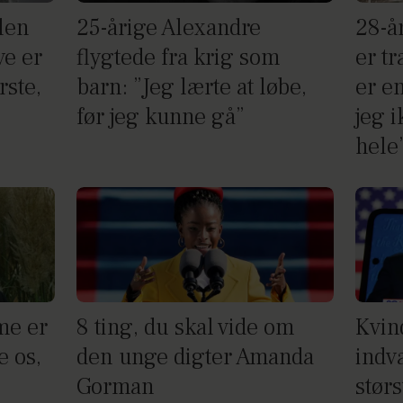
len
25-årige Alexandre
28-å
ve er
flygtede fra krig som
er t
rste,
barn: ”Jeg lærte at løbe,
er en
før jeg kunne gå”
jeg 
hele
me er
8 ting, du skal vide om
Kvin
e os,
den unge digter Amanda
indv
Gorman
størs