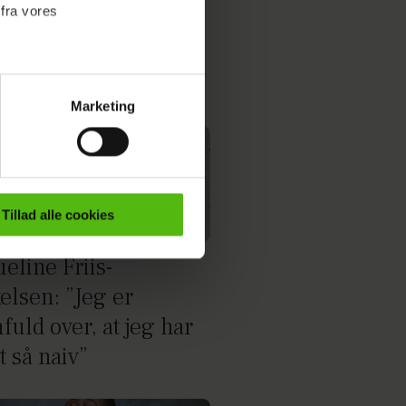
 fra vores
Marketing
ournalistisk indhold til dig.
emmeside. Vi indsamler data
er samt til brug for
ktioner i forbindelse med
Tillad alle cookies
e mere om vores brug af
eline Friis-
 både
elsen: ”Jeg er
uld over, at jeg har
t så naiv”