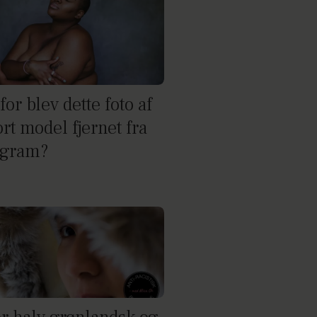
or blev dette foto af
rt model fjernet fra
agram?