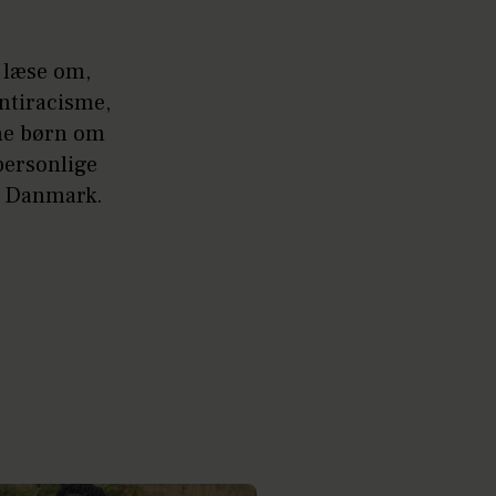
. læse om,
ntiracisme,
ne børn om
personlige
i Danmark.