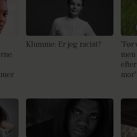
Klumme: Er jeg racist?
"Før
erne
men 
efter
mmer
mor"