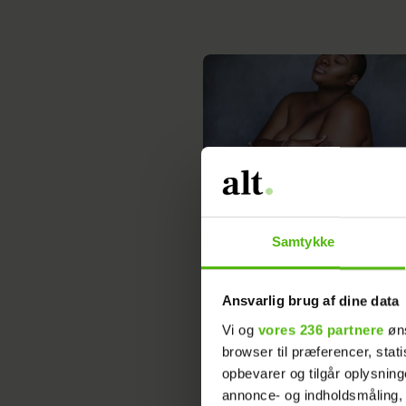
Instagram ændrer
nøgenhedspolitik: ”V
Samtykke
se, at folk med større
kroppe hyppigere få
Ansvarlig brug af dine data
taget indhold ned”
Vi og
vores 236 partnere
øns
browser til præferencer, stat
opbevarer og tilgår oplysning
annonce- og indholdsmåling,