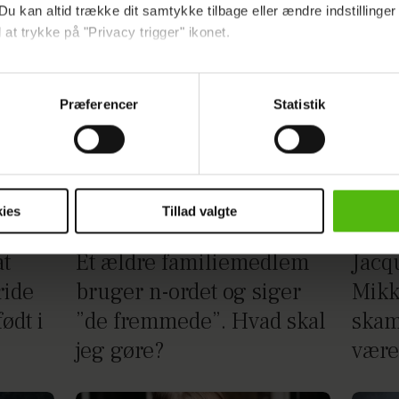
Du kan altid trække dit samtykke tilbage eller ændre indstillinger
 at trykke på "Privacy trigger" ikonet.
ebsitet.
Præferencer
Statistik
indsamle og bruge data for at kunne levere og finansiere relevant j
ookies fra tredjeparter til at at optimere dit besøg på vores hj
t sikre funktionalitet, generere statistik og huske dine præferenc
mere vores reklametiltag på sociale medier og til at vise dig fun
ies
Tillad valgte
dit samtykke tilbage via linket i vores cookiepolitik. Du kan læs
at
Et ældre familiemedlem
Jacqu
og behandling af dine personoplysninger i forbindelse hermed i
ride
bruger n-ordet og siger
Mikk
okiepolitik
.
ødt i
”de fremmede”. Hvad skal
skamf
jeg gøre?
være