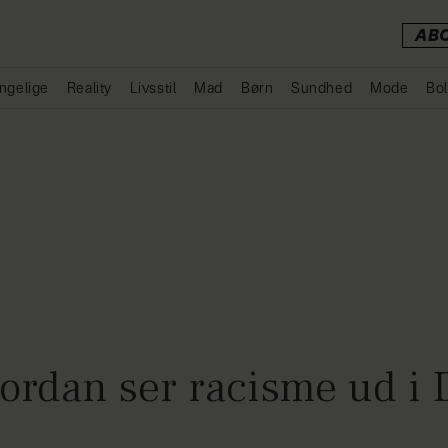
AB
ngelige
Reality
Livsstil
Mad
Børn
Sundhed
Mode
Bol
Annonce
vordan ser racisme ud i