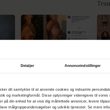
Trum
Instagram i shitstorm: I
De g
i kan
censurerer tykke og sorte
foræ
Detaljer
Annonceindstillinger
mennesker
"Hvo
r
henn
ker dit samtykke til at anvende cookies og indsamle persondat
istik og marketingformål. Disse oplysninger videregives til vore
Annonce
er på din enhed for at vise dig målrettede annoncer, levere tilpas
 lave målgruppeundersøgelser og udvikle tjenester. Se mere inf