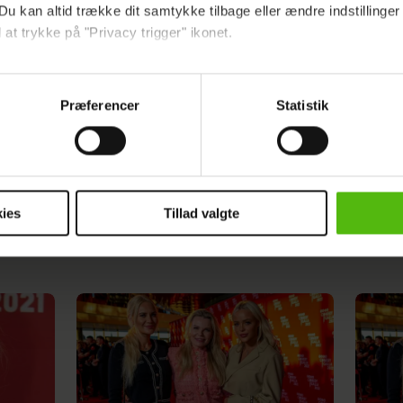
Du kan altid trække dit samtykke tilbage eller ændre indstillinger
 at trykke på "Privacy trigger" ikonet.
ebsitet.
Annonce
Præferencer
Statistik
indsamle og bruge data for at kunne levere og finansiere relevant j
ookies fra tredjeparter til at at optimere dit besøg på vores hj
t sikre funktionalitet, generere statistik og huske dine præferenc
mere vores reklametiltag på sociale medier og til at vise dig fun
ies
Tillad valgte
dit samtykke tilbage via linket i vores cookiepolitik. Du kan læs
og behandling af dine personoplysninger i forbindelse hermed i
okiepolitik
.