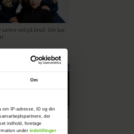
r sætter ord på brud: Dét har
rt
Om
a om IP-adresse, ID og din
s samarbejdspartnere, der
set indhold, foretage
-søstre i chok: Det er for
ormation under
indstillinger
ygt