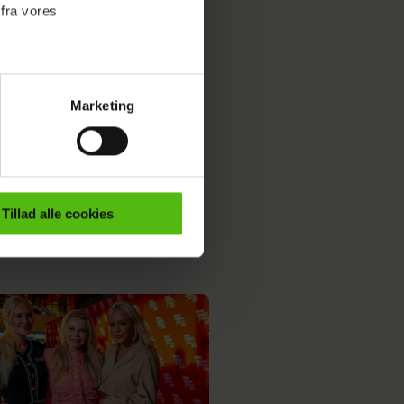
 fra vores
Marketing
ournalistisk indhold til dig.
emmeside. Vi indsamler data
er samt til brug for
ktioner i forbindelse med
Tillad alle cookies
e mere om vores brug af
 både