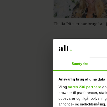
Thalia Pitzner har brug for h
Samtykke
Ansvarlig brug af dine data
Vi og
vores 236 partnere
øns
browser til præferencer, stat
opbevarer og tilgår oplysning
Pitzner afslører job hos McDo
annonce- og indholdsmåling,