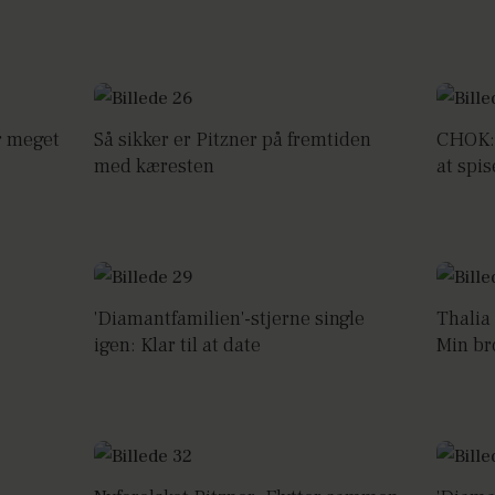
er meget
Så sikker er Pitzner på fremtiden
CHOK: 
med kæresten
at spis
'Diamantfamilien'-stjerne single
Thalia
igen: Klar til at date
Min bro