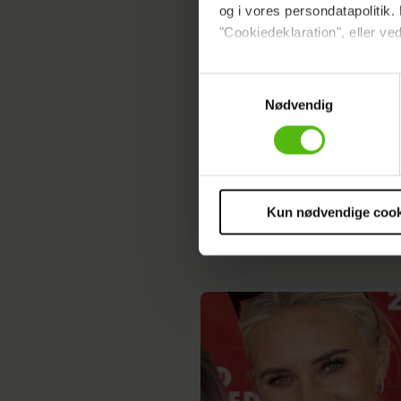
og i vores persondatapolitik. 
"Cookiedeklaration", eller ved
Dine valg anvendes på hele w
Samtykkevalg
Nødvendig
Vi ønsker dit samtykke til at 
Vi anvender egne cookies og c
om IP, ID og din browser for a
markedsføring, så vi kan opti
sociale medier.
Kun nødvendige cook
Du kan til enhver tid trække 
cookies, samarbejdspartnere 
vores
privatlivspolitik
og
co