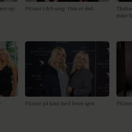
ner op:
Pitzner i dyb sorg: Hun er død
Thalias
mine b
r
Pitzner på kant med loven igen
Pitzner