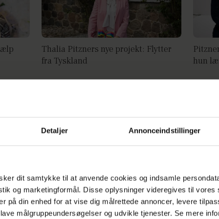
jælp
Thalia Pitzners nye projekt: Flytter
Pitzne
fra Tyskland
hun læ
Detaljer
Annonceindstillinger
ker dit samtykke til at anvende cookies og indsamle persondat
istik og marketingformål. Disse oplysninger videregives til vore
er på din enhed for at vise dig målrettede annoncer, levere tilpas
nald's
WHAT: 'Bagedyst'-stjerne afslører:
Pitzner
 lave målgruppeundersøgelser og udvikle tjenester. Se mere inf
Datede Pitzner
sindss