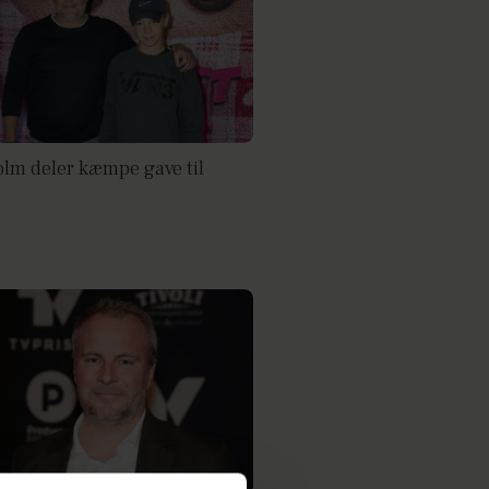
olm deler kæmpe gave til