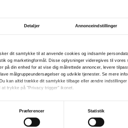
30 år som upassende: Jeg vil bare
Uffe H
hygge mig
Detaljer
Annonceindstillinger
ker dit samtykke til at anvende cookies og indsamle persondat
som
Uffe Holm efter 18 dage uden
Uffe Ho
istik og marketingformål. Disse oplysninger videregives til vore
familien: Endelig genforenet
til Holl
er på din enhed for at vise dig målrettede annoncer, levere tilpas
 lave målgruppeundersøgelser og udvikle tjenester. Se mere inf
Du kan altid trække dit samtykke tilbage eller ændre indstillinger
 at trykke på "Privacy trigger" ikonet.
y på
HAHA: Holly vandt en Zulu Award -
Træt H
ebsitet.
sådan siger hun tak
optage
Præferencer
Statistik
indsamle og bruge data for at kunne levere og finansiere relevant j
ookies fra tredjeparter til at at optimere dit besøg på vores hj