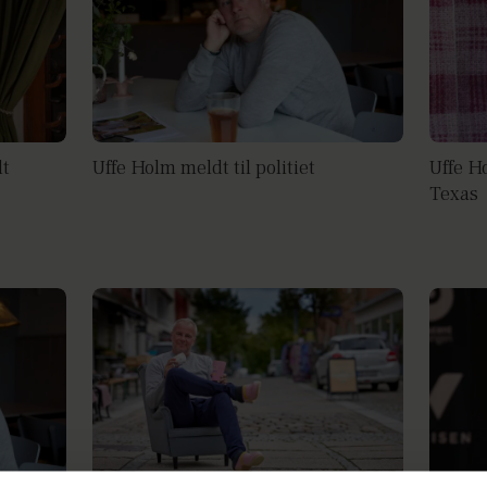
dt
Uffe Holm meldt til politiet
Uffe H
Texas