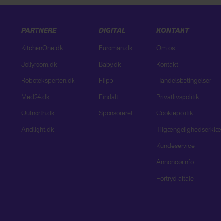
PARTNERE
DIGITAL
KONTAKT
KitchenOne.dk
Euroman.dk
Om os
Jollyroom.dk
Baby.dk
Kontakt
Roboteksperten.dk
Flipp
Handelsbetingelser
Med24.dk
Findalt
Privatlivspolitik
Outnorth.dk
Sponsoreret
Cookiepolitik
Andlight.dk
Tilgængelighedserklæ
Kundeservice
Annoncørinfo
Fortryd aftale