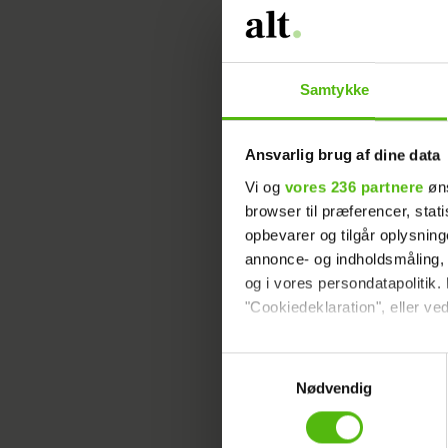
Uffe Holm afslører: Skred fra
regningen
Samtykke
Ansvarlig brug af dine data
Vi og
vores 236 partnere
øns
Uffe Holms søn springer ud 
browser til præferencer, stat
skuespiller
opbevarer og tilgår oplysning
annonce- og indholdsmåling,
og i vores persondatapolitik. 
"Cookiedeklaration", eller ved
ÅH NEJ! Er det slut med Holl
Dine valg anvendes på hele w
Samtykkevalg
Instagram?
Nødvendig
Vi ønsker dit samtykke til at 
Vi anvender egne cookies og c