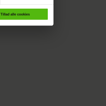
er samt til brug for
ktioner i forbindelse med
Tillad alle cookies
e mere om vores brug af
 både