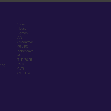
Story
House
Egmont
A/S
Strødamvej
46 2100
København
Ø
TLF: 70 25
75 10
ring
CVR:
83131128