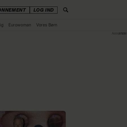
ONNEMENT
LOG IND
ig
Eurowoman
Vores Børn
Annonce