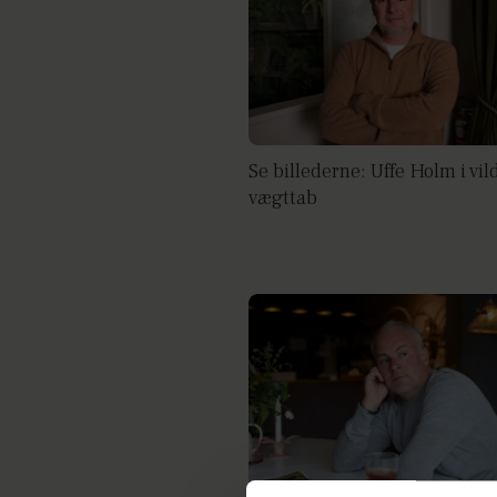
Se billederne: Uffe Holm i vil
vægttab