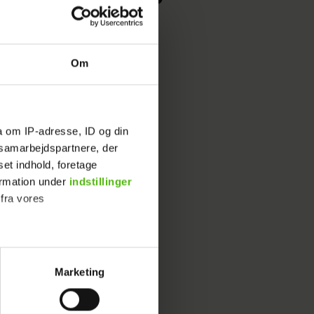
olm
Om
a om IP-adresse, ID og din
lm siger nej: Intet reality-tv
s samarbejdspartnere, der
y
set indhold, foretage
ormation under
indstillinger
 fra vores
olly måtte droppe DR-
lser
Marketing
ournalistisk indhold til dig.
emmeside. Vi indsamler data