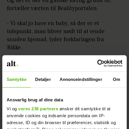
Og det er der en ganske særlig grund til,
fortæller værten til Realityportalen.
- Vi skal jo have en baby, så der er et
tidspunkt, man bliver nødt til at vende
snuden hjemad, lyder forklaringen fra
Rikke.
LÆS OGSÅ
Basim afslører: Bekymret for ny
'Paradise'-sang
Samtykke
Detaljer
Annonceindstillinger
Om
Hvor meget har du kunnet være med i
Ansvarlig brug af dine data
processen?
Vi og
vores 236 partnere
ønsker dit samtykke til at
anvende cookies og indsamle persondata om IP-
- Et godt stykke tid, heldigvis.
adresse, ID og din browser til præferencer, statistik og