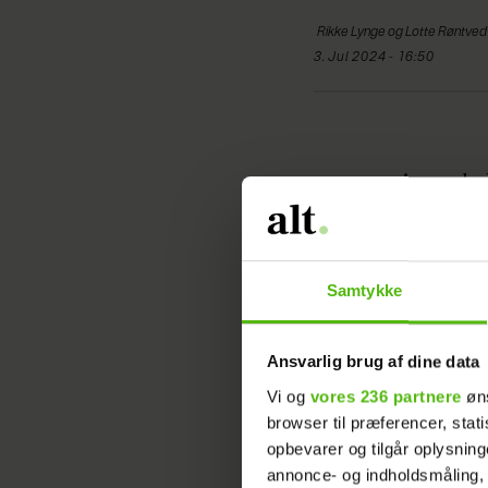
Rikke Lynge og
Lotte Røntved
3. Jul 2024 - 16:50
Amanda Pa
mine brys
Læs ogs
Samtykke
igen
Ansvarlig brug af dine data
Artiklen 
Vi og
vores 236 partnere
øns
browser til præferencer, stat
opbevarer og tilgår oplysning
annonce- og indholdsmåling,