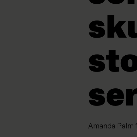
sku
sto
ser
Amanda Palm fra