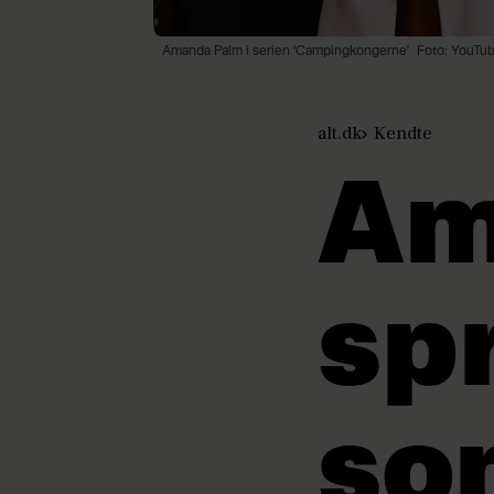
Amanda Palm i serien 'Campingkongerne'
Foto: YouTu
alt.dk
Kendte
Am
sp
so