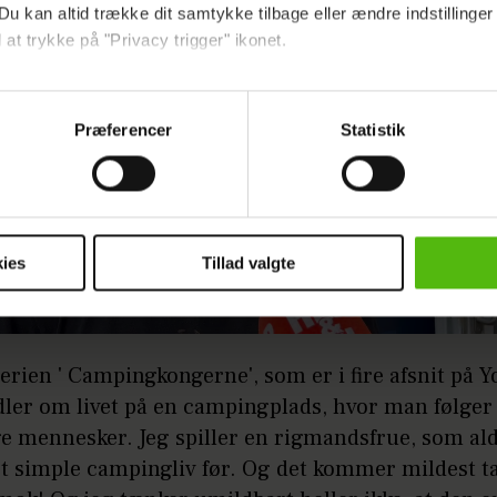
Du kan altid trække dit samtykke tilbage eller ændre indstillinger
 at trykke på "Privacy trigger" ikonet.
ebsitet.
Præferencer
Statistik
indsamle og bruge data for at kunne levere og finansiere relevant j
ookies fra tredjeparter til at at optimere dit besøg på vores hj
t sikre funktionalitet, generere statistik og huske dine præferenc
mere vores reklametiltag på sociale medier og til at vise dig fun
ies
Tillad valgte
dit samtykke tilbage via linket i vores cookiepolitik. Du kan læs
og behandling af dine personoplysninger i forbindelse hermed i
okiepolitik
.
serien ' Campingkongerne', som er i fire afsnit på 
ler om livet på en campingplads, hvor man følger
ge mennesker. Jeg spiller en rigmandsfrue, som al
t simple campingliv før. Og det kommer mildest tal