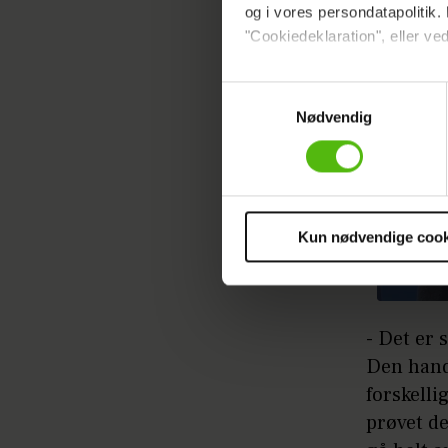
og i vores persondatapolitik. 
"Cookiedeklaration", eller ved
Dine valg anvendes på hele w
Samtykkevalg
Nødvendig
Vi ønsker dit samtykke til at 
Vi anvender egne cookies og c
om IP, ID og din browser for a
markedsføring, så vi kan opti
sociale medier.
Kun nødvendige cook
Du kan til enhver tid trække 
cookies, samarbejdspartnere 
vores
privatlivspolitik
og
co
- Det er 
Den hand
forskelli
prøvet de