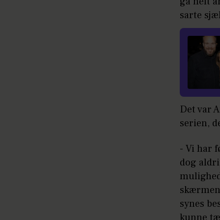
gå helt a
sarte sj
Det var 
serien, d
- Vi har 
dog aldri
mulighed 
skærmen. 
synes bes
kunne tæ