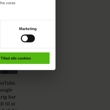
 fra vores
Marketing
ournalistisk indhold til dig.
emmeside. Vi indsamler data
er samt til brug for
ktioner i forbindelse med
Tillad alle cookies
e mere om vores brug af
 både
YouTube.
 nogle
drig har
t til at