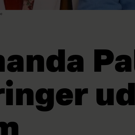
be
anda Pa
ringer u
m