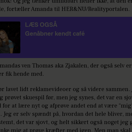
mok! Og jeg tænker umildbart heller ikke, at den er
æle, fortæller Amanda til HER&NU/Realityportalen.
LÆS OGSÅ
Genåbner kendt café
Amandas ven Thomas aka Zjakalen, der også selv er
er fik hende med.
før lavet lidt reklamevideoer og så videre sammen.
g prøvet skuespil før, men jeg synes, det var en sjo
for at lære nyt og afprøve andet end at være “mig
Jeg er selv spændt på, hvordan det hele bliver, m
temt, det var sjovt, og helt sikkert også noget jeg 
nke mig at prøve kræfter med igen. Men man skal j