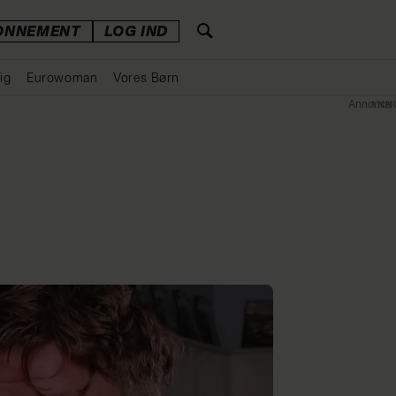
ONNEMENT
LOG IND
ig
Eurowoman
Vores Børn
Annonce