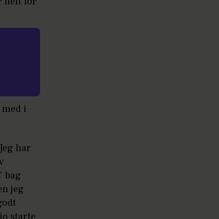
 helt for
 med i
 Jeg har
v
” bag
en jeg
godt
o starte