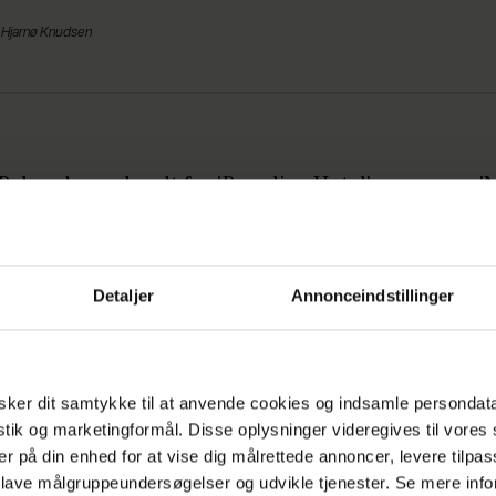
 Hjarnø Knudsen
lm, der er kendt fra 'Paradise Hotel' og senere '
ter', er med i en ny satire-serie på TouTube.
å:
Gentager succes: Lisbeth Østergaard blive
Detaljer
Annonceindstillinger
fortsætter under videoen.
ker dit samtykke til at anvende cookies og indsamle persondat
istik og marketingformål. Disse oplysninger videregives til vore
er på din enhed for at vise dig målrettede annoncer, levere tilpas
 lave målgruppeundersøgelser og udvikle tjenester. Se mere inf