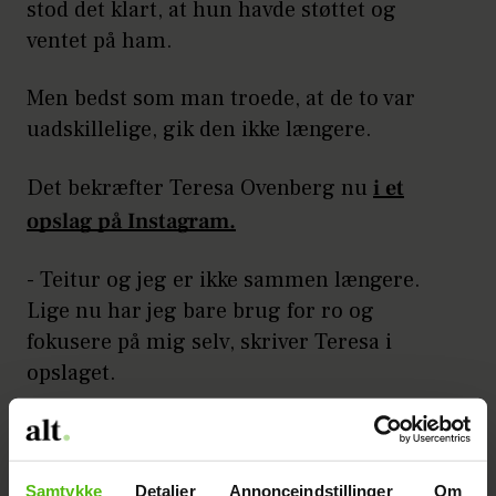
stod det klart, at hun havde støttet og
ventet på ham.
Men bedst som man troede, at de to var
uadskillelige, gik den ikke længere.
Det bekræfter Teresa Ovenberg nu
i et
opslag på Instagram.
- Teitur og jeg er ikke sammen længere.
Lige nu har jeg bare brug for ro og
fokusere på mig selv, skriver Teresa i
opslaget.
Afslører nye detaljer om
Læs også:
hemmeligt pigenavn
Samtykke
Detaljer
Annonceindstillinger
Om