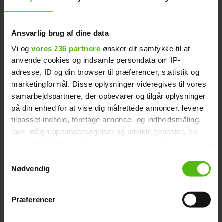
Det seneste døgn har der også været en
Ansvarlig brug af dine data
stor mystik omkring det færøske
Vi og
vores 236 partnere
ønsker dit samtykke til at
kendispar.
anvende cookies og indsamle persondata om IP-
adresse, ID og din browser til præferencer, statistik og
marketingformål. Disse oplysninger videregives til vores
I går valgte de begge nemlig at stoppe
samarbejdspartnere, der opbevarer og tilgår oplysninger
med at følge hinanden på Instagram, og
på din enhed for at vise dig målrettede annoncer, levere
derudover afslørede Teresa i sin story, at
tilpasset indhold, foretage annonce- og indholdsmåling,
hun er på udkig efter et nyt sted at bo.
lave målgruppeundersøgelser og udvikle tjenester. Se
mere information under
indstillinger
og i vores
persondatapolitik. Du kan altid trække dit samtykke
SE DEM HER: Alle mændene
Læs også:
Samtykkevalg
tilbage eller ændre indstillinger fra vores
Nødvendig
i ‘Bachelorette’
"Cookiedeklaration", eller ved at trykke på "Privacy
trigger" ikonet.
Præferencer
Dine valg anvendes på hele websitet.